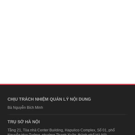
CHỊU TRÁCH NHIỆM QUẢN LÝ NỘI DUNG
Bà Nguyễn Bích Minh
TRỤ SỞ HÀ NỘI
Tầng 21, Tòa nhà Center Building, Hapulico Complex, Số 01, phố
Nguyễn Huy Tưởng, phường Thanh Xuân, thành phố Hà Nội