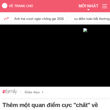
MỚI NHẤT
VỀ TRANG CHỦ
Anh trai vượt ngàn chông gai 2026
vụ điểm toán bất thường
Giáo dục
Thêm một quan điểm cực "chất" về