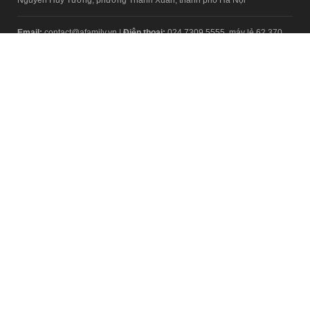
Email:
contact@afamily.vn |
Điện thoại:
024 7309 5555, máy lẻ 62.370
VPĐD TẠI TP.HCM
Tầng 4, Tòa nhà 123, số 127 Võ Văn Tần, Phường Xuân Hòa, TPHCM
Điện thoại:
028 7307 7979
Giấy phép thiết lập trang thông tin điện tử tổng hợp trên mạng số
2217/GP-TTĐT do Sở Thông tin và Truyền thông Hà Nội cấp ngày 10
tháng 4 năm 2019
© Copyright 2008 - 2024 – Công ty Cổ phần VCCorp
Chính sách bảo mật
Fanpage aFamily
Xem bản Desktop