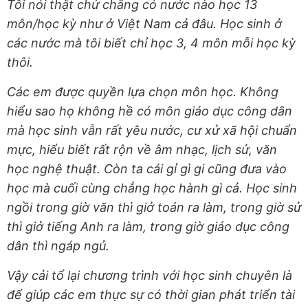
Tôi nói thật chứ chẳng có nước nào học 13
môn/học kỳ như ở Việt Nam cả đâu. Học sinh ở
các nước mà tôi biết chỉ học 3, 4 môn mỗi học kỳ
thôi.
Các em được quyền lựa chọn môn học. Không
hiểu sao họ không hề có môn giáo dục công dân
mà học sinh vẫn rất yêu nước, cư xử xã hội chuẩn
mực, hiểu biết rất rộn về âm nhạc, lịch sử, văn
học nghệ thuật. Còn ta cái gỉ gì gi cũng đưa vào
học mà cuối cùng chẳng học hành gì cả. Học sinh
ngồi trong giờ văn thì giở toán ra làm, trong giờ sử
thì giở tiếng Anh ra làm, trong giờ giáo dục công
dân thì ngáp ngủ.
Vậy cải tổ lại chương trình với học sinh chuyên là
để giúp các em thực sự có thời gian phát triển tài