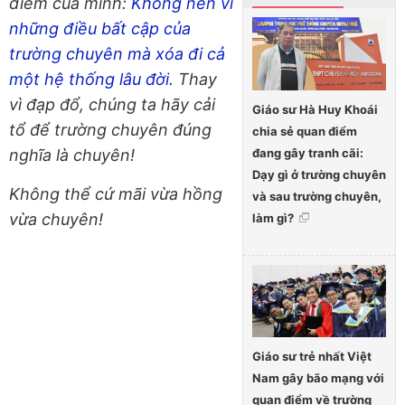
điểm của mình:
Không nên vì
những điều bất cập của
trường chuyên mà xóa đi cả
một hệ thống lâu đời.
Thay
vì đạp đổ, chúng ta hãy cải
Giáo sư Hà Huy Khoái
tổ để trường chuyên đúng
chia sẻ quan điểm
đang gây tranh cãi:
nghĩa là chuyên!
Dạy gì ở trường chuyên
Không thể cứ mãi vừa hồng
và sau trường chuyên,
vừa chuyên!
làm gì?
Giáo sư trẻ nhất Việt
Nam gây bão mạng với
quan điểm về trường