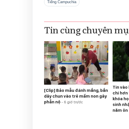
tiếng Campuchia
Tin cùng chuyên mụ
Tin vào 
[Clip] Bảo mẫu đánh mắng, bắn
chi hơn
dây chun vào trẻ mầm non gây
khóa họ
phẫn nộ
-
6 giờ trước
sinh nh
năm ôn 