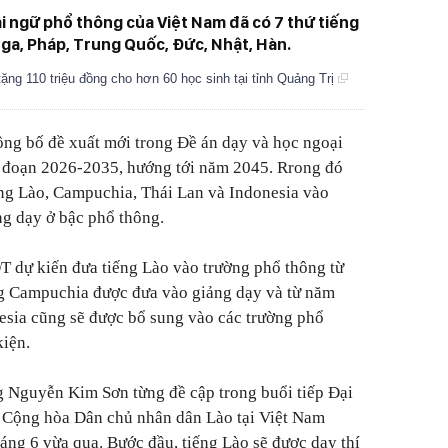
i ngữ phổ thông của Việt Nam đã có 7 thứ tiếng
ga, Pháp, Trung Quốc, Đức, Nhật, Hàn.
ặng 110 triệu đồng cho hơn 60 học sinh tại tỉnh Quảng Trị
ông bố đề xuất mới trong Đề án dạy và học ngoại
i đoạn 2026-2035, hướng tới năm 2045. Rrong đó
ếng Lào, Campuchia, Thái Lan và Indonesia vào
g dạy ở bậc phổ thông.
T dự kiến đưa tiếng Lào vào trường phổ thông từ
g Campuchia được đưa vào giảng dạy và từ năm
esia cũng sẽ được bổ sung vào các trường phổ
kiện.
g Nguyễn Kim Sơn từng đề cập trong buổi tiếp Đại
 Cộng hòa Dân chủ nhân dân Lào tại Việt Nam
ng 6 vừa qua. Bước đầu, tiếng Lào sẽ được dạy thí