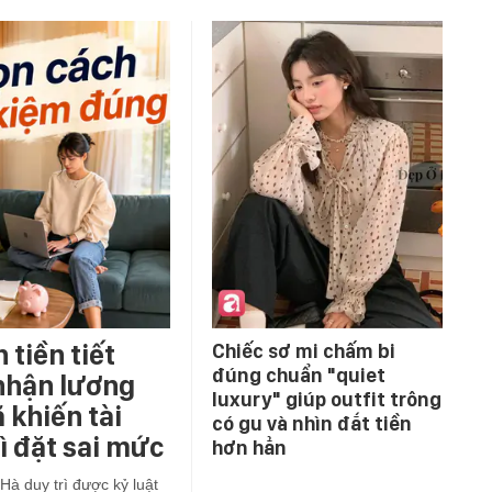
 tiền tiết
Chiếc sơ mi chấm bi
đúng chuẩn "quiet
nhận lương
luxury" giúp outfit trông
 khiến tài
có gu và nhìn đắt tiền
ì đặt sai mức
hơn hẳn
 Hà duy trì được kỷ luật