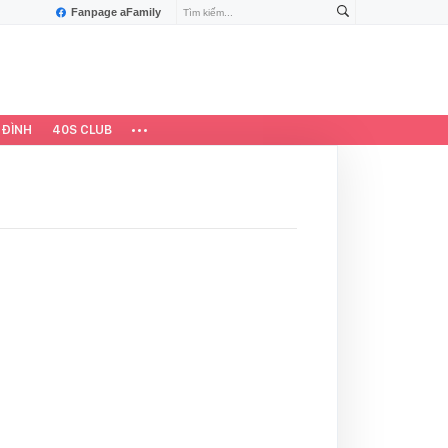
Fanpage aFamily
 ĐÌNH
40S CLUB