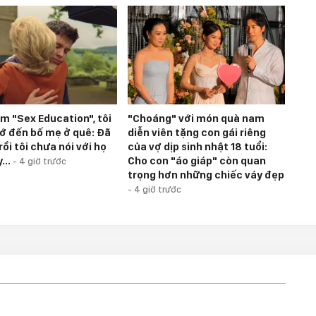
m "Sex Education", tôi
"Choáng" với món quà nam
ớ đến bố mẹ ở quê: Đã
diễn viên tặng con gái riêng
rồi tôi chưa nói với họ
của vợ dịp sinh nhật 18 tuổi:
...
Cho con "áo giáp" còn quan
-
4 giờ trước
trọng hơn những chiếc váy đẹp
-
4 giờ trước