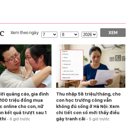
c
Xem theo ngày
XEM
lời quảng cáo, gia đình
Thu nhập 58 triệu/tháng, cho
 100 triệu đồng mua
con học trường công vẫn
c online cho con, nữ
không đủ sống ở Hà Nội: Xem
ận kết quả trượt sau 1
chi tiết con số mới thấy điều
thi
gây tranh cãi
-
6 giờ trước
-
5 giờ trước