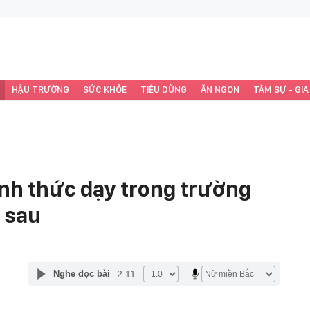
HẬU TRƯỜNG
SỨC KHỎE
TIÊU DÙNG
ĂN NGON
TÂM SỰ - GIA
ính thức dạy trong trường
 sau
2:11
Nghe đọc bài