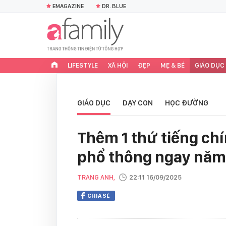
EMAGAZINE
DR. BLUE
LIFESTYLE
XÃ HỘI
ĐẸP
MẸ & BÉ
GIÁO DỤC
GIÁO DỤC
DẠY CON
HỌC ĐƯỜNG
Thêm 1 thứ tiếng ch
phổ thông ngay năm
TRANG ANH,
22:11 16/09/2025
CHIA SẺ