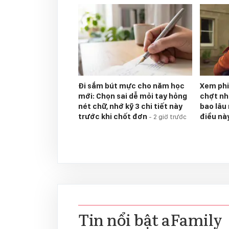
Đi sắm bút mực cho năm học
Xem phi
mới: Chọn sai dễ mỏi tay hỏng
chợt nh
nét chữ, nhớ kỹ 3 chi tiết này
bao lâu 
trước khi chốt đơn
điều này
-
2 giờ trước
Tin nổi bật aFamily