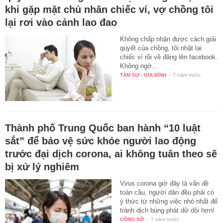
khi gặp mặt chủ nhân chiếc ví, vợ chồng tôi
lại rơi vào cảnh lao đao
Không chấp nhận được cách giải
quyết của chồng, tôi nhặt lại
chiếc ví rồi về đăng lên facebook.
Không ngờ...
TÂM SỰ - GIA ĐÌNH
-
7 năm trước
Thành phố Trung Quốc ban hành “10 luật
sắt” để bảo vệ sức khỏe người lao động
trước đại dịch corona, ai không tuân theo sẽ
bị xử lý nghiêm
Virus corona giờ đây là vấn đề
toàn cầu, người dân đều phải có
ý thức từ những việc nhỏ nhất để
tránh dịch bùng phát dữ dội hơn!
CÔNG SỞ
-
7 năm trước