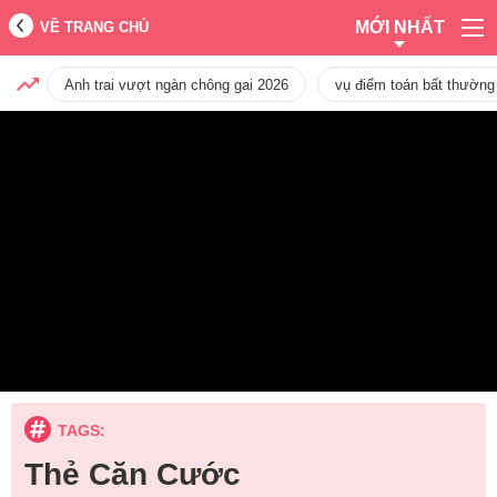
MỚI NHẤT
VỀ TRANG CHỦ
Anh trai vượt ngàn chông gai 2026
vụ điểm toán bất thường
TAGS:
Thẻ Căn Cước