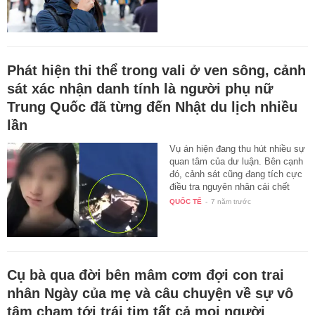
Phát hiện thi thể trong vali ở ven sông, cảnh
sát xác nhận danh tính là người phụ nữ
Trung Quốc đã từng đến Nhật du lịch nhiều
lần
Vụ án hiện đang thu hút nhiều sự
quan tâm của dư luận. Bên cạnh
đó, cảnh sát cũng đang tích cực
điều tra nguyên nhân cái chết
của…
QUỐC TẾ
-
7 năm trước
Cụ bà qua đời bên mâm cơm đợi con trai
nhân Ngày của mẹ và câu chuyện về sự vô
tâm chạm tới trái tim tất cả mọi người