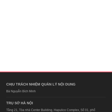
CHỊU TRÁCH NHIỆM QUẢN LÝ NỘI DUNG
Bà Nguyễn Bích Minh
TRỤ SỞ HÀ NỘI
Tầng 21, Tòa nhà Center Building, Hapulico Complex, Số 01, phố