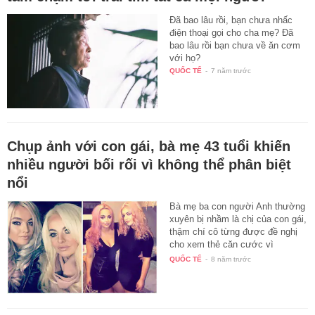
Đã bao lâu rồi, bạn chưa nhấc
điện thoại gọi cho cha mẹ? Đã
bao lâu rồi bạn chưa về ăn cơm
với họ?
QUỐC TẾ
-
7 năm trước
Chụp ảnh với con gái, bà mẹ 43 tuổi khiến
nhiều người bối rối vì không thể phân biệt
nổi
Bà mẹ ba con người Anh thường
xuyên bị nhầm là chị của con gái,
thậm chí cô từng được đề nghị
cho xem thẻ căn cước vì
không…
QUỐC TẾ
-
8 năm trước