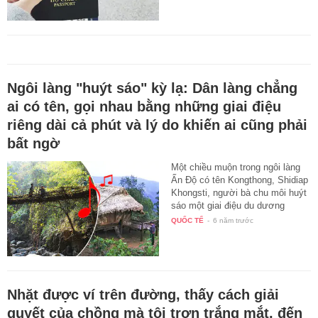
Ngôi làng "huýt sáo" kỳ lạ: Dân làng chẳng
ai có tên, gọi nhau bằng những giai điệu
riêng dài cả phút và lý do khiến ai cũng phải
bất ngờ
Một chiều muộn trong ngôi làng
Ấn Độ có tên Kongthong, Shidiap
Khongsti, người bà chu môi huýt
sáo một giai điệu du dương
như…
QUỐC TẾ
-
6 năm trước
Nhặt được ví trên đường, thấy cách giải
quyết của chồng mà tôi trợn trắng mắt, đến