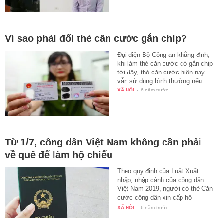
Vì sao phải đổi thẻ căn cước gắn chip?
Đại diện Bộ Công an khẳng định,
khi làm thẻ căn cước có gắn chip
tới đây, thẻ căn cước hiện nay
vẫn sử dụng bình thường nếu…
XÃ HỘI
-
6 năm trước
Từ 1/7, công dân Việt Nam không cần phải
về quê để làm hộ chiếu
Theo quy định của Luật Xuất
nhập, nhập cảnh của công dân
Việt Nam 2019, người có thẻ Căn
cước công dân xin cấp hộ
chiếu…
XÃ HỘI
-
6 năm trước