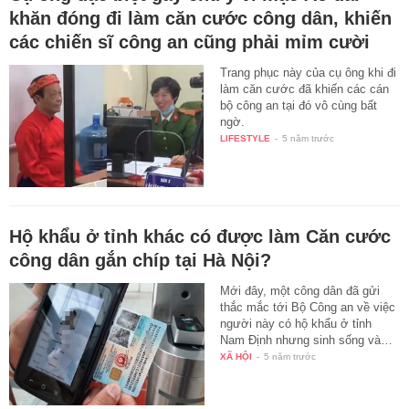
khăn đóng đi làm căn cước công dân, khiến
các chiến sĩ công an cũng phải mỉm cười
Trang phục này của cụ ông khi đi
làm căn cước đã khiến các cán
bộ công an tại đó vô cùng bất
ngờ.
LIFESTYLE
-
5 năm trước
Hộ khẩu ở tỉnh khác có được làm Căn cước
công dân gắn chíp tại Hà Nội?
Mới đây, một công dân đã gửi
thắc mắc tới Bộ Công an về việc
người này có hộ khẩu ở tỉnh
Nam Định nhưng sinh sống và…
XÃ HỘI
-
5 năm trước