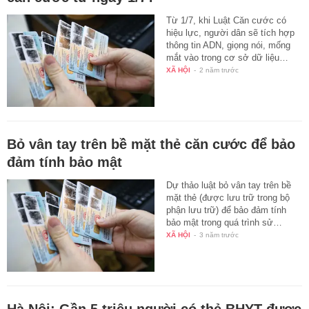
Từ 1/7, khi Luật Căn cước có
hiệu lực, người dân sẽ tích hợp
thông tin ADN, giọng nói, mống
mắt vào trong cơ sở dữ liệu…
XÃ HỘI
-
2 năm trước
Bỏ vân tay trên bề mặt thẻ căn cước để bảo
đảm tính bảo mật
Dự thảo luật bỏ vân tay trên bề
mặt thẻ (được lưu trữ trong bộ
phận lưu trữ) để bảo đảm tính
bảo mật trong quá trình sử…
XÃ HỘI
-
3 năm trước
Hà Nội: Gần 5 triệu người có thẻ BHYT được