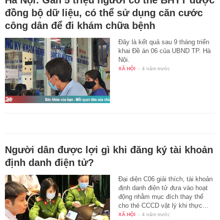
đồng bộ dữ liệu, có thể sử dụng căn cước
công dân để đi khám chữa bệnh
Đây là kết quả sau 9 tháng triển
khai Đề án 06 của UBND TP. Hà
Nội.
XÃ HỘI
-
4 năm trước
Người dân được lợi gì khi đăng ký tài khoản
định danh điện tử?
Đại diện C06 giải thích, tài khoản
định danh điện tử đưa vào hoạt
động nhằm mục đích thay thế
cho thẻ CCCD vật lý khi thực…
XÃ HỘI
-
4 năm trước