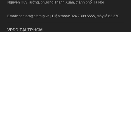
Nguyễn Huy Tưởng, phường Thanh Xuân, thành phố Hà Nội
Email:
contact@afamily.vn |
Điện thoại:
024 7309 5555, máy lẻ 62.370
VPĐD TẠI TP.HCM
Tầng 4, Tòa nhà 123, số 127 Võ Văn Tần, Phường Xuân Hòa, TPHCM
Điện thoại:
028 7307 7979
Giấy phép thiết lập trang thông tin điện tử tổng hợp trên mạng số
2217/GP-TTĐT do Sở Thông tin và Truyền thông Hà Nội cấp ngày 10
tháng 4 năm 2019
© Copyright 2008 - 2024 – Công ty Cổ phần VCCorp
Chính sách bảo mật
Fanpage aFamily
Xem bản Desktop