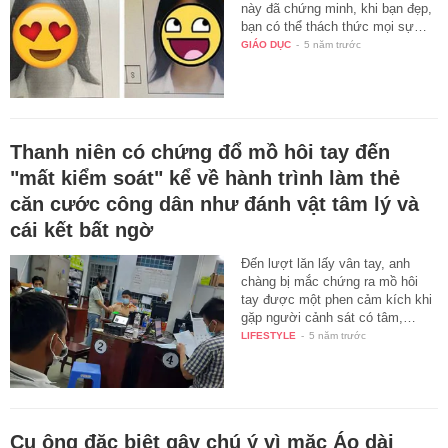
này đã chứng minh, khi bạn đẹp,
bạn có thể thách thức mọi sự…
GIÁO DỤC
-
5 năm trước
Thanh niên có chứng đổ mồ hôi tay đến
"mất kiểm soát" kể về hành trình làm thẻ
căn cước công dân như đánh vật tâm lý và
cái kết bất ngờ
Đến lượt lăn lấy vân tay, anh
chàng bị mắc chứng ra mồ hôi
tay được một phen cảm kích khi
gặp người cảnh sát có tâm,…
LIFESTYLE
-
5 năm trước
Cụ ông đặc biệt gây chú ý vì mặc Áo dài