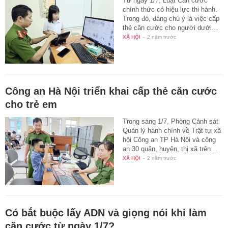
Từ ngày 1/7, Luật Căn cước
chính thức có hiệu lực thi hành.
Trong đó, đáng chú ý là việc cấp
thẻ căn cước cho người dưới…
XÃ HỘI
-
2 năm trước
Công an Hà Nội triển khai cấp thẻ căn cước
cho trẻ em
Trong sáng 1/7, Phòng Cảnh sát
Quản lý hành chính về Trật tự xã
hội Công an TP Hà Nội và công
an 30 quận, huyện, thị xã trên…
XÃ HỘI
-
2 năm trước
Có bắt buộc lấy ADN và giọng nói khi làm
căn cước từ ngày 1/7?