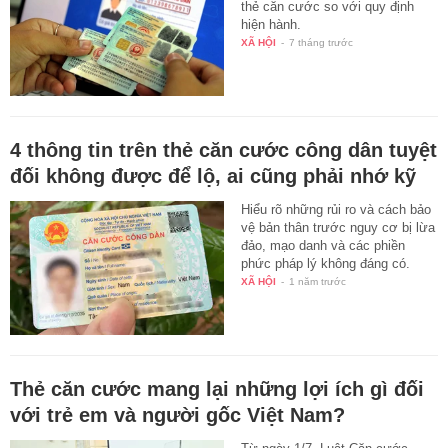
thẻ căn cước so với quy định
hiện hành.
XÃ HỘI
-
7 tháng trước
4 thông tin trên thẻ căn cước công dân tuyệt
đối không được để lộ, ai cũng phải nhớ kỹ
Hiểu rõ những rủi ro và cách bảo
vệ bản thân trước nguy cơ bị lừa
đảo, mạo danh và các phiền
phức pháp lý không đáng có.
XÃ HỘI
-
1 năm trước
Thẻ căn cước mang lại những lợi ích gì đối
với trẻ em và người gốc Việt Nam?