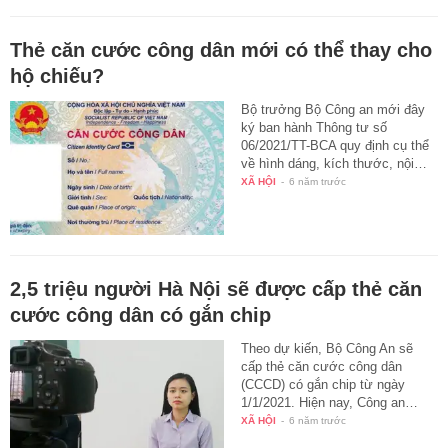
Thẻ căn cước công dân mới có thể thay cho
hộ chiếu?
Bộ trưởng Bộ Công an mới đây
ký ban hành Thông tư số
06/2021/TT-BCA quy định cụ thể
về hình dáng, kích thước, nội…
XÃ HỘI
-
6 năm trước
2,5 triệu người Hà Nội sẽ được cấp thẻ căn
cước công dân có gắn chip
Theo dự kiến, Bộ Công An sẽ
cấp thẻ căn cước công dân
(CCCD) có gắn chip từ ngày
1/1/2021. Hiện nay, Công an…
XÃ HỘI
-
6 năm trước