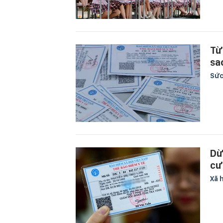
Từ
sa
Sức
Dừ
cư
Xã 