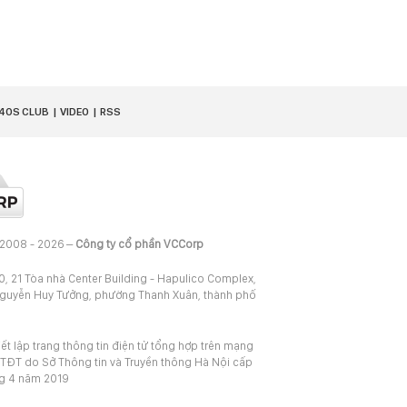
40S CLUB
VIDEO
RSS
 2008 - 2026 –
Công ty cổ phần VCCorp
20, 21 Tòa nhà Center Building - Hapulico Complex,
Nguyễn Huy Tưởng, phường Thanh Xuân, thành phố
iết lập trang thông tin điện tử tổng hợp trên mạng
TĐT do Sở Thông tin và Truyền thông Hà Nội cấp
ng 4 năm 2019