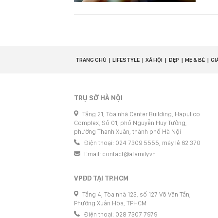
TRANG CHỦ
LIFESTYLE
XÃ HỘI
ĐẸP
MẸ & BÉ
GI
TRỤ SỞ HÀ NỘI
Tầng 21, Tòa nhà Center Building, Hapulico
Complex, Số 01, phố Nguyễn Huy Tưởng,
phường Thanh Xuân, thành phố Hà Nội
Điện thoại: 024 7309 5555, máy lẻ 62.370
Email:
contact@afamily.vn
VPĐD TẠI TP.HCM
Tầng 4, Tòa nhà 123, số 127 Võ Văn Tần,
Phường Xuân Hòa, TPHCM
Điện thoại: 028 7307 7979