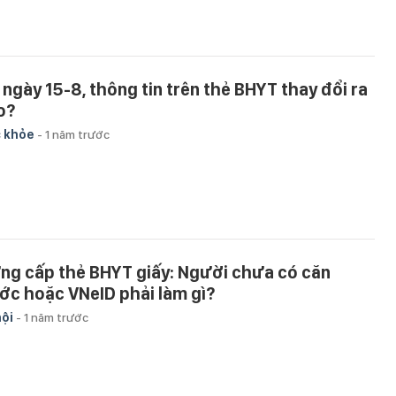
 ngày 15-8, thông tin trên thẻ BHYT thay đổi ra
o?
 khỏe
-
1 năm trước
ng cấp thẻ BHYT giấy: Người chưa có căn
ớc hoặc VNeID phải làm gì?
hội
-
1 năm trước