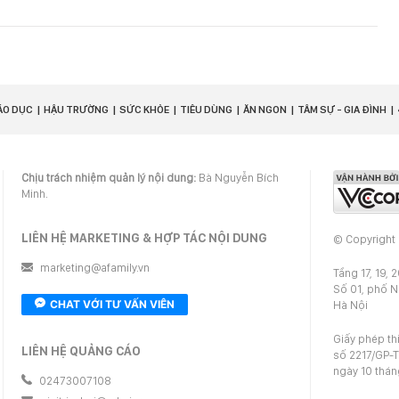
ÁO DỤC
HẬU TRƯỜNG
SỨC KHỎE
TIÊU DÙNG
ĂN NGON
TÂM SỰ - GIA ĐÌNH
Chịu trách nhiệm quản lý nội dung:
Bà Nguyễn Bích
Minh.
LIÊN HỆ MARKETING & HỢP TÁC NỘI DUNG
© Copyright
marketing@afamily.vn
Tầng 17, 19, 
Số 01, phố 
CHAT VỚI TƯ VẤN VIÊN
Hà Nội
Giấy phép th
LIÊN HỆ QUẢNG CÁO
số 2217/GP-T
ngày 10 thá
02473007108