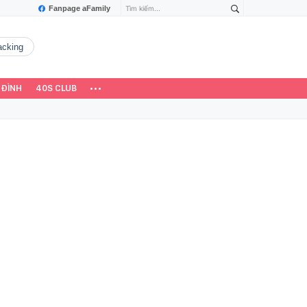
Fanpage aFamily
hacking
 ĐÌNH
40S CLUB