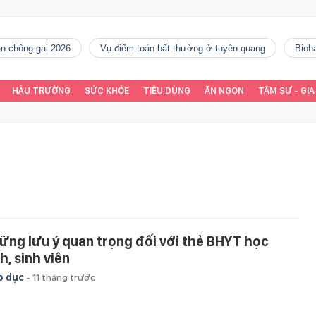
gàn chông gai 2026
vụ điểm toán bất thường ở tuyên quang
Bio
HẬU TRƯỜNG
SỨC KHỎE
TIÊU DÙNG
ĂN NGON
TÂM SỰ - GIA
ững lưu ý quan trọng đối với thẻ BHYT học
h, sinh viên
o dục
-
11 tháng trước