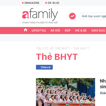
EMAGAZINE
DR. BLUE
Anh trai vượt n
LIFESTYLE
XÃ HỘI
ĐẸP
MẸ & BÉ
GIÁO DỤC
TIN TỨC VỀ THẺ BHYT - THE BHYT
Thẻ BHYT
Chia sẻ
Nh
sin
Giá