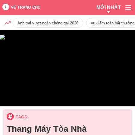
MỚI NHẤT
VỀ TRANG CHỦ
Anh trai vượt ngàn chông gai 2026
vụ điểm toán bất thường
TAGS:
Thang Máy Tòa Nhà