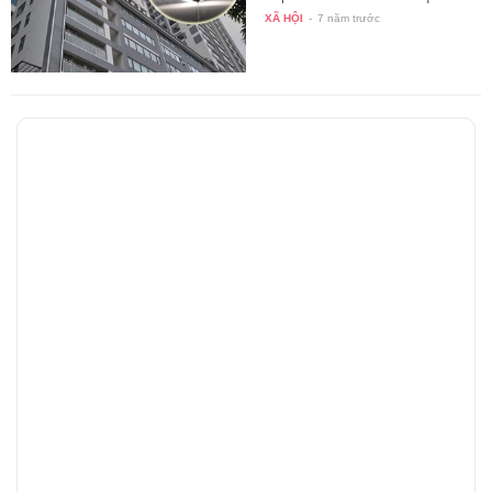
lý…
XÃ HỘI
-
7 năm trước