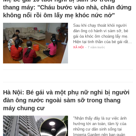
thang máy: "Cháu bước vào nhà, chân đứng
không nổi rồi ôm lấy mẹ khóc nức nở"
Sau khi chạy thoát khỏi người
đàn ông có hành vi sàm sỡ, bé
gái òa khóc ôm choàng lấy mẹ.
Hiện tại tinh thần của bé gái rất…
XÃ HỘI
-
7 năm trước
Hà Nội: Bé gái và một phụ nữ nghi bị người
đàn ông nước ngoài sàm sỡ trong thang
máy chung cư
"Nhận thấy đây là sự việc ảnh
hưởng tới an toàn, tâm lý của
những cư dân sinh sống tại
Imperia Garden nên ban quản