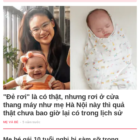
"Đẻ rơi" là có thật, nhưng rơi ở cửa
thang máy như mẹ Hà Nội này thì quả
thật chưa bao giờ lại có trong lịch sử
MẸ VÀ BÉ
-
5 năm trước
Mẹ bé gái 10 tuổi nghi bị sàm sỡ trong