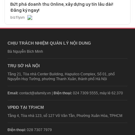
Bứt phá doanh thu Online, xây dựng uy tín lâu dài!
Đăng ký ngay!
bizfly.vn
CHỊU TRÁCH NHIỆM QUẢN LÝ NỘI DUNG
Bà Nguyễn Bích Minh
TRỤ SỞ HÀ NỘI
Tầng 21, Tòa nhà Center Building, Hapulico Complex, Số 01, phố
Nguyễn Huy Tưởng, phường Thanh Xuân, thành phố Hà Nội
Email:
contact@afamily.vn |
Điện thoại:
024 7309 5555, máy lẻ 62.370
VPĐD TẠI TP.HCM
Tầng 4, Tòa nhà 123, số 127 Võ Văn Tần, Phường Xuân Hòa, TPHCM
Điện thoại:
028 7307 7979