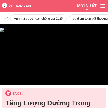
MỚI NHẤT
VỀ TRANG CHỦ
Anh trai vượt ngàn chông gai 2026
vụ điểm toán bất thường
TAGS:
Tăng Lượng Đường Trong