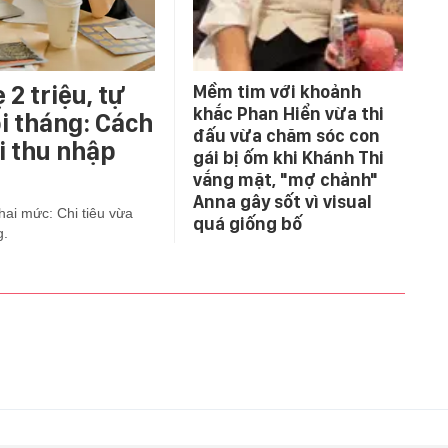
 2 triệu, tự
Mềm tim với khoảnh
khắc Phan Hiển vừa thi
i tháng: Cách
đấu vừa chăm sóc con
i thu nhập
gái bị ốm khi Khánh Thi
vắng mặt, "mợ chảnh"
Anna gây sốt vì visual
 hai mức: Chi tiêu vừa
quá giống bố
g.