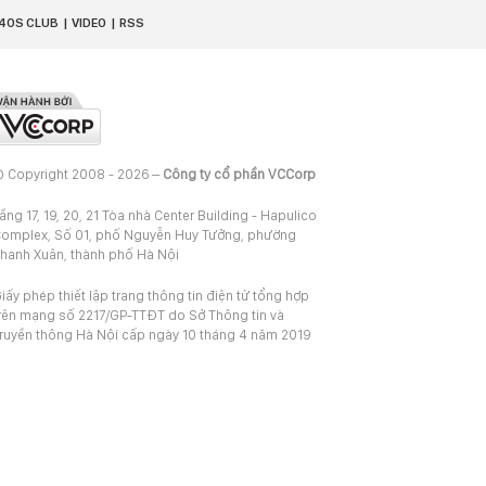
40S CLUB
VIDEO
RSS
 Copyright 2008 - 2026 –
Công ty cổ phần VCCorp
ầng 17, 19, 20, 21 Tòa nhà Center Building - Hapulico
omplex, Số 01, phố Nguyễn Huy Tưởng, phường
hanh Xuân, thành phố Hà Nội
iấy phép thiết lập trang thông tin điện tử tổng hợp
rên mạng số 2217/GP-TTĐT do Sở Thông tin và
ruyền thông Hà Nội cấp ngày 10 tháng 4 năm 2019