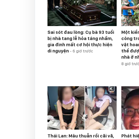
Sai sót đau lòng: Cụ bà 93 tuổi
Một kiể
bị nhà tang lễ hỏa táng nhầm,
công tr
gia đình mất cơ hội thực hiện
vật hoan
di nguyện
thể đượ
-
6 giờ trước
nhà ở n
8 giờ trư
Thái Lan: Mâu thuẫn rồi cãi vã,
Phát hi