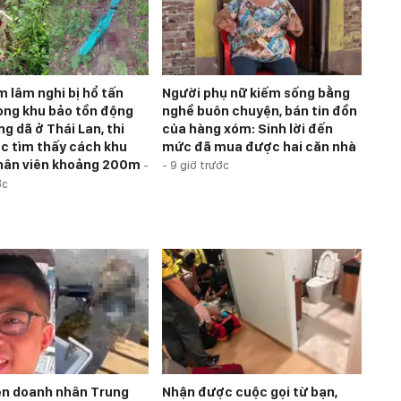
m lâm nghi bị hổ tấn
Người phụ nữ kiếm sống bằng
ong khu bảo tồn động
nghề buôn chuyện, bán tin đồn
g dã ở Thái Lan, thi
của hàng xóm: Sinh lời đến
c tìm thấy cách khu
mức đã mua được hai căn nhà
hân viên khoảng 200m
-
-
9 giờ trước
ớc
ện doanh nhân Trung
Nhận được cuộc gọi từ bạn,