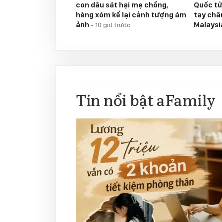
con dâu sát hại mẹ chồng,
Quốc tử
hàng xóm kể lại cảnh tượng ám
tay chân
ảnh
Malays
-
10 giờ trước
Tin nổi bật aFamily