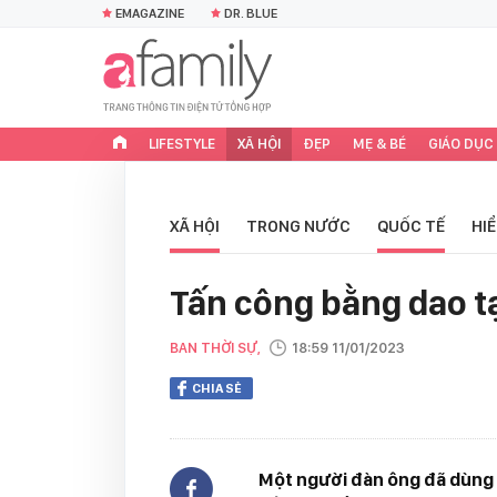
EMAGAZINE
DR. BLUE
LIFESTYLE
XÃ HỘI
ĐẸP
MẸ & BÉ
GIÁO DỤC
XÃ HỘI
TRONG NƯỚC
QUỐC TẾ
HI
Tấn công bằng dao tạ
BAN THỜI SỰ,
18:59 11/01/2023
CHIA SẺ
Một người đàn ông đã dùng d