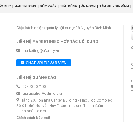
ÁO DỤC
HẬU TRƯỜNG
SỨC KHỎE
TIÊU DÙNG
ĂN NGON
TÂM SỰ - GIA ĐÌNH
Chịu trách nhiệm quản lý nội dung:
Bà Nguyễn Bích Minh.
LIÊN HỆ MARKETING & HỢP TÁC NỘI DUNG
©
marketing@afamily.vn
T
CHAT VỚI TƯ VẤN VIÊN
C
T
LIÊN HỆ QUẢNG CÁO
G
t
02473007108
T
giaitrixahoi@admicro.vn
Tầng 20, Tòa nhà Center Building - Hapulico Complex,
Số 01, phố Nguyễn Huy Tưởng, phường Thanh Xuân,
thành phố Hà Nội
Chính sách bảo mật