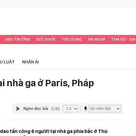
HẬU TRƯỜNG
SỨC KHỎE
TIÊU DÙNG
ĂN NGON
TÂM SỰ - GIA
ỂU LUẬT
NHÂN ÁI
i nhà ga ở Paris, Pháp
0:45
Nghe đọc bài
ao tấn công 6 người tại nhà ga phía bắc ở Thủ