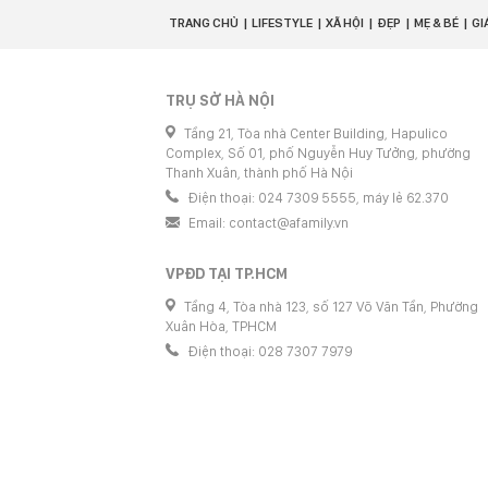
TRANG CHỦ
LIFESTYLE
XÃ HỘI
ĐẸP
MẸ & BÉ
GI
TRỤ SỞ HÀ NỘI
Tầng 21, Tòa nhà Center Building, Hapulico
Complex, Số 01, phố Nguyễn Huy Tưởng, phường
Thanh Xuân, thành phố Hà Nội
Điện thoại: 024 7309 5555, máy lẻ 62.370
Email:
contact@afamily.vn
VPĐD TẠI TP.HCM
Tầng 4, Tòa nhà 123, số 127 Võ Văn Tần, Phường
Xuân Hòa, TPHCM
Điện thoại: 028 7307 7979