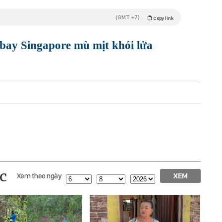
(GMT +7)
Copy link
 bay Singapore mù mịt khói lửa
c
Xem theo ngày
XEM