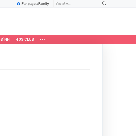
Fanpage aFamily
 ĐÌNH
40S CLUB