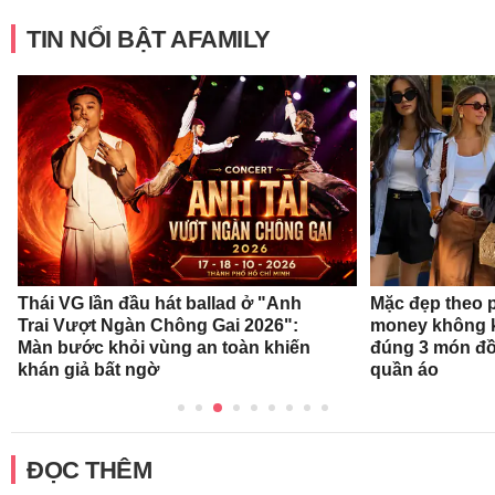
TIN NỔI BẬT AFAMILY
Thái VG lần đầu hát ballad ở "Anh
Mặc đẹp theo 
Trai Vượt Ngàn Chông Gai 2026":
money không k
Màn bước khỏi vùng an toàn khiến
đúng 3 món đồ
khán giả bất ngờ
quần áo
ĐỌC THÊM