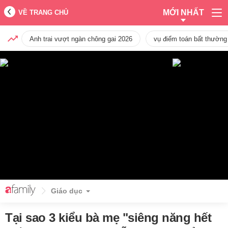
MỚI NHẤT
VỀ TRANG CHỦ
Anh trai vượt ngàn chông gai 2026
vụ điểm toán bất thường
Giáo dục
Tại sao 3 kiểu bà mẹ "siêng năng hết