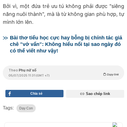
Bởi vì, một đứa trẻ ưu tú không phải được "siêng
năng nuôi thành", mà là từ không gian phù hợp, tự
mình lớn lên.
Bài thơ tiểu học cực hay bỗng bị chính tác giả
chê "vớ vẩn": Không hiểu nổi tại sao ngày đó
có thể viết như vậy!
Theo
Phụ nữ số
Copy link
05/07/2025 11:31 (GMT +7)
Chia sẻ
Sao chép link
Tags:
Dạy Con