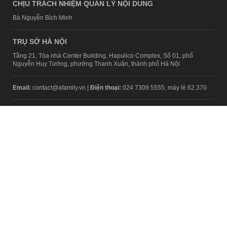
CHỊU TRÁCH NHIỆM QUẢN LÝ NỘI DUNG
Bà Nguyễn Bích Minh
TRỤ SỞ HÀ NỘI
Tầng 21, Tòa nhà Center Building, Hapulico Complex, Số 01, phố
Nguyễn Huy Tưởng, phường Thanh Xuân, thành phố Hà Nội
Email:
contact@afamily.vn |
Điện thoại:
024 7309 5555, máy lẻ 62.370
VPĐD TẠI TP.HCM
Tầng 4, Tòa nhà 123, số 127 Võ Văn Tần, Phường Xuân Hòa, TPHCM
Điện thoại:
028 7307 7979
Giấy phép thiết lập trang thông tin điện tử tổng hợp trên mạng số
2217/GP-TTĐT do Sở Thông tin và Truyền thông Hà Nội cấp ngày 10
tháng 4 năm 2019
© Copyright 2008 - 2024 – Công ty Cổ phần VCCorp