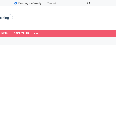
Fanpage aFamily
hacking
 ĐÌNH
40S CLUB