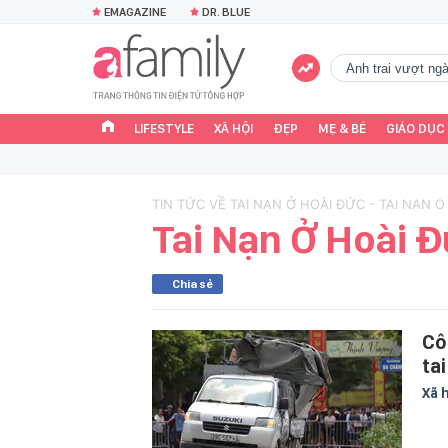
EMAGAZINE
DR. BLUE
Anh trai vượt n
LIFESTYLE
XÃ HỘI
ĐẸP
MẸ & BÉ
GIÁO DỤC
TIN TỨC VỀ TAI NẠN Ở HOÀI ĐỨC - TAI NAN 
Tai Nạn Ở Hoài 
Chia sẻ
Cô
ta
Xã 