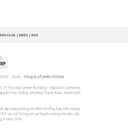
40S CLUB
VIDEO
RSS
 2008 - 2026 –
Công ty cổ phần VCCorp
20, 21 Tòa nhà Center Building - Hapulico Complex,
Nguyễn Huy Tưởng, phường Thanh Xuân, thành phố
iết lập trang thông tin điện tử tổng hợp trên mạng
TĐT do Sở Thông tin và Truyền thông Hà Nội cấp
ng 4 năm 2019