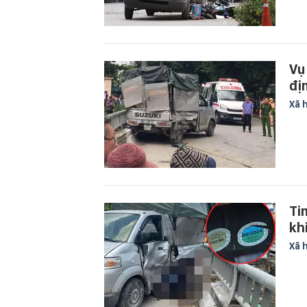
Vụ
đị
Xã 
Ti
kh
Xã 