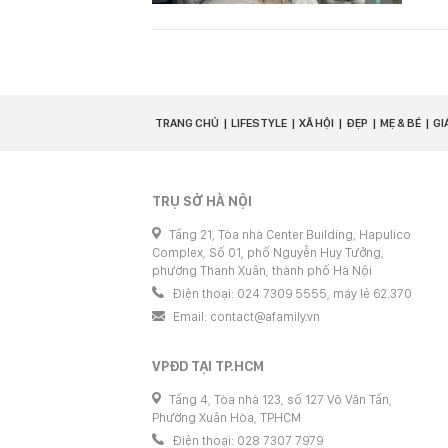
TRANG CHỦ
LIFESTYLE
XÃ HỘI
ĐẸP
MẸ & BÉ
GI
TRỤ SỞ HÀ NỘI
Tầng 21, Tòa nhà Center Building, Hapulico
Complex, Số 01, phố Nguyễn Huy Tưởng,
phường Thanh Xuân, thành phố Hà Nội
Điện thoại: 024 7309 5555, máy lẻ 62.370
Email:
contact@afamily.vn
VPĐD TẠI TP.HCM
Tầng 4, Tòa nhà 123, số 127 Võ Văn Tần,
Phường Xuân Hòa, TPHCM
Điện thoại: 028 7307 7979