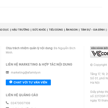
ÁO DỤC
HẬU TRƯỜNG
SỨC KHỎE
TIÊU DÙNG
ĂN NGON
TÂM SỰ - GIA ĐÌNH
Chịu trách nhiệm quản lý nội dung:
Bà Nguyễn Bích
Minh.
LIÊN HỆ MARKETING & HỢP TÁC NỘI DUNG
© Copyright
marketing@afamily.vn
Tầng 17, 19, 
Số 01, phố 
CHAT VỚI TƯ VẤN VIÊN
Hà Nội
Giấy phép th
LIÊN HỆ QUẢNG CÁO
số 2217/GP-T
ngày 10 thá
02473007108