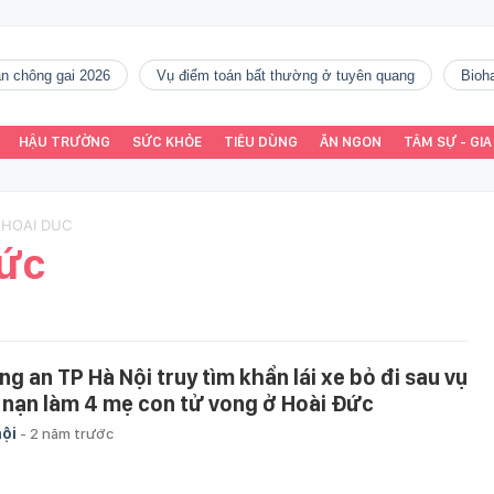
gàn chông gai 2026
vụ điểm toán bất thường ở tuyên quang
Bio
HẬU TRƯỜNG
SỨC KHỎE
TIÊU DÙNG
ĂN NGON
TÂM SỰ - GIA
O HOAI DUC
Đức
ng an TP Hà Nội truy tìm khẩn lái xe bỏ đi sau vụ
i nạn làm 4 mẹ con tử vong ở Hoài Đức
hội
-
2 năm trước