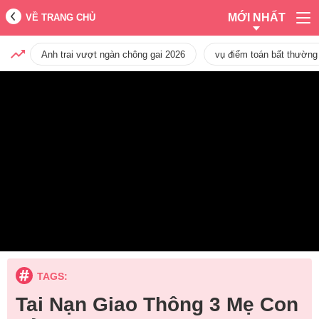
MỚI NHẤT
VỀ TRANG CHỦ
Anh trai vượt ngàn chông gai 2026
vụ điểm toán bất thường
TAGS:
Tai Nạn Giao Thông 3 Mẹ Con