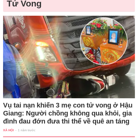
Tử Vong
Vụ tai nạn khiến 3 mẹ con tử vong ở Hậu
Giang: Người chồng không qua khỏi, gia
đình đau đớn đưa thi thể về quê an táng
XÃ HỘI
-
1 năm trước