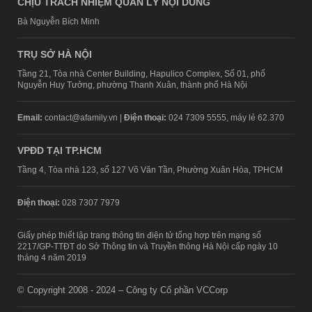
CHỊU TRÁCH NHIỆM QUẢN LÝ NỘI DUNG
Bà Nguyễn Bích Minh
TRỤ SỞ HÀ NỘI
Tầng 21, Tòa nhà Center Building, Hapulico Complex, Số 01, phố
Nguyễn Huy Tưởng, phường Thanh Xuân, thành phố Hà Nội
Email:
contact@afamily.vn |
Điện thoại:
024 7309 5555, máy lẻ 62.370
VPĐD TẠI TP.HCM
Tầng 4, Tòa nhà 123, số 127 Võ Văn Tần, Phường Xuân Hòa, TPHCM
Điện thoại:
028 7307 7979
Giấy phép thiết lập trang thông tin điện tử tổng hợp trên mạng số
2217/GP-TTĐT do Sở Thông tin và Truyền thông Hà Nội cấp ngày 10
tháng 4 năm 2019
© Copyright 2008 - 2024 – Công ty Cổ phần VCCorp