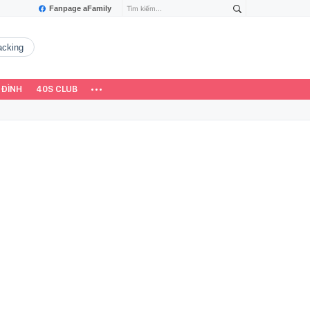
Fanpage aFamily
hacking
 ĐÌNH
40S CLUB