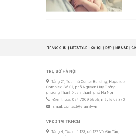
TRANG CHỦ
LIFESTYLE
XÃ HỘI
ĐẸP
MẸ & BÉ
GI
TRỤ SỞ HÀ NỘI
Tầng 21, Tòa nhà Center Building, Hapulico
Complex, Số 01, phố Nguyễn Huy Tưởng,
phường Thanh Xuân, thành phố Hà Nội
Điện thoại: 024 7309 5555, máy lẻ 62.370
Email:
contact@afamily.vn
VPĐD TẠI TP.HCM
Tầng 4, Tòa nhà 123, số 127 Võ Văn Tần,