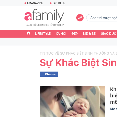
EMAGAZINE
DR. BLUE
Anh trai vượt n
LIFESTYLE
XÃ HỘI
ĐẸP
MẸ & BÉ
GIÁO DỤC
TIN TỨC VỀ SỰ KHÁC BIỆT SINH THƯỜNG VÀ 
Sự Khác Biệt Si
Chia sẻ
Kh
bi
m
Mẹ 