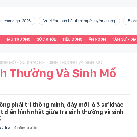
gàn chông gai 2026
vụ điểm toán bất thường ở tuyên quang
Bio
HẬU TRƯỜNG
SỨC KHỎE
TIÊU DÙNG
ĂN NGON
TÂM SỰ - GIA
SINH MỔ - SU KHAC BIET SINH THUONG VA SINH MO
nh Thường Và Sinh Mổ
ông phải trí thông minh, đây mới là 3 sự khác
ệt điển hình nhất giữa trẻ sinh thường và sinh
ổ
và bé
-
4 năm trước