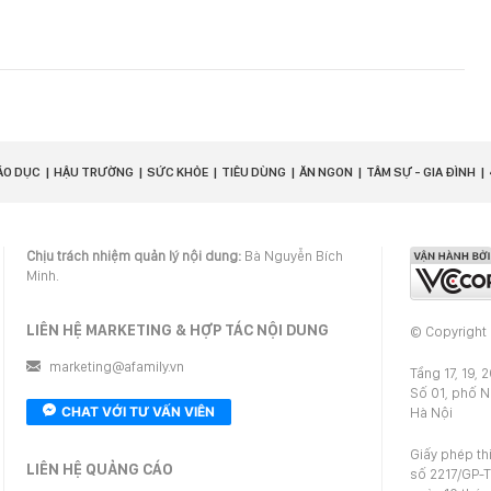
ÁO DỤC
HẬU TRƯỜNG
SỨC KHỎE
TIÊU DÙNG
ĂN NGON
TÂM SỰ - GIA ĐÌNH
Chịu trách nhiệm quản lý nội dung:
Bà Nguyễn Bích
Minh.
LIÊN HỆ MARKETING & HỢP TÁC NỘI DUNG
© Copyright
marketing@afamily.vn
Tầng 17, 19, 
Số 01, phố 
CHAT VỚI TƯ VẤN VIÊN
Hà Nội
Giấy phép th
LIÊN HỆ QUẢNG CÁO
số 2217/GP-T