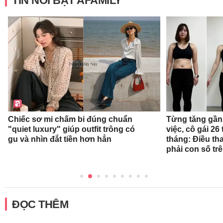
TIN NỔI BẬT AFAMILY
Chiếc sơ mi chấm bi đúng chuẩn
Từng tăng gần 
"quiet luxury" giúp outfit trông có
việc, cô gái 26 
gu và nhìn đắt tiền hơn hẳn
tháng: Điều th
phải con số tr
ĐỌC THÊM