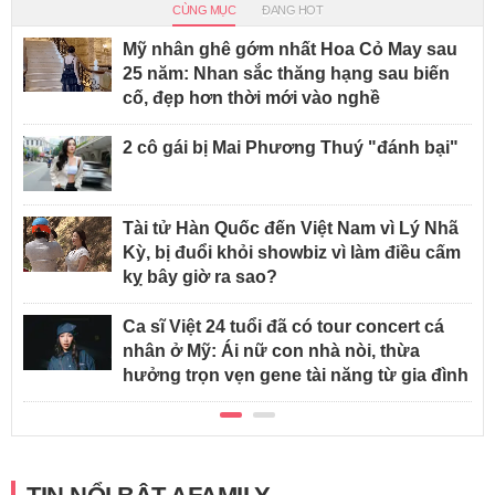
CÙNG MỤC
ĐANG HOT
Mỹ nhân ghê gớm nhất Hoa Cỏ May sau
25 năm: Nhan sắc thăng hạng sau biến
cố, đẹp hơn thời mới vào nghề
2 cô gái bị Mai Phương Thuý "đánh bại"
Tài tử Hàn Quốc đến Việt Nam vì Lý Nhã
Kỳ, bị đuổi khỏi showbiz vì làm điều cấm
kỵ bây giờ ra sao?
Ca sĩ Việt 24 tuổi đã có tour concert cá
nhân ở Mỹ: Ái nữ con nhà nòi, thừa
hưởng trọn vẹn gene tài năng từ gia đình