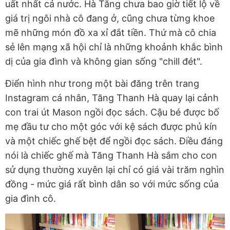
uất nhất cả nước. Hà Tăng chưa bao giờ tiết lộ về
giá trị ngôi nhà cô đang ở, cũng chưa từng khoe
mẽ những món đồ xa xỉ đắt tiền. Thứ mà cô chia
sẻ lên mạng xã hội chỉ là những khoảnh khắc bình
dị của gia đình và không gian sống "chill đét".
Điển hình như trong một bài đăng trên trang
Instagram cá nhân, Tăng Thanh Hà quay lại cảnh
con trai út Mason ngồi đọc sách. Cậu bé được bố
mẹ đầu tư cho một góc với kệ sách được phủ kín
và một chiếc ghế bệt để ngồi đọc sách. Điều đáng
nói là chiếc ghế mà Tăng Thanh Hà sắm cho con
sử dụng thường xuyên lại chỉ có giá vài trăm nghìn
đồng - mức giá rất bình dân so với mức sống của
gia đình cô.