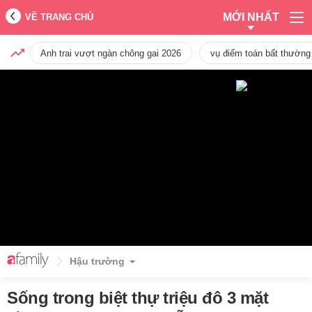
MỚI NHẤT
VỀ TRANG CHỦ
Anh trai vượt ngàn chông gai 2026
vụ điểm toán bất thường
Hậu trường
Sống trong biệt thự triệu đô 3 mặt