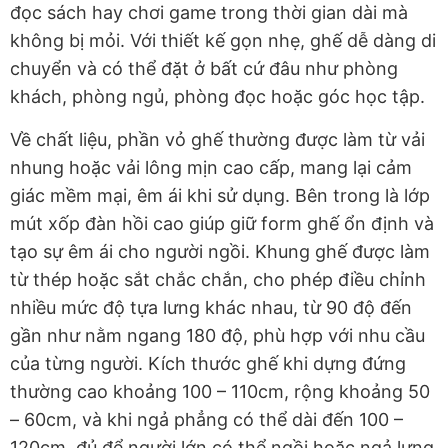
đọc sách hay chơi game trong thời gian dài mà
không bị mỏi. Với thiết kế gọn nhẹ, ghế dễ dàng di
chuyển và có thể đặt ở bất cứ đâu như phòng
khách, phòng ngủ, phòng đọc hoặc góc học tập.
Về chất liệu, phần vỏ ghế thường được làm từ vải
nhung hoặc vải lông mịn cao cấp, mang lại cảm
giác mềm mại, êm ái khi sử dụng. Bên trong là lớp
mút xốp đàn hồi cao giúp giữ form ghế ổn định và
tạo sự êm ái cho người ngồi. Khung ghế được làm
từ thép hoặc sắt chắc chắn, cho phép điều chỉnh
nhiều mức độ tựa lưng khác nhau, từ 90 độ đến
gần như nằm ngang 180 độ, phù hợp với nhu cầu
của từng người. Kích thước ghế khi dựng đứng
thường cao khoảng 100 – 110cm, rộng khoảng 50
– 60cm, và khi ngả phẳng có thể dài đến 100 –
120cm, đủ để người lớn có thể ngồi hoặc ngả lưng