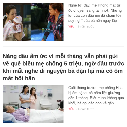
Nghe tới đây, mẹ Phong mặt từ
đỏ chuyển sang tái nhợt. Những
lời của con dâu nói đã chạm tới
suy nghĩ của bà nên ngay lập
tức…
YÊU
-
6 năm trước
Nàng dâu ấm ức vì mỗi tháng vẫn phải gửi
về quê biếu mẹ chồng 5 triệu, ngờ đâu trước
khi mất nghe di nguyện bà dặn lại mà cô ôm
mặt hối hận
Cuối tháng trước, mẹ chồng Hoa
bị ốm nặng, bà nằm liệt giường
gần 1 tháng. Biết mình không qua
khỏi, bà gọi các con về gặp
mặt…
YÊU
-
6 năm trước