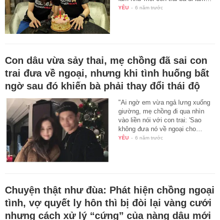
YÊU
-
6 năm trước
Con dâu vừa sảy thai, mẹ chồng đã sai con
trai đưa về ngoại, nhưng khi tình huống bất
ngờ sau đó khiến bà phải thay đổi thái độ
"Ai ngờ em vừa ngả lưng xuống
giường, mẹ chồng đi qua nhìn
vào liền nói với con trai: 'Sao
không đưa nó về ngoại cho…
YÊU
-
6 năm trước
Chuyện thật như đùa: Phát hiện chồng ngoại
tình, vợ quyết ly hôn thì bị đòi lại vàng cưới
nhưng cách xử lý “cứng” của nàng dâu mới