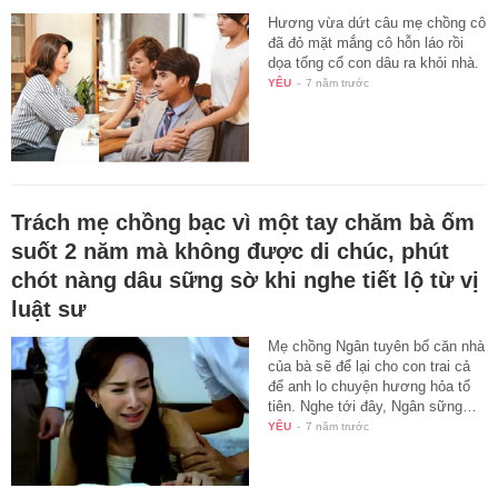
Hương vừa dứt câu mẹ chồng cô
đã đỏ mặt mắng cô hỗn láo rồi
dọa tống cổ con dâu ra khỏi nhà.
YÊU
-
7 năm trước
Trách mẹ chồng bạc vì một tay chăm bà ốm
suốt 2 năm mà không được di chúc, phút
chót nàng dâu sững sờ khi nghe tiết lộ từ vị
luật sư
Mẹ chồng Ngân tuyên bố căn nhà
của bà sẽ để lại cho con trai cả
để anh lo chuyện hương hỏa tổ
tiên. Nghe tới đây, Ngân sững…
YÊU
-
7 năm trước