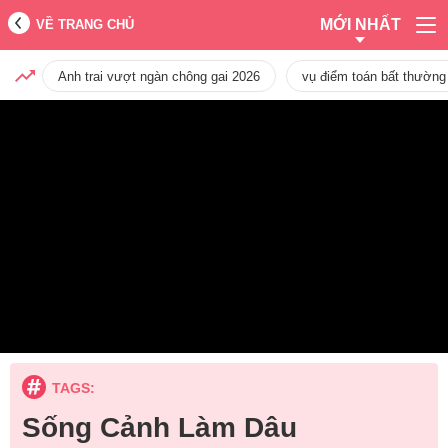
MỚI NHẤT
VỀ TRANG CHỦ
Anh trai vượt ngàn chông gai 2026
vụ điểm toán bất thường
TAGS:
Sống Cảnh Làm Dâu