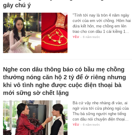
gây chú ý
"Tính tới nay là tròn 4 năm ngày
cưới của em với chồng. Hôm hai
đứa kết hôn, mẹ chồng em lên
trao cho con dâu 1 cái kiềng 1…
YÊU
-
6 năm trước
Nghe con dâu thông báo có bầu mẹ chồng
thưởng nóng căn hộ 2 tỷ để ở riêng nhưng
khi vô tình nghe được cuộc điện thoại bà
mới sững sờ chết lặng
Bà cứ vậy nhẹ nhàng đi vào, ai
ngờ vừa tới cửa phòng ngủ của
Thu bà sững người nghe tiếng
con dâu nói chuyện điện thoại…
YÊU
-
6 năm trước