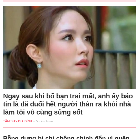
Ngay sau khi bố bạn trai mất, anh ấy báo
tin là đã đuổi hết người thân ra khỏi nhà
làm tôi vô cùng sửng sốt
TÂM SỰ - GIA ĐÌNH
-
5 năm trước
Bỗng dưng bị chị chồng chỉnh đốn vì quên