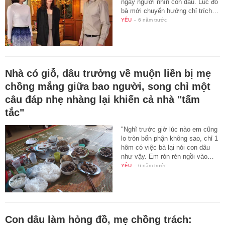
ngây người nhìn con dâu. Lúc đó
bà mới chuyển hướng chỉ trích…
YÊU
-
6 năm trước
Nhà có giỗ, dâu trưởng về muộn liền bị mẹ
chồng mắng giữa bao người, song chỉ một
câu đáp nhẹ nhàng lại khiến cả nhà "tấm
tắc"
"Nghĩ trước giờ lúc nào em cũng
lo tròn bổn phận không sao, chỉ 1
hôm có việc bà lại nói con dâu
như vậy. Em rón rén ngồi vào…
YÊU
-
6 năm trước
Con dâu làm hỏng đồ, mẹ chồng trách: