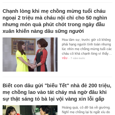
Chạnh lòng khi mẹ chồng mừng tuổi cháu
ngoại 2 triệu mà cháu nội chỉ cho 50 nghìn
nhưng món quà phút chót trong ngày đầu
xuân khiến nàng dâu sững người
Hoa tâm sự, trước giờ cô không
phải hạng người tính toán nhưng
lúc nhìn mẹ chồng mừng tuổi các
cháu cô khá chạnh lòng vì thấy…
YÊU
-
7 năm trước
Biết con dâu gửi "biếu Tết" nhà đẻ 200 triệu,
mẹ chồng lao vào tát cháy má ngờ đâu khi
sự thật sáng tỏ bà lại vội vàng xin lỗi gấp
Hoảng quá, cô đỡ bà về giường.
Nghĩ mẹ chồng lại bị ngất xỉu do