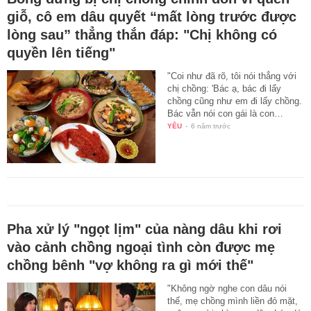
giỗ, cô em dâu quyết “mất lòng trước được
lòng sau” thẳng thắn đáp: "Chị không có
quyền lên tiếng"
"Coi như đã rõ, tôi nói thẳng với
chị chồng: 'Bác ạ, bác đi lấy
chồng cũng như em đi lấy chồng.
Bác vẫn nói con gái là con…
YÊU
-
6 năm trước
Pha xử lý "ngọt lịm" của nàng dâu khi rơi
vào cảnh chồng ngoại tình còn được mẹ
chồng bênh "vợ không ra gì mới thế"
"Không ngờ nghe con dâu nói
thế, mẹ chồng mình liền đỏ mặt,