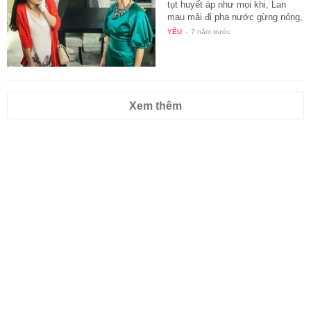
tụt huyết áp như mọi khi, Lan
mau mải đi pha nước gừng nóng,
…
YÊU
-
7 năm trước
Xem thêm