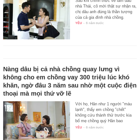
Sau khi chính thức về làm dâu
nhà Thái, cô mới thật sự nhận ra,
chị dâu anh đúng là thần tượng
của cả gia đình nhà chồng.
YÊU
-
6 năm trước
Nàng dâu bị cả nhà chồng quay lưng vì
không cho em chồng vay 300 triệu lúc khó
khăn, ngờ đâu 3 năm sau nhờ một cuộc điện
thoại mà mọi thứ vỡ lẽ
Với họ, Hân như 1 người "máu
lạnh", thấy em chồng "chết"
không cứu thành thử trước kia
bố mẹ chồng quý Hân bao
nhiêu…
YÊU
-
6 năm trước