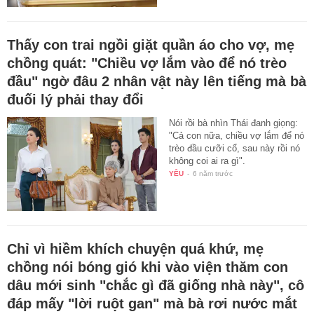
Thấy con trai ngồi giặt quần áo cho vợ, mẹ
chồng quát: "Chiều vợ lắm vào để nó trèo
đầu" ngờ đâu 2 nhân vật này lên tiếng mà bà
đuối lý phải thay đổi
Nói rồi bà nhìn Thái đanh giọng:
"Cả con nữa, chiều vợ lắm để nó
trèo đầu cưỡi cổ, sau này rồi nó
không coi ai ra gì".
YÊU
-
6 năm trước
Chỉ vì hiềm khích chuyện quá khứ, mẹ
chồng nói bóng gió khi vào viện thăm con
dâu mới sinh "chắc gì đã giống nhà này", cô
đáp mấy "lời ruột gan" mà bà rơi nước mắt