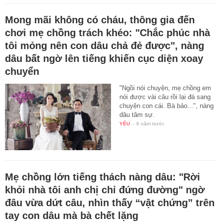
Mong mãi không có cháu, thông gia đến
chơi mẹ chồng trách khéo: "Chắc phúc nhà
tôi mỏng nên con dâu chả đẻ được", nàng
dâu bất ngờ lên tiếng khiến cục diện xoay
chuyển
"Ngồi nói chuyện, mẹ chồng em
nói được vài câu rồi lại đá sang
chuyện con cái. Bà bảo...", nàng
dâu tâm sự.
YÊU
-
6 năm trước
Mẹ chồng lớn tiếng thách nàng dâu: "Rời
khỏi nhà tôi anh chị chỉ đứng đường" ngờ
đâu vừa dứt câu, nhìn thấy “vật chứng” trên
tay con dâu mà bà chết lặng