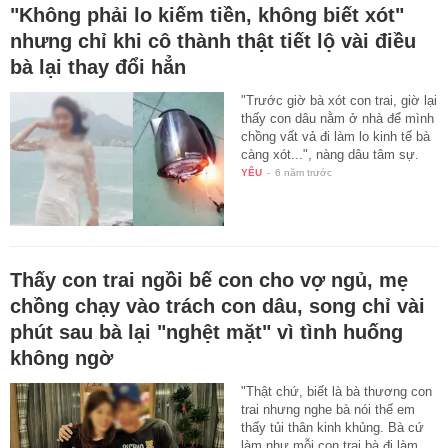
"Không phải lo kiếm tiền, không biết xót"
nhưng chỉ khi cô thành thật tiết lộ vài điều
bà lại thay đổi hẳn
"Trước giờ bà xót con trai, giờ lại
thấy con dâu nằm ở nhà để mình
chồng vất vả đi làm lo kinh tế bà
càng xót...", nàng dâu tâm sự.
YÊU
-
6 năm trước
Thấy con trai ngồi bế con cho vợ ngủ, mẹ
chồng chạy vào trách con dâu, song chỉ vài
phút sau bà lại "nghệt mặt" vì tình huống
không ngờ
"Thật chứ, biết là bà thương con
trai nhưng nghe bà nói thế em
thấy tủi thân kinh khủng. Bà cứ
làm như mỗi con trai bà đi làm…