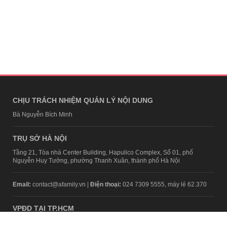
CHỊU TRÁCH NHIỆM QUẢN LÝ NỘI DUNG
Bà Nguyễn Bích Minh
TRỤ SỞ HÀ NỘI
Tầng 21, Tòa nhà Center Building, Hapulico Complex, Số 01, phố
Nguyễn Huy Tưởng, phường Thanh Xuân, thành phố Hà Nội
Email:
contact@afamily.vn |
Điện thoại:
024 7309 5555, máy lẻ 62.370
VPĐD TẠI TP.HCM
Tầng 4, Tòa nhà 123, số 127 Võ Văn Tần, Phường Xuân Hòa, TPHCM