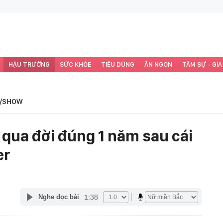
HẬU TRƯỜNG
SỨC KHỎE
TIÊU DÙNG
ĂN NGON
TÂM SỰ - GIA
/SHOW
t qua đời đúng 1 năm sau cái
er
1:38
Nghe đọc bài