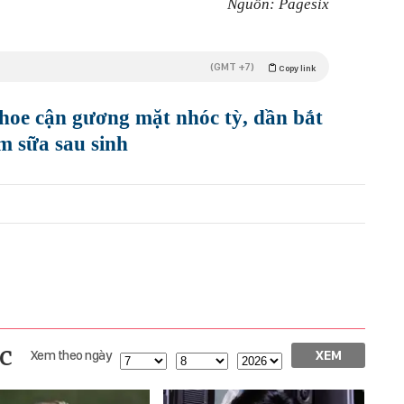
Nguồn: Pagesix
(GMT +7)
Copy link
oe cận gương mặt nhóc tỳ, dần bắt
m sữa sau sinh
c
Xem theo ngày
XEM