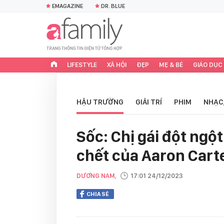
EMAGAZINE
DR. BLUE
LIFESTYLE
XÃ HỘI
ĐẸP
MẸ & BÉ
GIÁO DỤC
HẬU TRƯỜNG
GIẢI TRÍ
PHIM
NHẠC
Sốc: Chị gái đột ngộ
chết của Aaron Cart
DƯƠNG NAM,
17:01 24/12/2023
CHIA SẺ