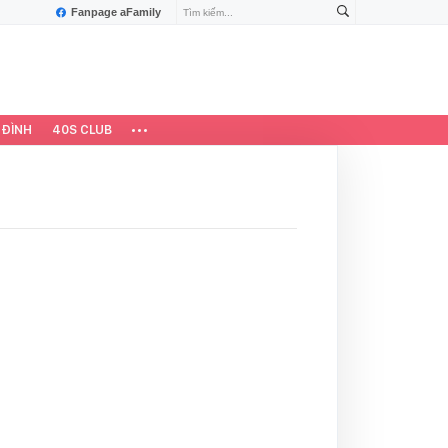
Fanpage aFamily
 ĐÌNH
40S CLUB