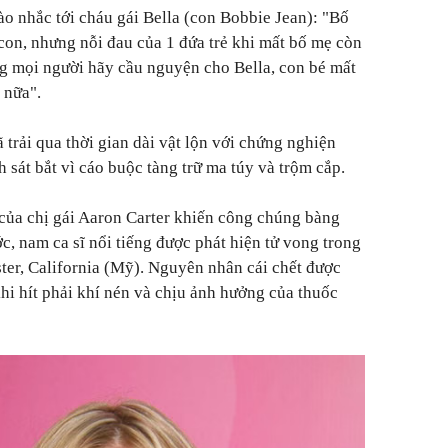
o nhắc tới cháu gái Bella (con Bobbie Jean): "Bố
on, nhưng nỗi đau của 1 đứa trẻ khi mất bố mẹ còn
ng mọi người hãy cầu nguyện cho Bella, con bé mất
 nữa".
ã trải qua thời gian dài vật lộn với chứng nghiện
 sát bắt vì cáo buộc tàng trữ ma túy và trộm cắp.
t của chị gái Aaron Carter khiến công chúng bàng
c, nam ca sĩ nổi tiếng được phát hiện tử vong trong
ster, California (Mỹ). Nguyên nhân cái chết được
khi hít phải khí nén và chịu ảnh hưởng của thuốc