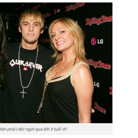
bên phải) đột ngột qua đời ở tuổi 41