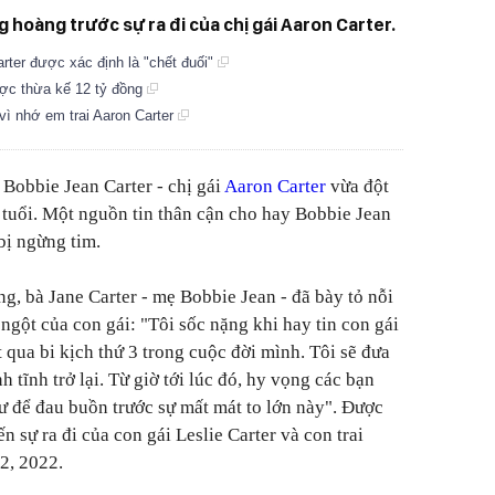
hoàng trước sự ra đi của chị gái Aaron Carter.
rter được xác định là "chết đuối"
được thừa kế 12 tỷ đồng
vì nhớ em trai Aaron Carter
 Bobbie Jean Carter - chị gái
Aaron Carter
vừa đột
tuổi. Một nguồn tin thân cận cho hay Bobbie Jean
 bị ngừng tim.
ông, bà Jane Carter - mẹ Bobbie Jean - đã bày tỏ nỗi
t ngột của con gái: "Tôi sốc nặng khi hay tin con gái
t qua bi kịch thứ 3 trong cuộc đời mình. Tôi sẽ đưa
h tĩnh trở lại. Từ giờ tới lúc đó, hy vọng các bạn
tư để đau buồn trước sự mất mát to lớn này". Được
ến sự ra đi của con gái Leslie Carter và con trai
2, 2022.