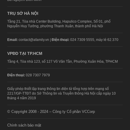
TRỤ SỞ HÀ NỘI
Tầng 21, Tòa nhà Center Building, Hapulico Complex, Số 01, phố
Nguyễn Huy Tưởng, phường Thanh Xuân, thành phố Hà Nội
Email:
contact@afamily.vn |
Điện thoại:
024 7309 5555, máy lẻ 62.370
VPĐD TẠI TP.HCM
Tầng 4, Tòa nhà 123, số 127 Võ Văn Tần, Phường Xuân Hòa, TPHCM
Điện thoại:
028 7307 7979
Giấy phép thiết lập trang thông tin điện tử tổng hợp trên mạng số
2217/GP-TTĐT do Sở Thông tin và Truyền thông Hà Nội cấp ngày 10
tháng 4 năm 2019
© Copyright 2008 - 2024 – Công ty Cổ phần VCCorp
Chính sách bảo mật