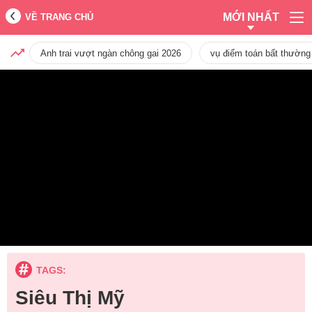
MỚI NHẤT
VỀ TRANG CHỦ
Anh trai vượt ngàn chông gai 2026
vụ điểm toán bất thường
TAGS:
Siêu Thị Mỹ