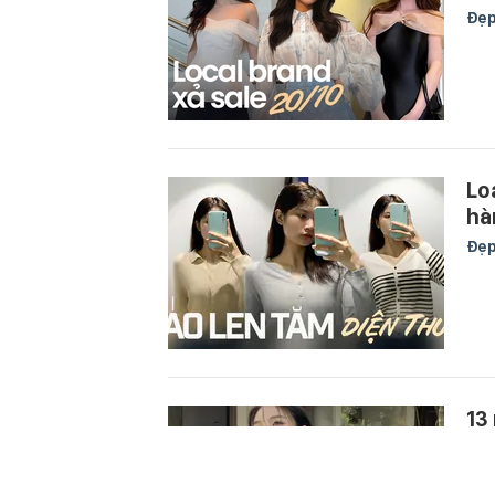
Đẹ
Lo
hà
Đẹ
13
Đẹ