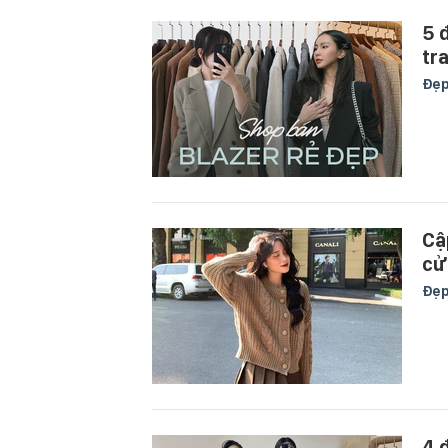
5 
tr
Đẹ
Cậ
cử
Đẹ
4 