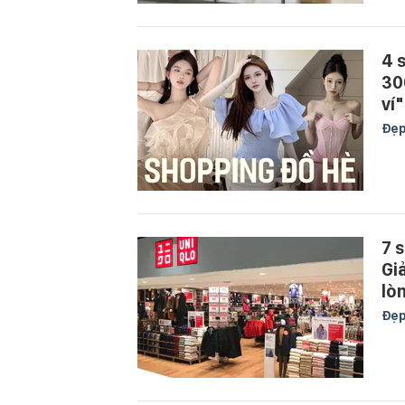
4 
30
ví"
Đẹ
7 
Gi
lò
Đẹ