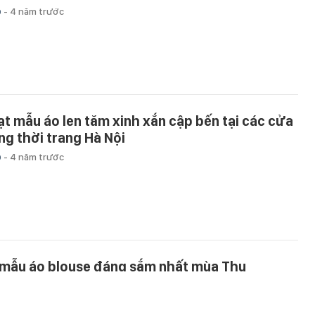
p
-
4 năm trước
ạt mẫu áo len tăm xinh xắn cập bến tại các cửa
ng thời trang Hà Nội
p
-
4 năm trước
 mẫu áo blouse đáng sắm nhất mùa Thu
p
-
4 năm trước