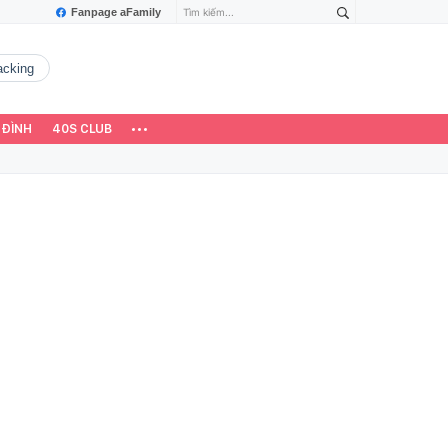
Fanpage aFamily
hacking
 ĐÌNH
40S CLUB