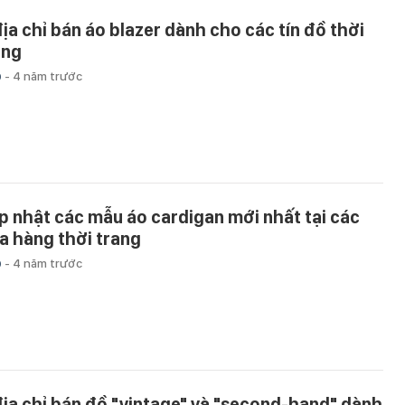
địa chỉ bán áo blazer dành cho các tín đồ thời
ang
p
-
4 năm trước
p nhật các mẫu áo cardigan mới nhất tại các
a hàng thời trang
p
-
4 năm trước
địa chỉ bán đồ "vintage" và "second-hand" dành