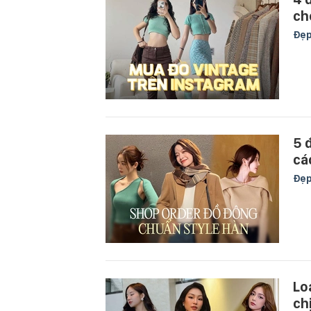
ch
Đẹ
5 
cá
Đẹ
Lo
ch