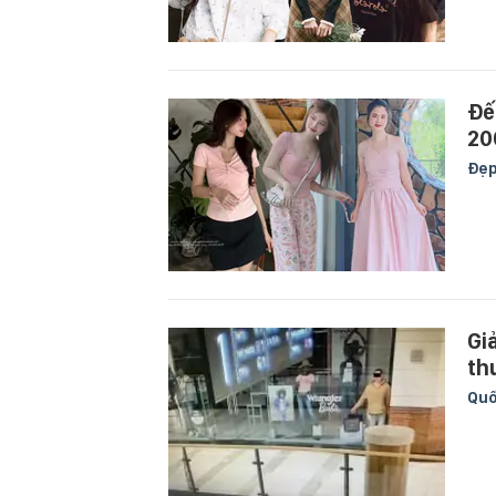
Đế
20
Đẹ
Gi
th
Quố