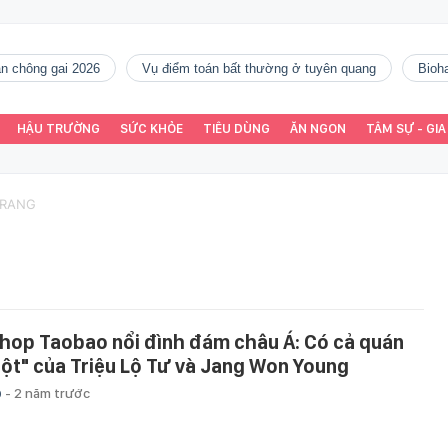
gàn chông gai 2026
vụ điểm toán bất thường ở tuyên quang
Bio
HẬU TRƯỜNG
SỨC KHỎE
TIÊU DÙNG
ĂN NGON
TÂM SỰ - GIA
TRANG
shop Taobao nổi đình đám châu Á: Có cả quán
uột" của Triệu Lộ Tư và Jang Won Young
p
-
2 năm trước