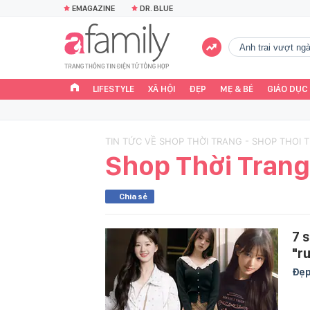
EMAGAZINE
DR. BLUE
Anh trai vượt n
LIFESTYLE
XÃ HỘI
ĐẸP
MẸ & BÉ
GIÁO DỤC
TIN TỨC VỀ SHOP THỜI TRANG - SHOP THOI 
Shop Thời Trang
Chia sẻ
7 
"r
Đẹ