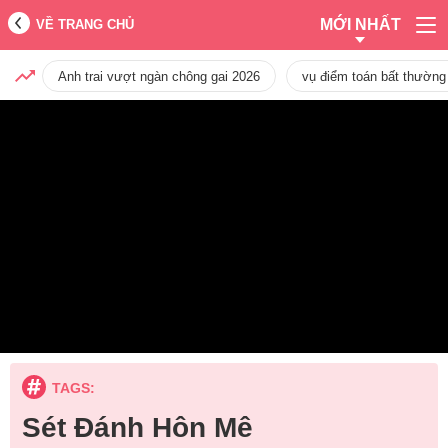
MỚI NHẤT
VỀ TRANG CHỦ
Anh trai vượt ngàn chông gai 2026
vụ điểm toán bất thường
TAGS:
Sét Đánh Hôn Mê