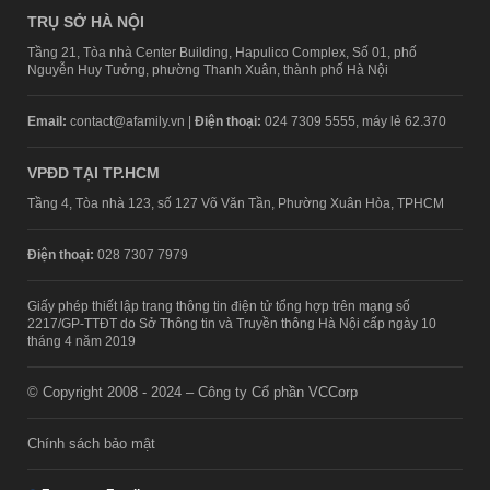
TRỤ SỞ HÀ NỘI
Tầng 21, Tòa nhà Center Building, Hapulico Complex, Số 01, phố
Nguyễn Huy Tưởng, phường Thanh Xuân, thành phố Hà Nội
Email:
contact@afamily.vn |
Điện thoại:
024 7309 5555, máy lẻ 62.370
VPĐD TẠI TP.HCM
Tầng 4, Tòa nhà 123, số 127 Võ Văn Tần, Phường Xuân Hòa, TPHCM
Điện thoại:
028 7307 7979
Giấy phép thiết lập trang thông tin điện tử tổng hợp trên mạng số
2217/GP-TTĐT do Sở Thông tin và Truyền thông Hà Nội cấp ngày 10
tháng 4 năm 2019
© Copyright 2008 - 2024 – Công ty Cổ phần VCCorp
Chính sách bảo mật