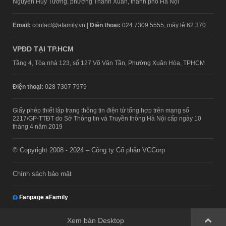
Nguyễn Huy Tưởng, phường Thanh Xuân, thành phố Hà Nội
Email:
contact@afamily.vn |
Điện thoại:
024 7309 5555, máy lẻ 62.370
VPĐD TẠI TP.HCM
Tầng 4, Tòa nhà 123, số 127 Võ Văn Tần, Phường Xuân Hòa, TPHCM
Điện thoại:
028 7307 7979
Giấy phép thiết lập trang thông tin điện tử tổng hợp trên mạng số
2217/GP-TTĐT do Sở Thông tin và Truyền thông Hà Nội cấp ngày 10
tháng 4 năm 2019
© Copyright 2008 - 2024 – Công ty Cổ phần VCCorp
Chính sách bảo mật
Fanpage aFamily
Xem bản Desktop