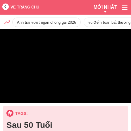
MỚI NHẤT
VỀ TRANG CHỦ
Anh trai vượt ngàn chông gai 2026
vụ điểm toán bất thường
TAGS:
Sau 50 Tuổi