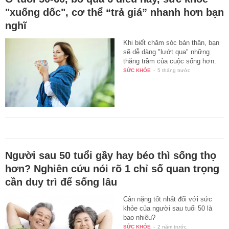
"xuống dốc", cơ thể “trả giá” nhanh hơn bạn
nghĩ
Khi biết chăm sóc bản thân, bạn
sẽ dễ dàng "lướt qua" những
thăng trầm của cuộc sống hơn.
SỨC KHỎE
-
5 tháng trước
Người sau 50 tuổi gầy hay béo thì sống thọ
hơn? Nghiên cứu nói rõ 1 chỉ số quan trọng
cần duy trì để sống lâu
Cân nặng tốt nhất đối với sức
khỏe của người sau tuổi 50 là
bao nhiêu?
SỨC KHỎE
-
2 năm trước