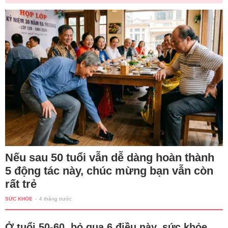
Nếu sau 50 tuổi vẫn dễ dàng hoàn thành
5 động tác này, chúc mừng bạn vẫn còn
rất trẻ
SỨC KHỎE
-
4 tháng trước
Ở tuổi 50-60, bỏ qua 6 điều này, sức khỏe