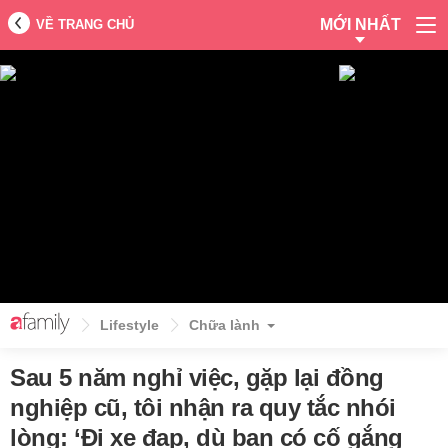
MỚI NHẤT
VỀ TRANG CHỦ
Lifestyle
Chữa lành
Sau 5 năm nghỉ việc, gặp lại đồng
nghiệp cũ, tôi nhận ra quy tắc nhói
lòng: ‘Đi xe đạp, dù bạn có cố gắng