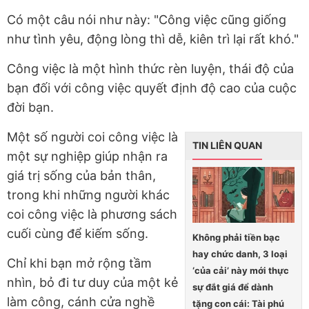
Có một câu nói như này: "Công việc cũng giống
như tình yêu, động lòng thì dễ, kiên trì lại rất khó."
Công việc là một hình thức rèn luyện, thái độ của
bạn đối với công việc quyết định độ cao của cuộc
đời bạn.
Một số người coi công việc là
TIN LIÊN QUAN
một sự nghiệp giúp nhận ra
giá trị sống của bản thân,
trong khi những người khác
coi công việc là phương sách
cuối cùng để kiếm sống.
Không phải tiền bạc
hay chức danh, 3 loại
Chỉ khi bạn mở rộng tầm
‘của cải’ này mới thực
nhìn, bỏ đi tư duy của một kẻ
sự đắt giá để dành
làm công, cánh cửa nghề
tặng con cái: Tài phú