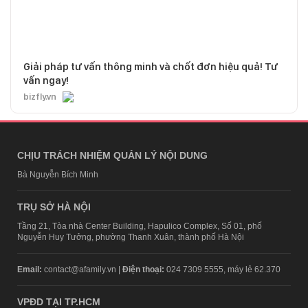
Giải pháp tư vấn thông minh và chốt đơn hiệu quả! Tư
vấn ngay!
bizfly.vn
CHỊU TRÁCH NHIỆM QUẢN LÝ NỘI DUNG
Bà Nguyễn Bích Minh
TRỤ SỞ HÀ NỘI
Tầng 21, Tòa nhà Center Building, Hapulico Complex, Số 01, phố
Nguyễn Huy Tưởng, phường Thanh Xuân, thành phố Hà Nội
Email:
contact@afamily.vn |
Điện thoại:
024 7309 5555, máy lẻ 62.370
VPĐD TẠI TP.HCM