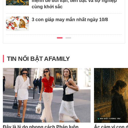
mệnh dễ đổi vận, tiền bạc và sự nghiệp
cùng khởi sắc
3 con giáp may mắn nhất ngày 10/8
TIN NỔI BẬT AFAMILY
Đây là lý do phong cách Pháp luôn
Ác cảm vì con d