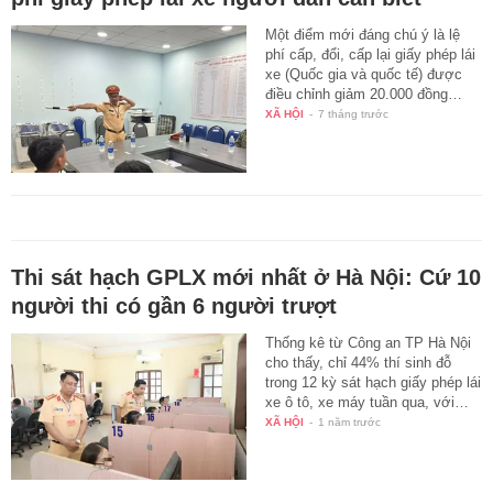
Một điểm mới đáng chú ý là lệ
phí cấp, đổi, cấp lại giấy phép lái
xe (Quốc gia và quốc tế) được
điều chỉnh giảm 20.000 đồng…
XÃ HỘI
-
7 tháng trước
Thi sát hạch GPLX mới nhất ở Hà Nội: Cứ 10
người thi có gần 6 người trượt
Thống kê từ Công an TP Hà Nội
cho thấy, chỉ 44% thí sinh đỗ
trong 12 kỳ sát hạch giấy phép lái
xe ô tô, xe máy tuần qua, với…
XÃ HỘI
-
1 năm trước