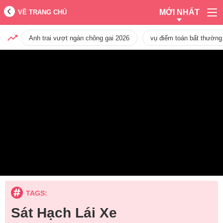
MỚI NHẤT
VỀ TRANG CHỦ
Anh trai vượt ngàn chông gai 2026
vụ điểm toán bất thường
TAGS:
Sát Hạch Lái Xe