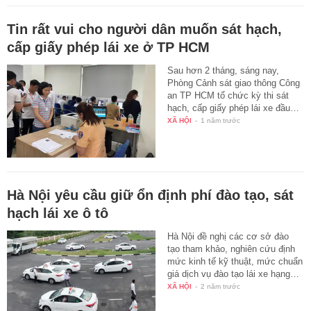
Tin rất vui cho người dân muốn sát hạch,
cấp giấy phép lái xe ở TP HCM
Sau hơn 2 tháng, sáng nay,
Phòng Cảnh sát giao thông Công
an TP HCM tổ chức kỳ thi sát
hạch, cấp giấy phép lái xe đầu…
XÃ HỘI
-
1 năm trước
Hà Nội yêu cầu giữ ổn định phí đào tạo, sát
hạch lái xe ô tô
Hà Nội đề nghị các cơ sở đào
tạo tham khảo, nghiên cứu định
mức kinh tế kỹ thuật, mức chuẩn
giá dịch vụ đào tạo lái xe hạng…
XÃ HỘI
-
2 năm trước