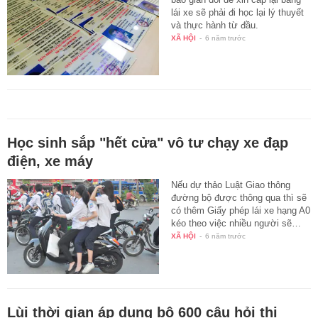
lái xe sẽ phải đi học lại lý thuyết
và thực hành từ đầu.
XÃ HỘI
-
6 năm trước
Học sinh sắp "hết cửa" vô tư chạy xe đạp
điện, xe máy
Nếu dự thảo Luật Giao thông
đường bộ được thông qua thì sẽ
có thêm Giấy phép lái xe hạng A0
kéo theo việc nhiều người sẽ…
XÃ HỘI
-
6 năm trước
Lùi thời gian áp dụng bộ 600 câu hỏi thi