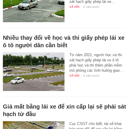
sát hạch giấy phép lái xe…
XÃ HỘI
-
6 năm trước
Nhiều thay đổi về học và thi giấy phép lái xe
ô tô người dân cần biết
Từ năm 2021, người học và thi
sát hạch giấy phép lái xe ô tô
phải học và thi thêm phần mềm
mô phỏng các tình huống giao…
XÃ HỘI
-
6 năm trước
Giả mất bằng lái xe để xin cấp lại sẽ phải sát
hạch từ đầu
Cục CSGT cho biết, tài xế khai
báo gian dối để xin cấp lại bằng