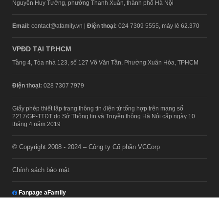
Nguyễn Huy Tưởng, phường Thanh Xuân, thành phố Hà Nội
Email:
contact@afamily.vn |
Điện thoại:
024 7309 5555, máy lẻ 62.370
VPĐD TẠI TP.HCM
Tầng 4, Tòa nhà 123, số 127 Võ Văn Tần, Phường Xuân Hòa, TPHCM
Điện thoại:
028 7307 7979
Giấy phép thiết lập trang thông tin điện tử tổng hợp trên mạng số
2217/GP-TTĐT do Sở Thông tin và Truyền thông Hà Nội cấp ngày 10
tháng 4 năm 2019
© Copyright 2008 - 2024 – Công ty Cổ phần VCCorp
Chính sách bảo mật
Fanpage aFamily
Xem bản Desktop