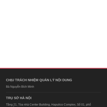
CHỊU TRÁCH NHIỆM QUẢN LÝ NỘI DUNG
Bà Nguyễn Bích Minh
TRỤ SỞ HÀ NỘI
Tầng 21, Tòa nhà Center Building, Hapulico Complex, Số 01, phố