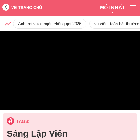
MỚI NHẤT
VỀ TRANG CHỦ
Anh trai vượt ngàn chông gai 2026
vụ điểm toán bất thường
TAGS:
Sáng Lập Viên