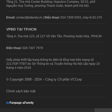
Tầng 21, Tòa nhà Center Building, Hapulico Complex, Số 01, phố
Nguyễn Huy Tưởng, phường Thanh Xuân, thành phố Hà Nội
Email:
contact@afamily.vn |
Điện thoại:
024 7309 5555, máy lẻ 62.370
VPĐD TẠI TP.HCM
Tầng 4, Tòa nhà 123, số 127 Võ Văn Tần, Phường Xuân Hòa, TPHCM
Điện thoại:
028 7307 7979
Giấy phép thiết lập trang thông tin điện tử tổng hợp trên mạng số
2217/GP-TTĐT do Sở Thông tin và Truyền thông Hà Nội cấp ngày 10
tháng 4 năm 2019
© Copyright 2008 - 2024 – Công ty Cổ phần VCCorp
Chính sách bảo mật
Fanpage aFamily