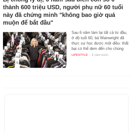
thành 600 triệu USD, người phụ nữ 60 tuổi
này đã chứng minh "không bao giờ quá
muộn để bắt đầu"
Sau 6 năm làm lại tất cả từ đầu,
ở độ tuổi 60, bà Wainwright đã
thực sự học được một điều: thất
bại có thể đem đến cho chúng
ta…
LIFESTYLE
-
9 năm trước