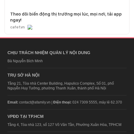
Theo dõi biến động thị trường mọi lúc, mọi nơi, tải app
ngay!
cafef.vn
CHỊU TRÁCH NHIỆM QUẢN LÝ NỘI DUNG
Bà Nguyễn Bích Minh
TRỤ SỞ HÀ NỘI
Tầng 21, Tòa nhà Center Building, Hapulico Complex, Số 01, phố
Nguyễn Huy Tưởng, phường Thanh Xuân, thành phố Hà Nội
Email:
contact@afamily.vn |
Điện thoại:
024 7309 5555, máy lẻ 62.370
VPĐD TẠI TP.HCM
Tầng 4, Tòa nhà 123, số 127 Võ Văn Tần, Phường Xuân Hòa, TPHCM