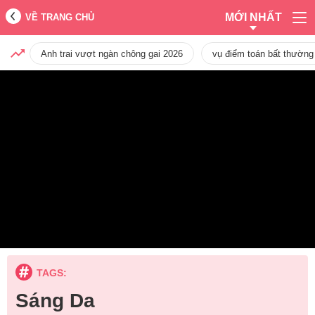
MỚI NHẤT
VỀ TRANG CHỦ
Anh trai vượt ngàn chông gai 2026
vụ điểm toán bất thường
TAGS:
Sáng Da