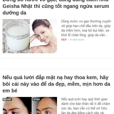
Geisha Nhật thì cũng tốt ngang ngửa serum
dưỡng da
Dùng nước vo gạo thường xuyên
sẽ giúp hạn chế dầu trên da, giúp
da mềm hơn, loại bỏ bụi bẩn, se
khít lỗ chân lông, giúp da săn…
ĐẸP
-
9 năm trước
Nếu quá lười đắp mặt nạ hay thoa kem, hãy
bôi cái này vào để da đẹp, mềm, mịn hơn da
em bé
Nếu quá lười hay quỹ thời gian
dành cho bản thân rất ít để chăm
sóc da, bạn vẫn có thể sở hữu
làn da đẹp bằng cách này nè.