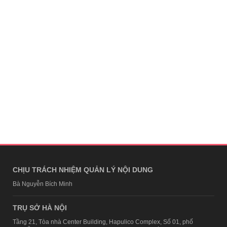
CHỊU TRÁCH NHIỆM QUẢN LÝ NỘI DUNG
Bà Nguyễn Bích Minh
TRỤ SỞ HÀ NỘI
Tầng 21, Tòa nhà Center Building, Hapulico Complex, Số 01, phố