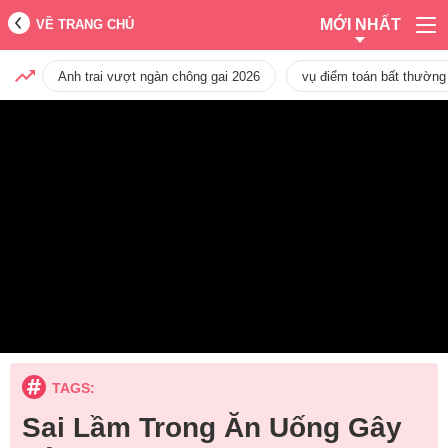
MỚI NHẤT
VỀ TRANG CHỦ
Anh trai vượt ngàn chông gai 2026
vụ điểm toán bất thường
TAGS:
Sai Lầm Trong Ăn Uống Gây