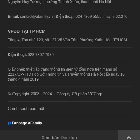
Nguyễn Huy Tưởng, phường Thanh Xuân, thành phố Hà Nội
Email:
contact@afamily.vn |
Điện thoại:
024 7309 5555, máy lẻ 62.370
VPĐD TẠI TP.HCM
Tầng 4, Tòa nhà 123, số 127 Võ Văn Tần, Phường Xuân Hòa, TPHCM
Điện thoại:
028 7307 7979
Giấy phép thiết lập trang thông tin điện tử tổng hợp trên mạng số
2217/GP-TTĐT do Sở Thông tin và Truyền thông Hà Nội cấp ngày 10
tháng 4 năm 2019
© Copyright 2008 - 2024 – Công ty Cổ phần VCCorp
Chính sách bảo mật
Fanpage aFamily
Xem bản Desktop