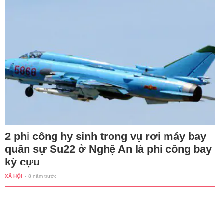
2 phi công hy sinh trong vụ rơi máy bay
quân sự Su22 ở Nghệ An là phi công bay
kỳ cựu
XÃ HỘI
-
8 năm trước