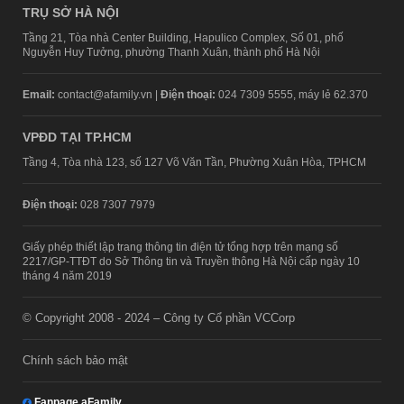
TRỤ SỞ HÀ NỘI
Tầng 21, Tòa nhà Center Building, Hapulico Complex, Số 01, phố
Nguyễn Huy Tưởng, phường Thanh Xuân, thành phố Hà Nội
Email:
contact@afamily.vn |
Điện thoại:
024 7309 5555, máy lẻ 62.370
VPĐD TẠI TP.HCM
Tầng 4, Tòa nhà 123, số 127 Võ Văn Tần, Phường Xuân Hòa, TPHCM
Điện thoại:
028 7307 7979
Giấy phép thiết lập trang thông tin điện tử tổng hợp trên mạng số
2217/GP-TTĐT do Sở Thông tin và Truyền thông Hà Nội cấp ngày 10
tháng 4 năm 2019
© Copyright 2008 - 2024 – Công ty Cổ phần VCCorp
Chính sách bảo mật
Fanpage aFamily