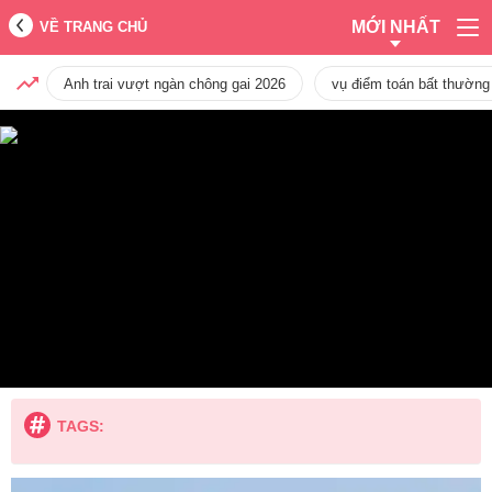
MỚI NHẤT
VỀ TRANG CHỦ
Anh trai vượt ngàn chông gai 2026
vụ điểm toán bất thường
TAGS: