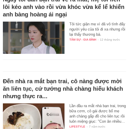
lôi kéo anh vào rồi vừa khóc vừa kể lể khiến
anh bàng hoàng ái ngại
Tôi tức giận mẹ vì đã vô tình đẩy
người yêu của tôi đi xa nhưng rồi
lại thấy thương bà.
TÂM SỰ - GIA ĐÌNH
-
12 tháng trước
Đến nhà ra mắt bạn trai, cô nàng được mời
ăn liên tục, cứ tưởng nhà chàng hiếu khách
nhưng thực ra...
Lần đầu ra mắt nhà bạn trai, trong
bữa cơm, cô gái được bố mẹ
anh chàng gắp đồ cho liên tục rồi
luôn miệng giục: "Con ăn nhiều…
LIFESTYLE
-
7 năm trước