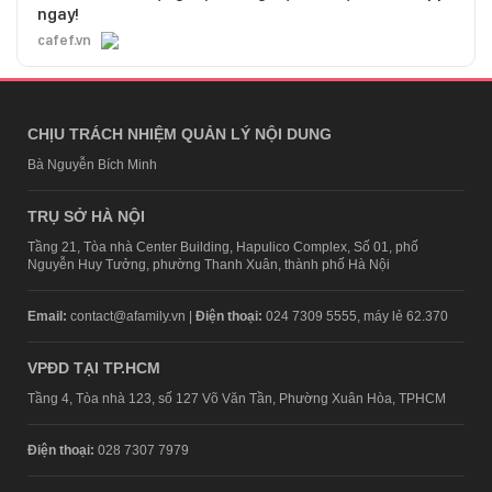
ngay!
cafef.vn
CHỊU TRÁCH NHIỆM QUẢN LÝ NỘI DUNG
Bà Nguyễn Bích Minh
TRỤ SỞ HÀ NỘI
Tầng 21, Tòa nhà Center Building, Hapulico Complex, Số 01, phố
Nguyễn Huy Tưởng, phường Thanh Xuân, thành phố Hà Nội
Email:
contact@afamily.vn |
Điện thoại:
024 7309 5555, máy lẻ 62.370
VPĐD TẠI TP.HCM
Tầng 4, Tòa nhà 123, số 127 Võ Văn Tần, Phường Xuân Hòa, TPHCM
Điện thoại:
028 7307 7979