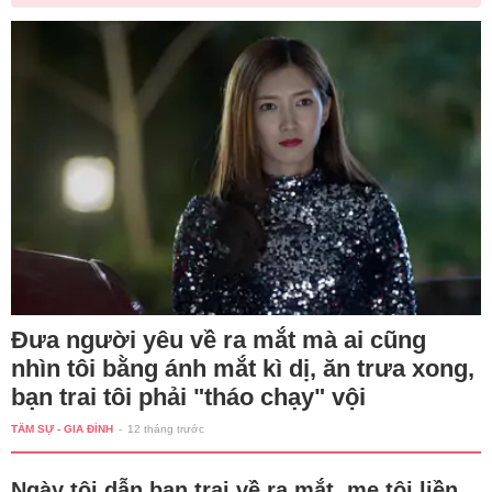
Đưa người yêu về ra mắt mà ai cũng
nhìn tôi bằng ánh mắt kì dị, ăn trưa xong,
bạn trai tôi phải "tháo chạy" vội
TÂM SỰ - GIA ĐÌNH
-
12 tháng trước
Ngày tôi dẫn bạn trai về ra mắt, mẹ tôi liền