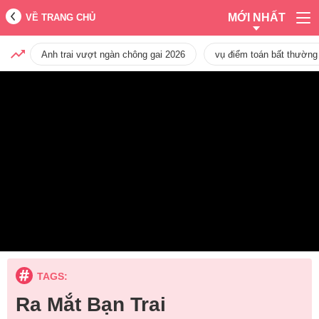
MỚI NHẤT
VỀ TRANG CHỦ
Anh trai vượt ngàn chông gai 2026
vụ điểm toán bất thường
TAGS:
Ra Mắt Bạn Trai