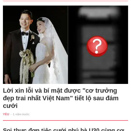
Lời xin lỗi và bí mật được "cơ trưởng
đẹp trai nhất Việt Nam" tiết lộ sau đám
cưới
YÊU
-
1 năm trước
Soi thực đơn tiệc cưới phú bà U30 cùng cơ