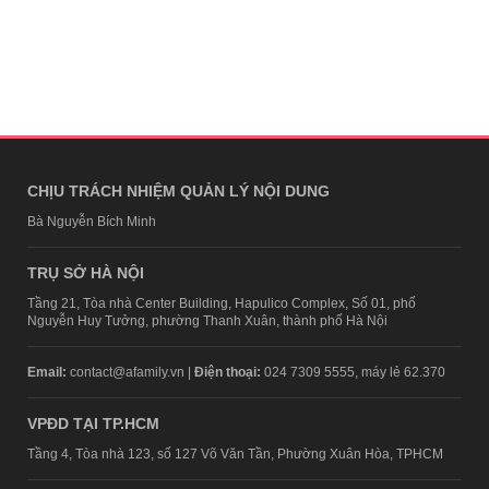
CHỊU TRÁCH NHIỆM QUẢN LÝ NỘI DUNG
Bà Nguyễn Bích Minh
TRỤ SỞ HÀ NỘI
Tầng 21, Tòa nhà Center Building, Hapulico Complex, Số 01, phố
Nguyễn Huy Tưởng, phường Thanh Xuân, thành phố Hà Nội
Email:
contact@afamily.vn |
Điện thoại:
024 7309 5555, máy lẻ 62.370
VPĐD TẠI TP.HCM
Tầng 4, Tòa nhà 123, số 127 Võ Văn Tần, Phường Xuân Hòa, TPHCM