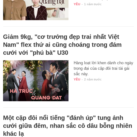
YÊU
-
1 năm trước
Giảm 9kg, "cơ trưởng đẹp trai nhất Việt
Nam" flex thứ ai cũng choáng trong đám
cưới với "phú bà" U30
Hàng loạt lời khen dành cho ngày
trọng đại của cặp đôi trai tài gái
sắc này.
YÊU
-
2 năm trước
Một cặp đôi nổi tiếng "đánh úp" tung ảnh
cưới giữa đêm, nhan sắc cô dâu bỗng nhiên
khác lạ