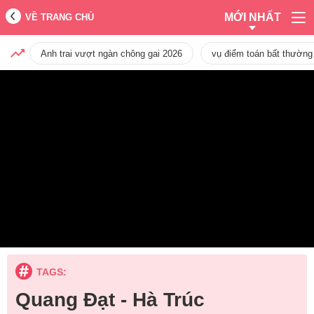
MỚI NHẤT
VỀ TRANG CHỦ
Anh trai vượt ngàn chông gai 2026
vụ điểm toán bất thường
TAGS:
Quang Đạt - Hà Trúc