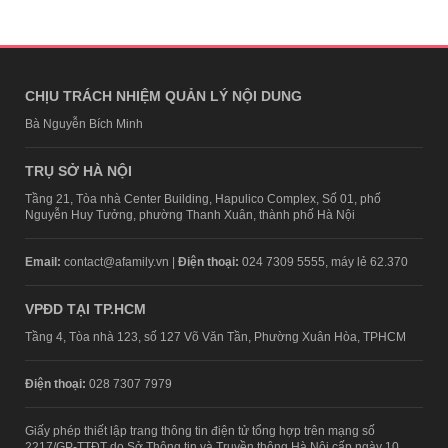
CHỊU TRÁCH NHIỆM QUẢN LÝ NỘI DUNG
Bà Nguyễn Bích Minh
TRỤ SỞ HÀ NỘI
Tầng 21, Tòa nhà Center Building, Hapulico Complex, Số 01, phố
Nguyễn Huy Tưởng, phường Thanh Xuân, thành phố Hà Nội
Email:
contact@afamily.vn |
Điện thoại:
024 7309 5555, máy lẻ 62.370
VPĐD TẠI TP.HCM
Tầng 4, Tòa nhà 123, số 127 Võ Văn Tần, Phường Xuân Hòa, TPHCM
Điện thoại:
028 7307 7979
Giấy phép thiết lập trang thông tin điện tử tổng hợp trên mạng số
2217/GP-TTĐT do Sở Thông tin và Truyền thông Hà Nội cấp ngày 10