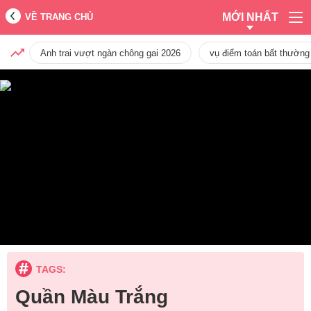
MỚI NHẤT
VỀ TRANG CHỦ
Anh trai vượt ngàn chông gai 2026
vụ điểm toán bất thường
TAGS:
Quần Màu Trắng