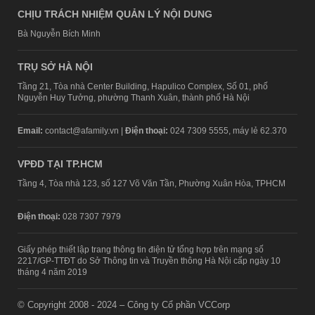
CHỊU TRÁCH NHIỆM QUẢN LÝ NỘI DUNG
Bà Nguyễn Bích Minh
TRỤ SỞ HÀ NỘI
Tầng 21, Tòa nhà Center Building, Hapulico Complex, Số 01, phố
Nguyễn Huy Tưởng, phường Thanh Xuân, thành phố Hà Nội
Email:
contact@afamily.vn |
Điện thoại:
024 7309 5555, máy lẻ 62.370
VPĐD TẠI TP.HCM
Tầng 4, Tòa nhà 123, số 127 Võ Văn Tần, Phường Xuân Hòa, TPHCM
Điện thoại:
028 7307 7979
Giấy phép thiết lập trang thông tin điện tử tổng hợp trên mạng số
2217/GP-TTĐT do Sở Thông tin và Truyền thông Hà Nội cấp ngày 10
tháng 4 năm 2019
© Copyright 2008 - 2024 – Công ty Cổ phần VCCorp