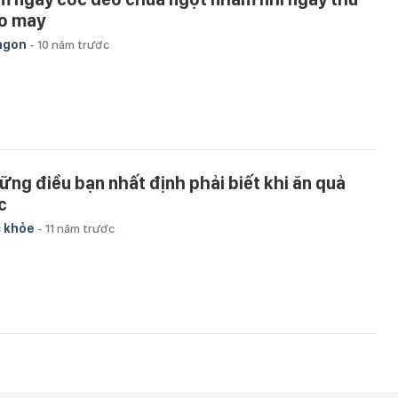
o may
ngon
-
10 năm trước
ững điều bạn nhất định phải biết khi ăn quả
c
 khỏe
-
11 năm trước