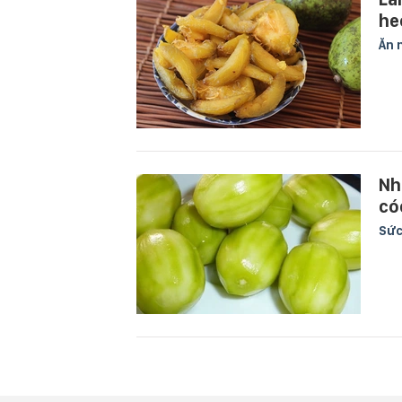
he
Ăn 
Nh
có
Sức