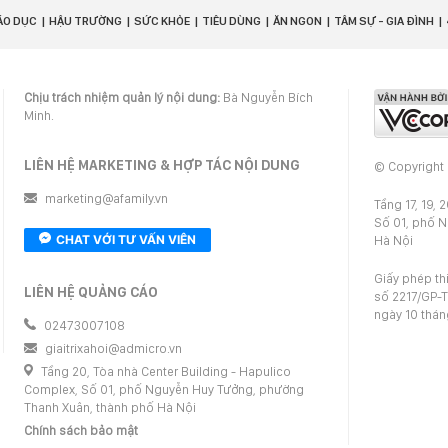
ÁO DỤC
HẬU TRƯỜNG
SỨC KHỎE
TIÊU DÙNG
ĂN NGON
TÂM SỰ - GIA ĐÌNH
Chịu trách nhiệm quản lý nội dung:
Bà Nguyễn Bích
Minh.
LIÊN HỆ MARKETING & HỢP TÁC NỘI DUNG
© Copyright
marketing@afamily.vn
Tầng 17, 19, 
Số 01, phố 
CHAT VỚI TƯ VẤN VIÊN
Hà Nội
Giấy phép th
LIÊN HỆ QUẢNG CÁO
số 2217/GP-T
ngày 10 thá
02473007108
giaitrixahoi@admicro.vn
Tầng 20, Tòa nhà Center Building - Hapulico
Complex, Số 01, phố Nguyễn Huy Tưởng, phường
Thanh Xuân, thành phố Hà Nội
Chính sách bảo mật