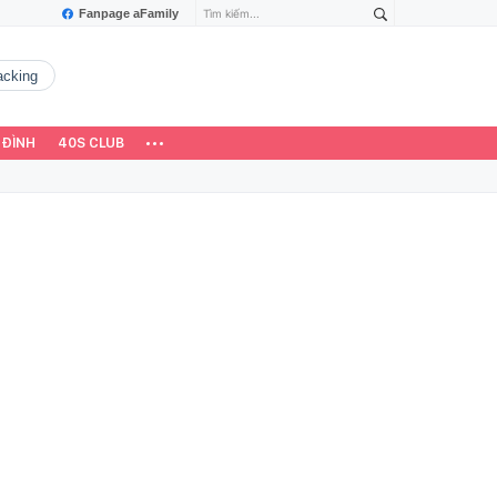
Fanpage aFamily
hacking
 ĐÌNH
40S CLUB