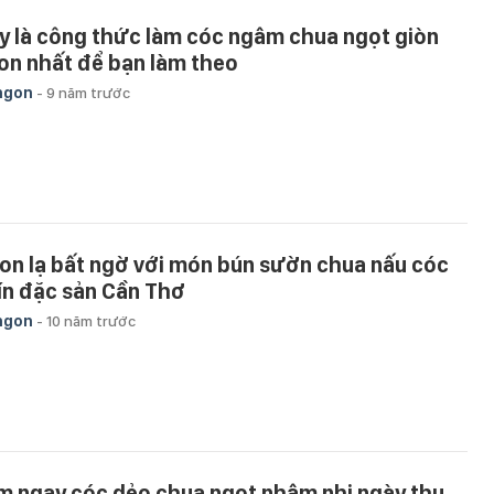
y là công thức làm cóc ngâm chua ngọt giòn
on nhất để bạn làm theo
ngon
-
9 năm trước
on lạ bất ngờ với món bún sườn chua nấu cóc
ín đặc sản Cần Thơ
ngon
-
10 năm trước
m ngay cóc dẻo chua ngọt nhâm nhi ngày thu