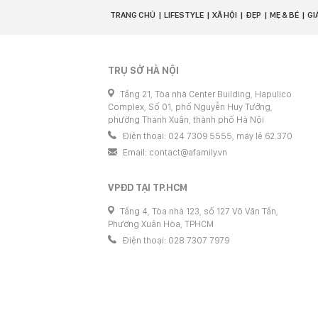
TRANG CHỦ
LIFESTYLE
XÃ HỘI
ĐẸP
MẸ & BÉ
GI
TRỤ SỞ HÀ NỘI
Tầng 21, Tòa nhà Center Building, Hapulico
Complex, Số 01, phố Nguyễn Huy Tưởng,
phường Thanh Xuân, thành phố Hà Nội
Điện thoại: 024 7309 5555, máy lẻ 62.370
Email:
contact@afamily.vn
VPĐD TẠI TP.HCM
Tầng 4, Tòa nhà 123, số 127 Võ Văn Tần,
Phường Xuân Hòa, TPHCM
Điện thoại: 028 7307 7979