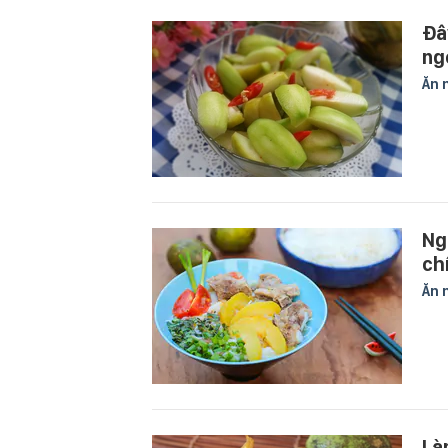
Đâ
ng
Ăn 
Ng
ch
Ăn 
Là