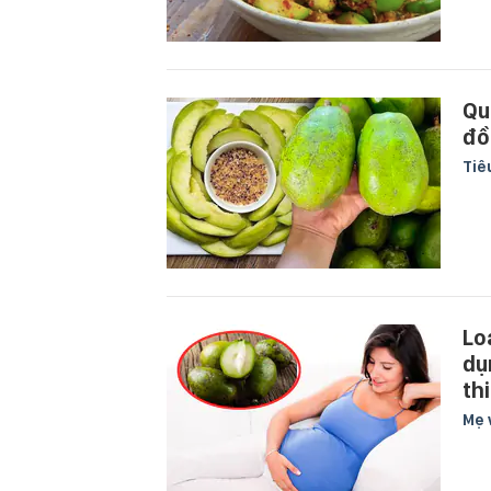
Qu
đồ
Tiê
Lo
dụ
th
Mẹ 