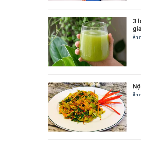
3 
gi
Ăn 
Nộ
Ăn 