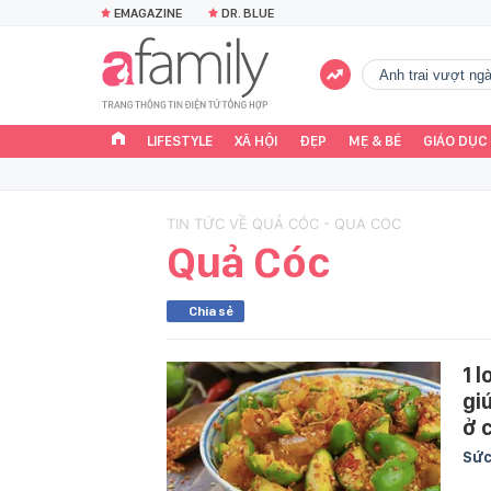
EMAGAZINE
DR. BLUE
Anh trai vượt n
LIFESTYLE
XÃ HỘI
ĐẸP
MẸ & BÉ
GIÁO DỤC
TIN TỨC VỀ QUẢ CÓC - QUA COC
Quả Cóc
Chia sẻ
1 
gi
ở 
Sức