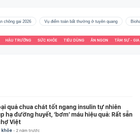
gàn chông gai 2026
vụ điểm toán bất thường ở tuyên quang
Bio
HẬU TRƯỜNG
SỨC KHỎE
TIÊU DÙNG
ĂN NGON
TÂM SỰ - GIA
loại quả chua chát tốt ngang insulin tự nhiên
úp hạ đường huyết, ‘bơm’ máu hiệu quả: Rất sẵn
chợ Việt
 khỏe
-
2 năm trước