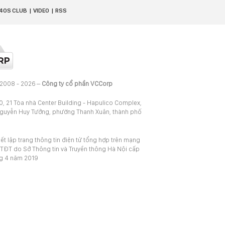
40S CLUB
VIDEO
RSS
 2008 - 2026 –
Công ty cổ phần VCCorp
20, 21 Tòa nhà Center Building - Hapulico Complex,
Nguyễn Huy Tưởng, phường Thanh Xuân, thành phố
iết lập trang thông tin điện tử tổng hợp trên mạng
TĐT do Sở Thông tin và Truyền thông Hà Nội cấp
ng 4 năm 2019