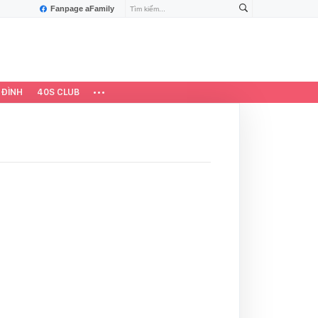
Fanpage aFamily
 ĐÌNH
40S CLUB