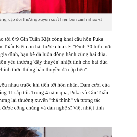
ơng, cặp đôi thường xuyên xuất hiện bên cạnh nhau và
vào tối 6/9 Gin Tuấn Kiệt công khai cầu hôn Puka
in Tuấn Kiệt còn hài hước chia sẻ:
"Định 30 tuổi mới
 gia đình, bạn bè đã luôn đồng hành cùng hai đứa.
uôn yêu thương 'đẩy thuyền' nhiệt tình cho hai đứa
 chính thức thông báo thuyền đã cập bến".
 yêu nhau trước khi tiến tới hôn nhân. Đám cưới của
háng 11 sắp tới. Trong 4 năm qua, Puka và Gin Tuấn
ưng lại thường xuyên "thả thính" và tương tác
i được công chúng và dàn nghệ sĩ Việt nhiệt tình