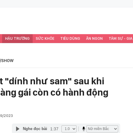
HẬU TRƯỜNG
SỨC KHỎE
TIÊU DÙNG
ĂN NGON
TÂM SỰ - GIA
/SHOW
t "dính như sam" sau khi
đàng gái còn có hành động
09/2023
1:37
Nghe đọc bài