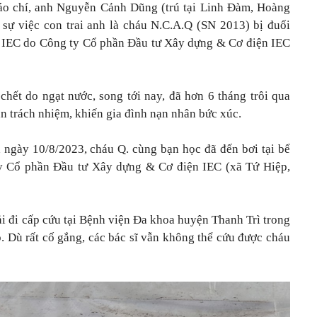
báo chí, anh Nguyễn Cảnh Dũng (trú tại Linh Đàm, Hoàng
 sự việc con trai anh là cháu N.C.A.Q (SN 2013) bị đuối
u IEC do Công ty Cổ phần Đầu tư Xây dựng & Cơ điện IEC
hết do ngạt nước, song tới nay, đã hơn 6 tháng trôi qua
n trách nhiệm, khiến gia đình nạn nhân bức xúc.
ngày 10/8/2023, cháu Q. cùng bạn học đã đến bơi tại bể
y Cổ phần Đầu tư Xây dựng & Cơ điện IEC (xã Tứ Hiệp,
ải đi cấp cứu tại Bệnh viện Đa khoa huyện Thanh Trì trong
p. Dù rất cố gắng, các bác sĩ vẫn không thể cứu được cháu