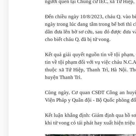
người quen tại Chung cư IEC, xã Tứ Hiệp,
Đến chiều ngày 10/8/2023, cháu Q. vào b
ngày trong lúc đang tắm trong bể bơi thì 
dân đưa lên bờ sơ cứu, sau đó được đưa v
cho biết cháu Q. đã bị tử vong.
Kết quả giải quyết nguồn tin về tội phạm
tin về tội phạm đối với vụ việc cháu N.C.
thuộc xã Tứ Hiệp, Thanh Trì, Hà Nội. T
huyện Thanh Trì.
Cùng ngày, Cơ quan CSĐT Công an huyện 
Viện Pháp y Quân đội - Bộ Quốc phòng đối
Kết luận khẳng định: Giám định qua hồ sơ
khi tử vong có tái phát hay xuất hiện triệu