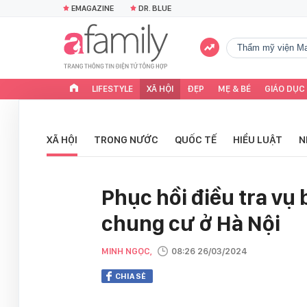
EMAGAZINE
DR. BLUE
Thẩm mỹ viện Ma
LIFESTYLE
XÃ HỘI
ĐẸP
MẸ & BÉ
GIÁO DỤC
XÃ HỘI
TRONG NƯỚC
QUỐC TẾ
HIỂU LUẬT
N
Phục hồi điều tra vụ b
chung cư ở Hà Nội
MINH NGỌC,
08:26 26/03/2024
CHIA SẺ