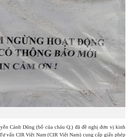
uyễn Cảnh Dũng (bố của cháu Q.) đã đề nghị đơn vị kinh
 Tư vấn CIR Việt Nam (CIR Việt Nam) cung cấp giấy phép