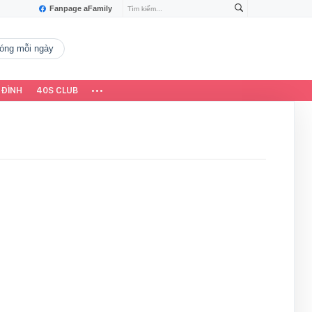
Fanpage aFamily
 nóng mỗi ngày
 ĐÌNH
40S CLUB