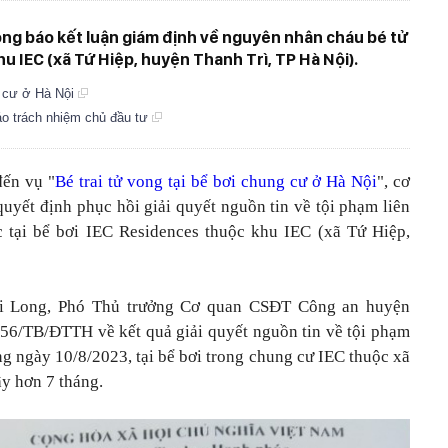
hông báo kết luận giám định về nguyên nhân cháu bé tử
u IEC (xã Tứ Hiệp, huyện Thanh Trì, TP Hà Nội).
g cư ở Hà Nội
cáo trách nhiệm chủ đầu tư
đến vụ "
Bé trai tử vong tại bể bơi chung cư ở Hà Nội
", cơ
yết định phục hồi giải quyết nguồn tin về tội phạm liên
c tại bể bơi IEC Residences thuộc khu IEC (xã Tứ Hiệp,
i Long, Phó Thủ trưởng Cơ quan CSĐT Công an huyện
556/TB/ĐTTH về kết quả giải quyết nguồn tin về tội phạm
ng ngày 10/8/2023, tại bể bơi trong chung cư IEC thuộc xã
ây hơn 7 tháng.