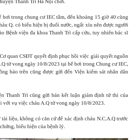
 huyện Thanh Trì Hà Nội chơi.
ể bơi trong chung cư IEC tắm, đến khoảng 15 giờ 40 cùng
cháu Q. có biểu hiện bị đuối nước, ngất xỉu nên được người
ào Bệnh viện đa khoa Thanh Trì cấp cứu, tuy nhiên bác sĩ
, Cơ quan CSĐT quyết định phục hồi việc giải quyết nguồn
A.Q tử vong ngày 10/8/2023 tại bể bơi trong Chung cư IEC,
hông báo trên cũng được gửi đến Viện kiểm sát nhân dân
Thanh Trì cũng gửi bản kết luận giám định tử thi của
 với vụ việc cháu A.Q tử vong ngày 10/8/2023.
 tài liệu, không có căn cứ để xác định cháu N.C.A.Q trước
 chứng, biểu hiện của bệnh lý.