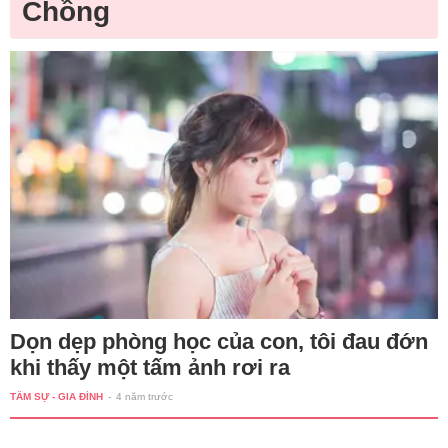
Chồng
Dọn dẹp phòng học của con, tôi đau đớn
khi thấy một tấm ảnh rơi ra
TÂM SỰ - GIA ĐÌNH
-
4 năm trước