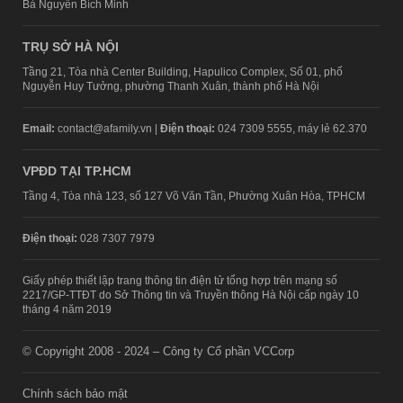
Bà Nguyễn Bích Minh
TRỤ SỞ HÀ NỘI
Tầng 21, Tòa nhà Center Building, Hapulico Complex, Số 01, phố
Nguyễn Huy Tưởng, phường Thanh Xuân, thành phố Hà Nội
Email:
contact@afamily.vn |
Điện thoại:
024 7309 5555, máy lẻ 62.370
VPĐD TẠI TP.HCM
Tầng 4, Tòa nhà 123, số 127 Võ Văn Tần, Phường Xuân Hòa, TPHCM
Điện thoại:
028 7307 7979
Giấy phép thiết lập trang thông tin điện tử tổng hợp trên mạng số
2217/GP-TTĐT do Sở Thông tin và Truyền thông Hà Nội cấp ngày 10
tháng 4 năm 2019
© Copyright 2008 - 2024 – Công ty Cổ phần VCCorp
Chính sách bảo mật