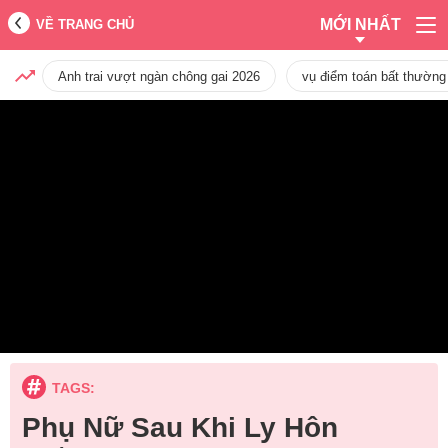
MỚI NHẤT
VỀ TRANG CHỦ
Anh trai vượt ngàn chông gai 2026
vụ điểm toán bất thường
TAGS:
Phụ Nữ Sau Khi Ly Hôn