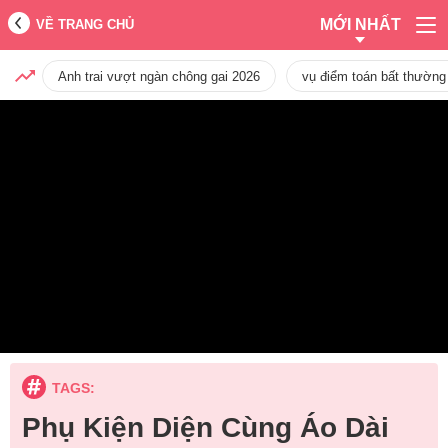
MỚI NHẤT
VỀ TRANG CHỦ
Anh trai vượt ngàn chông gai 2026
vụ điểm toán bất thường
TAGS:
Phụ Kiện Diện Cùng Áo Dài