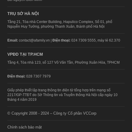
TRỤ SỞ HÀ NỘI
Tầng 21, Tòa nhà Center Building, Hapulico Complex, Số 01, phố
Nguyễn Huy Tưởng, phường Thanh Xuân, thành phố Hà Nội
Email:
contact@afamily.vn |
Điện thoại:
024 7309 5555, máy lẻ 62.370
VPĐD TẠI TP.HCM
Tầng 4, Tòa nhà 123, số 127 Võ Văn Tần, Phường Xuân Hòa, TPHCM
Điện thoại:
028 7307 7979
Giấy phép thiết lập trang thông tin điện tử tổng hợp trên mạng số
2217/GP-TTĐT do Sở Thông tin và Truyền thông Hà Nội cấp ngày 10
tháng 4 năm 2019
© Copyright 2008 - 2024 – Công ty Cổ phần VCCorp
Chính sách bảo mật