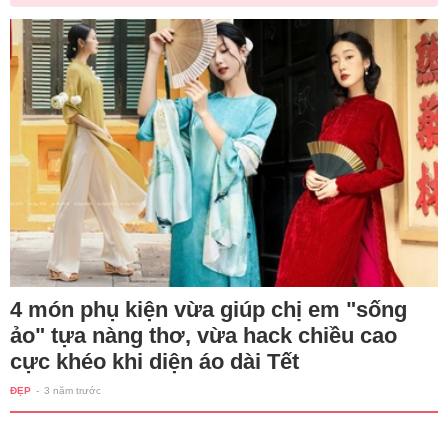
4 món phụ kiện vừa giúp chị em "sống
ảo" tựa nàng thơ, vừa hack chiều cao
cực khéo khi diện áo dài Tết
ĐẸP
-
3 năm trước