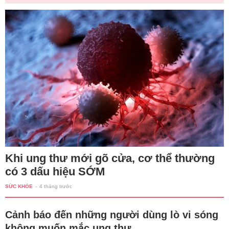
Khi ung thư mới gõ cửa, cơ thể thường
có 3 dấu hiệu SỚM
SỨC KHỎE
-
4 tháng trước
Cảnh báo đến những người dùng lò vi sóng
không muốn mắc ung thư