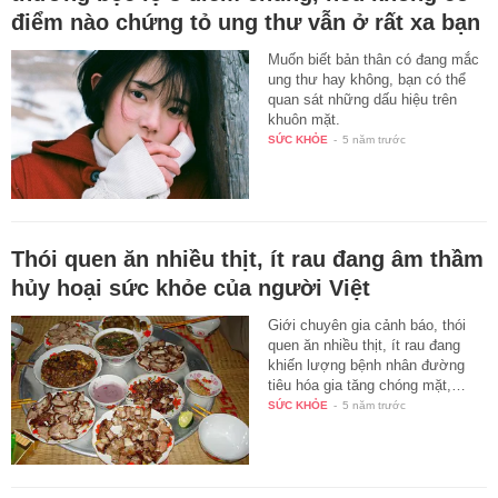
điểm nào chứng tỏ ung thư vẫn ở rất xa bạn
Muốn biết bản thân có đang mắc
ung thư hay không, bạn có thể
quan sát những dấu hiệu trên
khuôn mặt.
SỨC KHỎE
-
5 năm trước
Thói quen ăn nhiều thịt, ít rau đang âm thầm
hủy hoại sức khỏe của người Việt
Giới chuyên gia cảnh báo, thói
quen ăn nhiều thịt, ít rau đang
khiến lượng bệnh nhân đường
tiêu hóa gia tăng chóng mặt,…
SỨC KHỎE
-
5 năm trước