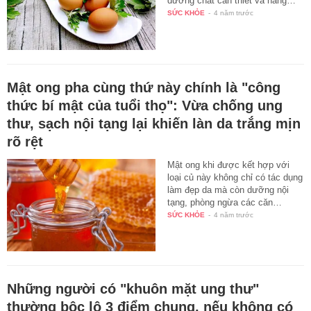
dưỡng chất cần thiết và nâng…
SỨC KHỎE
-
4 năm trước
Mật ong pha cùng thứ này chính là "công
thức bí mật của tuổi thọ": Vừa chống ung
thư, sạch nội tạng lại khiến làn da trắng mịn
rõ rệt
Mật ong khi được kết hợp với
loại củ này không chỉ có tác dụng
làm đẹp da mà còn dưỡng nội
tạng, phòng ngừa các căn…
SỨC KHỎE
-
4 năm trước
Những người có "khuôn mặt ung thư"
thường bộc lộ 3 điểm chung, nếu không có