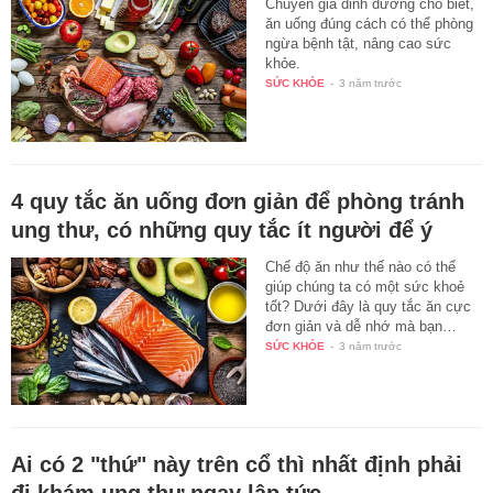
Chuyên gia dinh dưỡng cho biết,
ăn uống đúng cách có thể phòng
ngừa bệnh tật, nâng cao sức
khỏe.
SỨC KHỎE
-
3 năm trước
4 quy tắc ăn uống đơn giản để phòng tránh
ung thư, có những quy tắc ít người để ý
Chế độ ăn như thế nào có thể
giúp chúng ta có một sức khoẻ
tốt? Dưới đây là quy tắc ăn cực
đơn giản và dễ nhớ mà bạn…
SỨC KHỎE
-
3 năm trước
Ai có 2 "thứ" này trên cổ thì nhất định phải
đi khám ung thư ngay lập tức