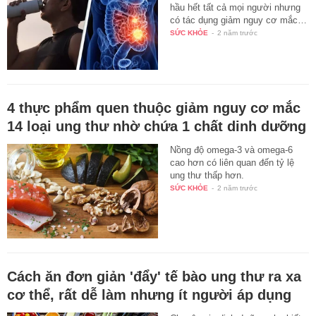
hầu hết tất cả mọi người nhưng
có tác dụng giảm nguy cơ mắc…
SỨC KHỎE
-
2 năm trước
4 thực phẩm quen thuộc giảm nguy cơ mắc
14 loại ung thư nhờ chứa 1 chất dinh dưỡng
Nồng độ omega-3 và omega-6
cao hơn có liên quan đến tỷ lệ
ung thư thấp hơn.
SỨC KHỎE
-
2 năm trước
Cách ăn đơn giản 'đẩy' tế bào ung thư ra xa
cơ thể, rất dễ làm nhưng ít người áp dụng