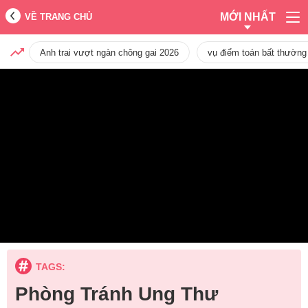
MỚI NHẤT
VỀ TRANG CHỦ
Anh trai vượt ngàn chông gai 2026
vụ điểm toán bất thường
TAGS:
Phòng Tránh Ung Thư