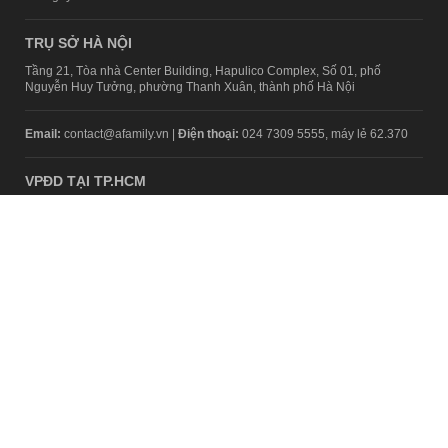
TRỤ SỞ HÀ NỘI
Tầng 21, Tòa nhà Center Building, Hapulico Complex, Số 01, phố
Nguyễn Huy Tưởng, phường Thanh Xuân, thành phố Hà Nội
Email:
contact@afamily.vn |
Điện thoại:
024 7309 5555, máy lẻ 62.370
VPĐD TẠI TP.HCM
Tầng 4, Tòa nhà 123, số 127 Võ Văn Tần, Phường Xuân Hòa, TPHCM
Điện thoại:
028 7307 7979
Giấy phép thiết lập trang thông tin điện tử tổng hợp trên mạng số
2217/GP-TTĐT do Sở Thông tin và Truyền thông Hà Nội cấp ngày 10
tháng 4 năm 2019
© Copyright 2008 - 2024 – Công ty Cổ phần VCCorp
Chính sách bảo mật