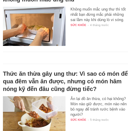
Không muốn mắc ung thư thì tốt
nhất bạn đừng mắc phải những
sai lầm này khi dùng lò vi sóng.
SỨC KHỎE
-
4 tháng trước
Thức ăn thừa gây ung thư: Vì sao có món để
qua đêm vẫn ăn được, nhưng có món hâm
nóng kỹ đến đâu cũng đừng tiếc?
Ăn lại đồ ăn thừa, có hại không?
Món nào giữ được, món nào nên
bỏ ngay để tránh rước bệnh vào
người?
SỨC KHỎE
-
5 tháng trước