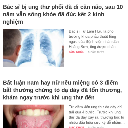
Bác sĩ bị ung thư phổi đã di căn não, sau 10
năm vẫn sống khỏe đã đúc kết 2 kinh
nghiệm
Bác sĩ Từ Lâm Hữu là phó
trưởng khoa phẫu thuật lồng
ngực của Bệnh viện nhân dân
Hoàng Sơn, ông được chẩn…
SỨC KHỎE
-
5 năm trước
Bất luận nam hay nữ nếu miệng có 3 điểm
bất thường chứng tỏ dạ dày đã tổn thương,
khám ngay trước khi ung thư đến
Từ viêm đến ung thư dạ dày chỉ
trải qua 4 bước. Trước khi ung
thư dạ dày xảy ra, thường bộc lộ
nhiều dấu hiệu cực kỳ dễ nhầm…
SỨC KHỎE
-
6 năm trước