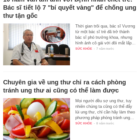
Bác sĩ tiết lộ 7 "bí quyết vàng" để chống ung
thư tận gốc
Thời gian trôi qua, bác sĩ Vương
từ một bác sĩ trẻ đã trở thành
bác sĩ phó trưởng khoa, nhưng
hình ảnh cô gái với đôi mắt lấp…
SỨC KHỎE
-
7 năm trước
Chuyên gia về ung thư chỉ ra cách phòng
tránh ung thư ai cũng có thể làm được
Mọi người đều sợ ung thư, tuy
nhiên chúng ta cũng có thể đẩy
lùi ung thư, chỉ cần hãy làm theo
phương pháp phòng tránh ung…
SỨC KHỎE
-
8 năm trước