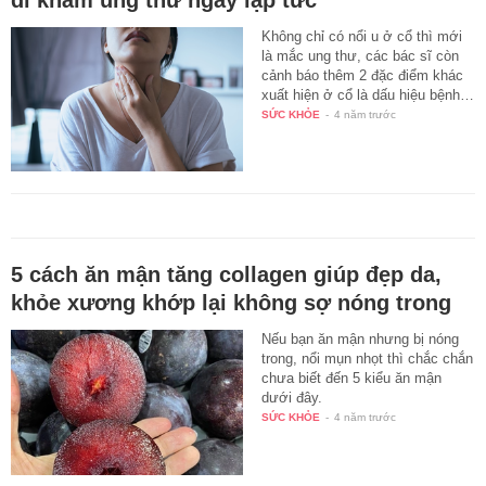
Không chỉ có nổi u ở cổ thì mới
là mắc ung thư, các bác sĩ còn
cảnh báo thêm 2 đặc điểm khác
xuất hiện ở cổ là dấu hiệu bệnh…
SỨC KHỎE
-
4 năm trước
5 cách ăn mận tăng collagen giúp đẹp da,
khỏe xương khớp lại không sợ nóng trong
Nếu bạn ăn mận nhưng bị nóng
trong, nổi mụn nhọt thì chắc chắn
chưa biết đến 5 kiểu ăn mận
dưới đây.
SỨC KHỎE
-
4 năm trước