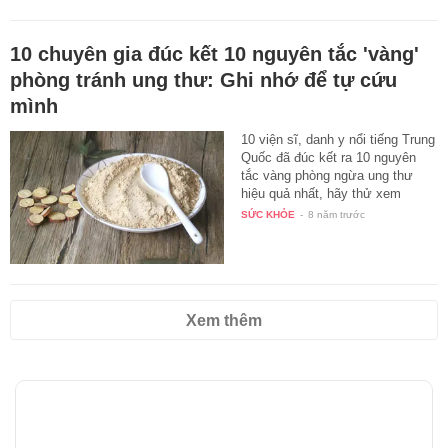
10 chuyên gia đúc kết 10 nguyên tắc 'vàng'
phòng tránh ung thư: Ghi nhớ để tự cứu
mình
10 viện sĩ, danh y nổi tiếng Trung
Quốc đã đúc kết ra 10 nguyên
tắc vàng phòng ngừa ung thư
hiệu quả nhất, hãy thử xem
bạn…
SỨC KHỎE
-
8 năm trước
Xem thêm