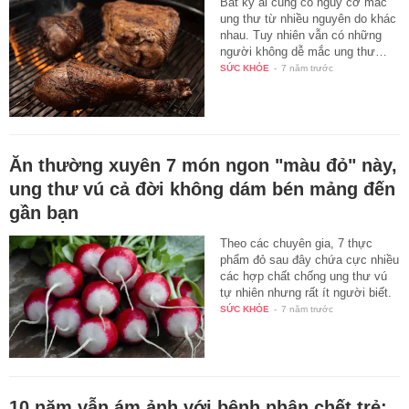
Bất kỳ ai cũng có nguy cơ mắc
ung thư từ nhiều nguyên do khác
nhau. Tuy nhiên vẫn có những
người không dễ mắc ung thư…
SỨC KHỎE
-
7 năm trước
Ăn thường xuyên 7 món ngon "màu đỏ" này,
ung thư vú cả đời không dám bén mảng đến
gần bạn
Theo các chuyên gia, 7 thực
phẩm đỏ sau đây chứa cực nhiều
các hợp chất chống ung thư vú
tự nhiên nhưng rất ít người biết.
SỨC KHỎE
-
7 năm trước
10 năm vẫn ám ảnh với bệnh nhân chết trẻ: