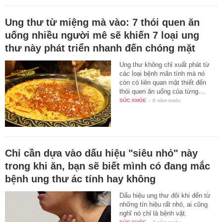
Ung thư từ miệng mà vào: 7 thói quen ăn
uống nhiều người mê sẽ khiến 7 loại ung
thư này phát triển nhanh đến chóng mặt
Ung thư không chỉ xuất phát từ
các loại bệnh mãn tính mà nó
còn có liên quan mật thiết đến
thói quen ăn uống của từng…
SỨC KHỎE
-
6 năm trước
Chỉ cần dựa vào dấu hiệu "siêu nhỏ" này
trong khi ăn, bạn sẽ biết mình có đang mắc
bệnh ung thư ác tính hay không
Dấu hiệu ung thư đôi khi đến từ
những tín hiệu rất nhỏ, ai cũng
nghĩ nó chỉ là bệnh vặt.