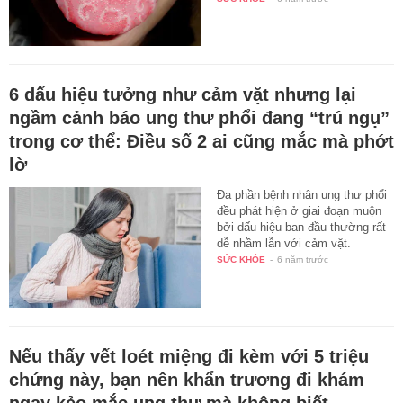
6 dấu hiệu tưởng như cảm vặt nhưng lại
ngầm cảnh báo ung thư phổi đang “trú ngụ”
trong cơ thể: Điều số 2 ai cũng mắc mà phớt
lờ
Đa phần bệnh nhân ung thư phổi
đều phát hiện ở giai đoạn muộn
bởi dấu hiệu ban đầu thường rất
dễ nhầm lẫn với cảm vặt.
SỨC KHỎE
-
6 năm trước
Nếu thấy vết loét miệng đi kèm với 5 triệu
chứng này, bạn nên khẩn trương đi khám