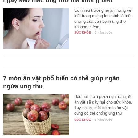
ngay kẻo mắc ung thư mà không biết
Có nhiều trường hợp, những vết
loét trong miệng lại chính là triệu
chứng của căn bệnh ung thư
khoang miệng.
SỨC KHỎE
-
6 năm trước
7 món ăn vặt phổ biến có thể giúp ngăn
ngừa ung thư
Hầu hết mọi người nghĩ rằng, đồ
ăn vặt sẽ gây hại cho sức khỏe.
Tuy nhiên, một số món ăn vặt
cũng có thể chống ung thư,
bảo…
SỨC KHỎE
-
6 năm trước