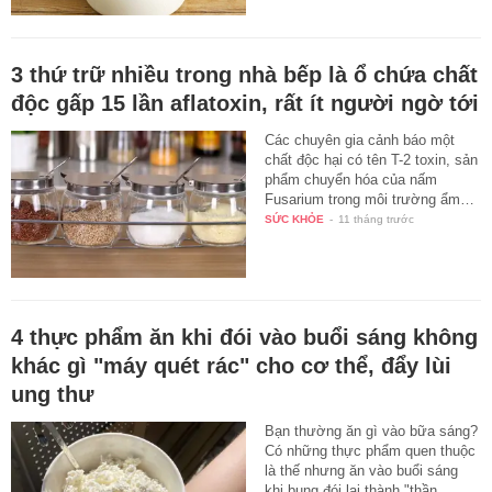
3 thứ trữ nhiều trong nhà bếp là ổ chứa chất
độc gấp 15 lần aflatoxin, rất ít người ngờ tới
Các chuyên gia cảnh báo một
chất độc hại có tên T-2 toxin, sản
phẩm chuyển hóa của nấm
Fusarium trong môi trường ẩm…
SỨC KHỎE
-
11 tháng trước
4 thực phẩm ăn khi đói vào buổi sáng không
khác gì "máy quét rác" cho cơ thể, đẩy lùi
ung thư
Bạn thường ăn gì vào bữa sáng?
Có những thực phẩm quen thuộc
là thế nhưng ăn vào buổi sáng
khi bụng đói lại thành "thần…