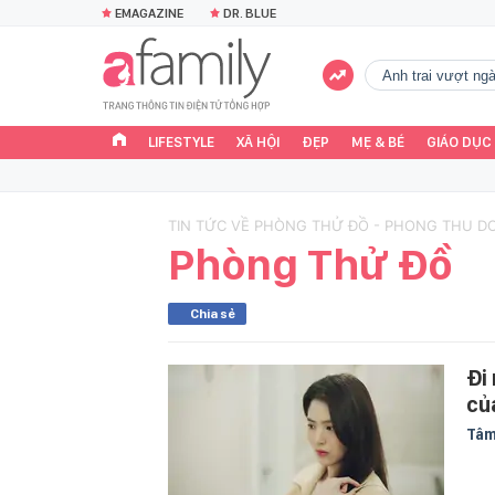
EMAGAZINE
DR. BLUE
Anh trai vượt n
LIFESTYLE
XÃ HỘI
ĐẸP
MẸ & BÉ
GIÁO DỤC
TIN TỨC VỀ PHÒNG THỬ ĐỒ - PHONG THU D
Phòng Thử Đồ
Chia sẻ
Đi
củ
Tâm