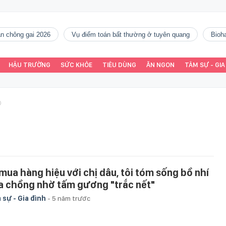
gàn chông gai 2026
vụ điểm toán bất thường ở tuyên quang
Bio
HẬU TRƯỜNG
SỨC KHỎE
TIÊU DÙNG
ĂN NGON
TÂM SỰ - GIA
O
 mua hàng hiệu với chị dâu, tôi tóm sống bồ nhí
a chồng nhờ tấm gương "trắc nết"
 sự - Gia đình
-
5 năm trước