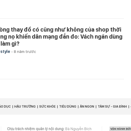
òng thay đồ có cũng như không của shop thời
ang nọ khiến dân mạng đắn đo: Vách ngăn dùng
 làm gì?
estyle
-
8 năm trước
ÁO DỤC
HẬU TRƯỜNG
SỨC KHỎE
TIÊU DÙNG
ĂN NGON
TÂM SỰ - GIA ĐÌNH
Chịu trách nhiệm quản lý nội dung:
Bà Nguyễn Bích