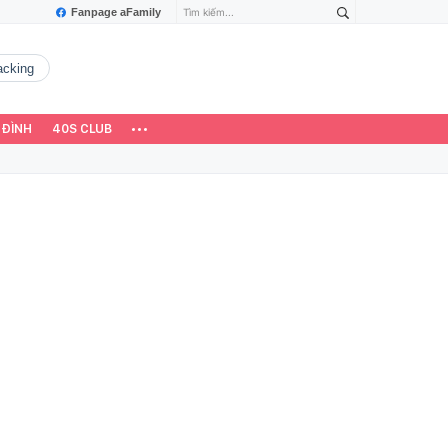
Fanpage aFamily
hacking
 ĐÌNH
40S CLUB