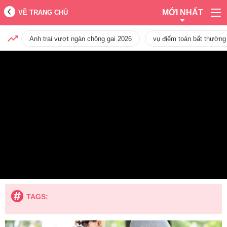
MỚI NHẤT
VỀ TRANG CHỦ
Anh trai vượt ngàn chông gai 2026
vụ điểm toán bất thường
TAGS: