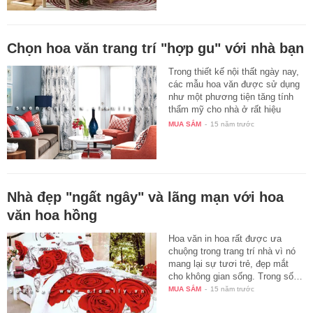
Chọn hoa văn trang trí "hợp gu" với nhà bạn
Trong thiết kế nội thất ngày nay,
các mẫu hoa văn được sử dụng
như một phương tiện tăng tính
thẩm mỹ cho nhà ở rất hiệu
quả…
MUA SẮM
-
15 năm trước
Nhà đẹp "ngất ngây" và lãng mạn với hoa
văn hoa hồng
Hoa văn in hoa rất được ưa
chuộng trong trang trí nhà vì nó
mang lại sự tươi trẻ, đẹp mắt
cho không gian sống. Trong số…
MUA SẮM
-
15 năm trước