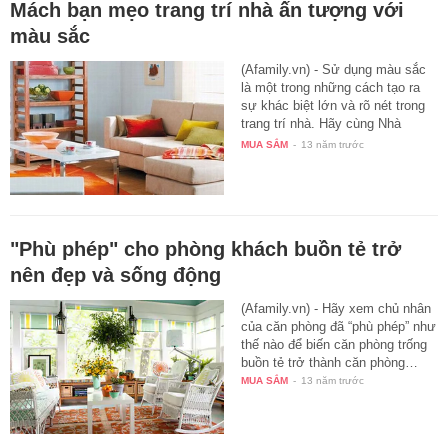
Mách bạn mẹo trang trí nhà ấn tượng với
màu sắc
(Afamily.vn) - Sử dụng màu sắc
là một trong những cách tạo ra
sự khác biệt lớn và rõ nét trong
trang trí nhà. Hãy cùng Nhà
Hay…
MUA SẮM
-
13 năm trước
"Phù phép" cho phòng khách buồn tẻ trở
nên đẹp và sống động
(Afamily.vn) - Hãy xem chủ nhân
của căn phòng đã “phù phép” như
thế nào để biến căn phòng trống
buồn tẻ trở thành căn phòng…
MUA SẮM
-
13 năm trước