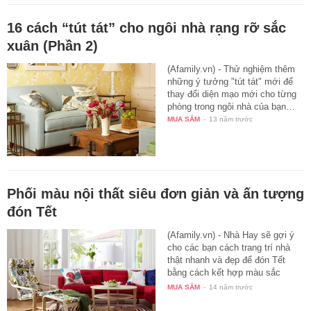
16 cách “tút tát” cho ngôi nhà rạng rỡ sắc
xuân (Phần 2)
(Afamily.vn) - Thử nghiệm thêm
những ý tưởng "tút tát" mới để
thay đổi diện mạo mới cho từng
phòng trong ngôi nhà của bạn…
MUA SẮM
-
13 năm trước
Phối màu nội thất siêu đơn giản và ấn tượng
đón Tết
(Afamily.vn) - Nhà Hay sẽ gợi ý
cho các bạn cách trang trí nhà
thật nhanh và đẹp để đón Tết
bằng cách kết hợp màu sắc
của…
MUA SẮM
-
14 năm trước