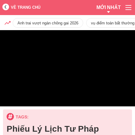
MỚI NHẤT
VỀ TRANG CHỦ
Anh trai vượt ngàn chông gai 2026
vụ điểm toán bất thường
TAGS:
Phiếu Lý Lịch Tư Pháp