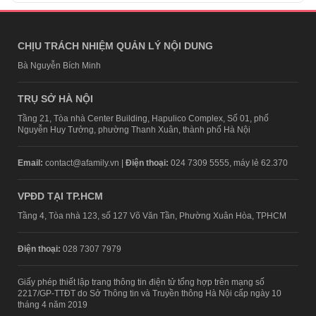
CHỊU TRÁCH NHIỆM QUẢN LÝ NỘI DUNG
Bà Nguyễn Bích Minh
TRỤ SỞ HÀ NỘI
Tầng 21, Tòa nhà Center Building, Hapulico Complex, Số 01, phố
Nguyễn Huy Tưởng, phường Thanh Xuân, thành phố Hà Nội
Email:
contact@afamily.vn |
Điện thoại:
024 7309 5555, máy lẻ 62.370
VPĐD TẠI TP.HCM
Tầng 4, Tòa nhà 123, số 127 Võ Văn Tần, Phường Xuân Hòa, TPHCM
Điện thoại:
028 7307 7979
Giấy phép thiết lập trang thông tin điện tử tổng hợp trên mạng số
2217/GP-TTĐT do Sở Thông tin và Truyền thông Hà Nội cấp ngày 10
tháng 4 năm 2019