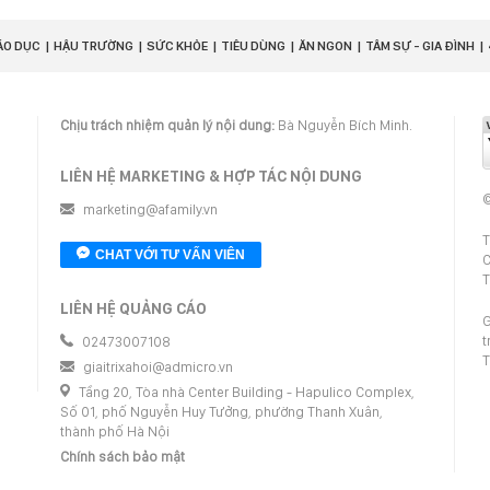
ÁO DỤC
HẬU TRƯỜNG
SỨC KHỎE
TIÊU DÙNG
ĂN NGON
TÂM SỰ - GIA ĐÌNH
Chịu trách nhiệm quản lý nội dung:
Bà Nguyễn Bích Minh.
LIÊN HỆ MARKETING & HỢP TÁC NỘI DUNG
©
marketing@afamily.vn
T
CHAT VỚI TƯ VẤN VIÊN
C
T
LIÊN HỆ QUẢNG CÁO
G
t
02473007108
T
giaitrixahoi@admicro.vn
Tầng 20, Tòa nhà Center Building - Hapulico Complex,
Số 01, phố Nguyễn Huy Tưởng, phường Thanh Xuân,
thành phố Hà Nội
Chính sách bảo mật