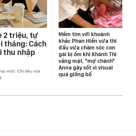
 2 triệu, tự
Mềm tim với khoảnh
khắc Phan Hiển vừa thi
i tháng: Cách
đấu vừa chăm sóc con
i thu nhập
gái bị ốm khi Khánh Thi
vắng mặt, "mợ chảnh"
Anna gây sốt vì visual
 hai mức: Chi tiêu vừa
quá giống bố
g.