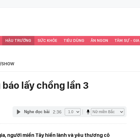
HẬU TRƯỜNG
SỨC KHỎE
TIÊU DÙNG
ĂN NGON
TÂM SỰ - GIA
/SHOW
 báo lấy chồng lần 3
2:36
Nghe đọc bài
gia, người miền Tây hiền lành và yêu thương cô