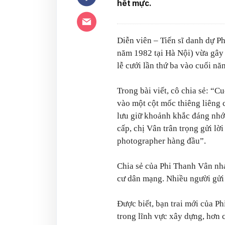
hết mực.
Diễn viên – Tiến sĩ danh dự P
năm 1982 tại Hà Nội) vừa gây c
lễ cưới lần thứ ba vào cuối nă
Trong bài viết, cô chia sẻ: “C
vào một cột mốc thiêng liêng 
lưu giữ khoảnh khắc đáng nhớ 
cấp, chị Vân trân trọng gửi lờ
photographer hàng đầu”.
Chia sẻ của Phi Thanh Vân nha
cư dân mạng. Nhiều người gửi
Được biết, bạn trai mới của P
trong lĩnh vực xây dựng, hơn 