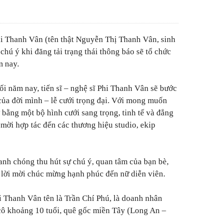
hi Thanh Vân (tên thật Nguyễn Thị Thanh Vân, sinh
hú ý khi đăng tải trạng thái thông báo sẽ tổ chức
m nay.
uối năm nay, tiến sĩ – nghệ sĩ Phi Thanh Vân sẽ bước
của đời mình – lễ cưới trọng đại. Với mong muốn
bằng một bộ hình cưới sang trọng, tinh tế và đẳng
i mời hợp tác đến các thương hiệu studio, ekip
nh chóng thu hút sự chú ý, quan tâm của bạn bè,
 lời mời chúc mừng hạnh phúc đến nữ diễn viên.
hi Thanh Vân tên là Trần Chí Phú, là doanh nhân
cô khoảng 10 tuổi, quê gốc miền Tây (Long An –