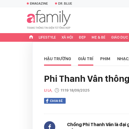
EMAGAZINE
DR. BLUE
LIFESTYLE
XÃ HỘI
ĐẸP
MẸ & BÉ
GIÁO DỤC
HẬU TRƯỜNG
GIẢI TRÍ
PHIM
NHẠC
Phi Thanh Vân thông
LI LA,
11:19 18/09/2025
CHIA SẺ
Chồng Phi Thanh Vân là đại 