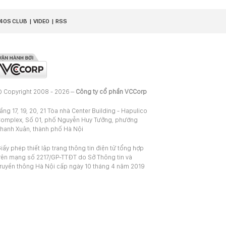
40S CLUB
VIDEO
RSS
 Copyright 2008 - 2026 –
Công ty cổ phần VCCorp
ầng 17, 19, 20, 21 Tòa nhà Center Building - Hapulico
omplex, Số 01, phố Nguyễn Huy Tưởng, phường
hanh Xuân, thành phố Hà Nội
iấy phép thiết lập trang thông tin điện tử tổng hợp
rên mạng số 2217/GP-TTĐT do Sở Thông tin và
ruyền thông Hà Nội cấp ngày 10 tháng 4 năm 2019