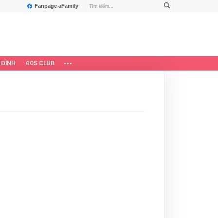
Fanpage aFamily
 ĐÌNH
40S CLUB