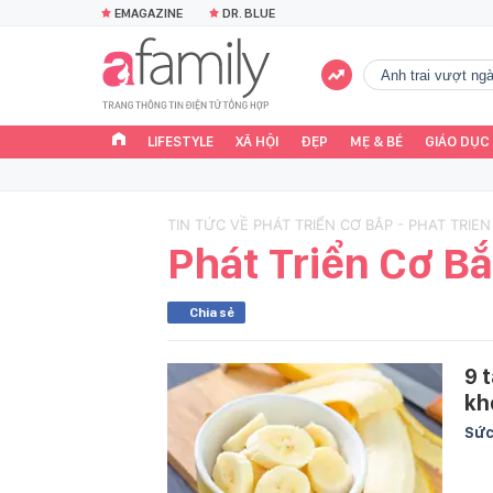
EMAGAZINE
DR. BLUE
Anh trai vượt n
LIFESTYLE
XÃ HỘI
ĐẸP
MẸ & BÉ
GIÁO DỤC
TIN TỨC VỀ PHÁT TRIỂN CƠ BẮP - PHAT TRIEN
Phát Triển Cơ B
Chia sẻ
9 
kh
Sức