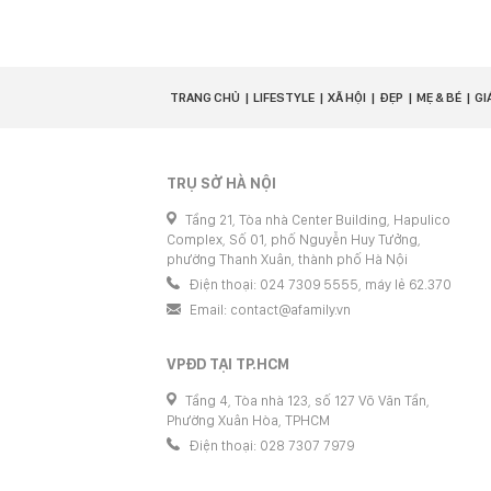
TRANG CHỦ
LIFESTYLE
XÃ HỘI
ĐẸP
MẸ & BÉ
GI
TRỤ SỞ HÀ NỘI
Tầng 21, Tòa nhà Center Building, Hapulico
Complex, Số 01, phố Nguyễn Huy Tưởng,
phường Thanh Xuân, thành phố Hà Nội
Điện thoại: 024 7309 5555, máy lẻ 62.370
Email:
contact@afamily.vn
VPĐD TẠI TP.HCM
Tầng 4, Tòa nhà 123, số 127 Võ Văn Tần,
Phường Xuân Hòa, TPHCM
Điện thoại: 028 7307 7979