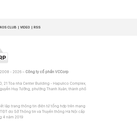
40S CLUB
VIDEO
RSS
 2008 - 2026 –
Công ty cổ phần VCCorp
20, 21 Tòa nhà Center Building - Hapulico Complex,
Nguyễn Huy Tưởng, phường Thanh Xuân, thành phố
iết lập trang thông tin điện tử tổng hợp trên mạng
TĐT do Sở Thông tin và Truyền thông Hà Nội cấp
ng 4 năm 2019