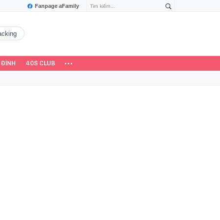
Fanpage aFamily
hacking
 ĐÌNH
40S CLUB