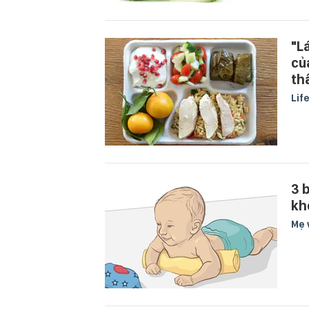
"L
củ
th
Lif
3 
kh
Mẹ 