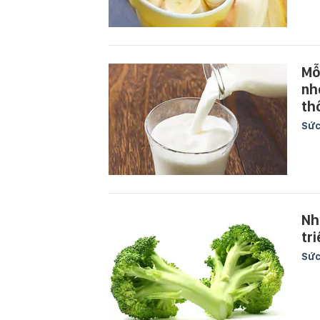
Mỗ
nh
th
Sức
Nh
tr
Sức