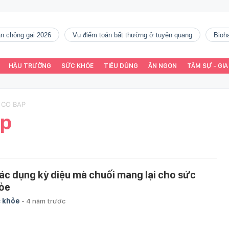
gàn chông gai 2026
vụ điểm toán bất thường ở tuyên quang
Bio
HẬU TRƯỜNG
SỨC KHỎE
TIÊU DÙNG
ĂN NGON
TÂM SỰ - GIA
 CO BAP
ắp
tác dụng kỳ diệu mà chuối mang lại cho sức
ỏe
 khỏe
-
4 năm trước