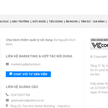
ÁO DỤC
HẬU TRƯỜNG
SỨC KHỎE
TIÊU DÙNG
ĂN NGON
TÂM SỰ - GIA ĐÌNH
Chịu trách nhiệm quản lý nội dung:
Bà Nguyễn Bích
Minh.
LIÊN HỆ MARKETING & HỢP TÁC NỘI DUNG
© Copyright
marketing@afamily.vn
Tầng 17, 19, 
Số 01, phố 
CHAT VỚI TƯ VẤN VIÊN
Hà Nội
Giấy phép th
LIÊN HỆ QUẢNG CÁO
số 2217/GP-T
ngày 10 thá
02473007108
giaitrixahoi@admicro.vn
Tầng 20, Tòa nhà Center Building - Hapulico