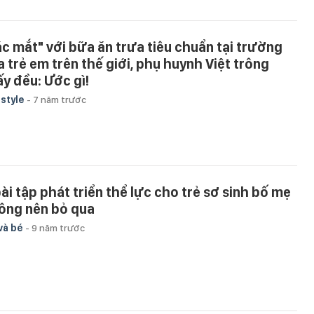
ác mắt" với bữa ăn trưa tiêu chuẩn tại trường
a trẻ em trên thế giới, phụ huynh Việt trông
ấy đều: Ước gì!
estyle
-
7 năm trước
bài tập phát triển thể lực cho trẻ sơ sinh bố mẹ
ông nên bỏ qua
và bé
-
9 năm trước