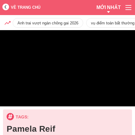
MỚI NHẤT
VỀ TRANG CHỦ
Anh trai vượt ngàn chông gai 2026
vụ điểm toán bất thường
TAGS:
Pamela Reif