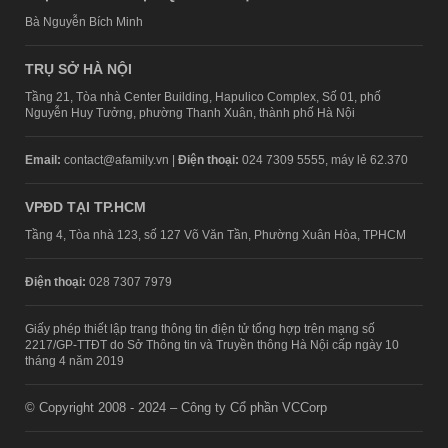
Bà Nguyễn Bích Minh
TRỤ SỞ HÀ NỘI
Tầng 21, Tòa nhà Center Building, Hapulico Complex, Số 01, phố
Nguyễn Huy Tưởng, phường Thanh Xuân, thành phố Hà Nội
Email:
contact@afamily.vn |
Điện thoại:
024 7309 5555, máy lẻ 62.370
VPĐD TẠI TP.HCM
Tầng 4, Tòa nhà 123, số 127 Võ Văn Tần, Phường Xuân Hòa, TPHCM
Điện thoại:
028 7307 7979
Giấy phép thiết lập trang thông tin điện tử tổng hợp trên mạng số
2217/GP-TTĐT do Sở Thông tin và Truyền thông Hà Nội cấp ngày 10
tháng 4 năm 2019
© Copyright 2008 - 2024 – Công ty Cổ phần VCCorp