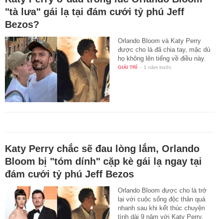
"tà lưa" gái lạ tại đám cưới tỷ phú Jeff
Bezos?
Orlando Bloom và Katy Perry
được cho là đã chia tay, mặc dù
họ không lên tiếng về điều này.
GIẢI TRÍ
-
1 năm trước
Katy Perry chắc sẽ đau lòng lắm, Orlando
Bloom bị "tóm dính" cặp kè gái lạ ngay tại
đám cưới tỷ phú Jeff Bezos
Orlando Bloom được cho là trở
lại với cuộc sống độc thân quá
nhanh sau khi kết thúc chuyện
tình dài 9 năm với Katy Perry.