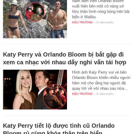
Nam diễn viên Orlando Bloom
xuất hiện bên một cô nàng sở
hữu thân hình nóng bỏng trên bãi
biển ở Malibu.
HẬU TRƯỜNG
-
9 năm trước
Katy Perry và Orlando Bloom bị bắt gặp đi
xem ca nhạc với nhau dấy nghi vấn tái hợp
Hình ảnh Katy Perry vui vẻ bên
Orlando Bloom khiến nhiều người
hâm mộ cho rằng hai người đã
quay trở về với nhau sau nửa…
HẬU TRƯỜNG
-
9 năm trước
Katy Perry tiết lộ được tình cũ Orlando
Bloom rủ cùng khỏa thân trên biển