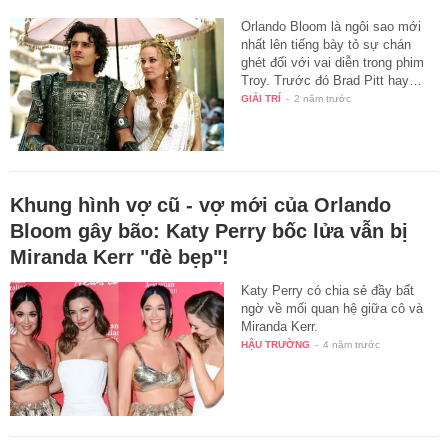
Orlando Bloom là ngôi sao mới
nhất lên tiếng bày tỏ sự chán
ghét đối với vai diễn trong phim
Troy. Trước đó Brad Pitt hay…
GIẢI TRÍ
-
2 năm trước
Khung hình vợ cũ - vợ mới của Orlando
Bloom gây bão: Katy Perry bốc lửa vẫn bị
Miranda Kerr "đè bẹp"!
Katy Perry có chia sẻ đầy bất
ngờ về mối quan hệ giữa cô và
Miranda Kerr.
HẬU TRƯỜNG
-
4 năm trước