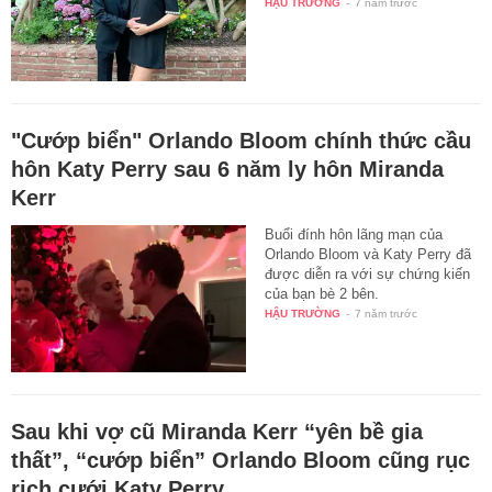
HẬU TRƯỜNG
-
7 năm trước
"Cướp biển" Orlando Bloom chính thức cầu
hôn Katy Perry sau 6 năm ly hôn Miranda
Kerr
Buổi đính hôn lãng mạn của
Orlando Bloom và Katy Perry đã
được diễn ra với sự chứng kiến
của bạn bè 2 bên.
HẬU TRƯỜNG
-
7 năm trước
Sau khi vợ cũ Miranda Kerr “yên bề gia
thất”, “cướp biển” Orlando Bloom cũng rục
rịch cưới Katy Perry