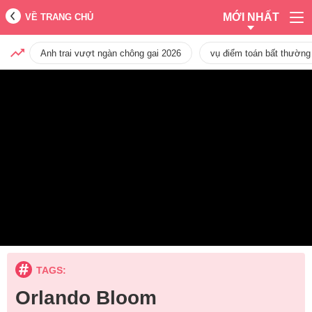
MỚI NHẤT
VỀ TRANG CHỦ
Anh trai vượt ngàn chông gai 2026
vụ điểm toán bất thường
TAGS:
Orlando Bloom