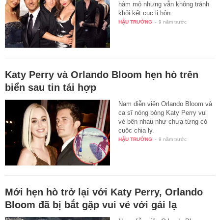
hâm mộ nhưng vẫn không tránh
khỏi kết cục li hôn.
HẬU TRƯỜNG
-
9 năm trước
Katy Perry và Orlando Bloom hẹn hò trên
biển sau tin tái hợp
Nam diễn viên Orlando Bloom và
ca sĩ nóng bỏng Katy Perry vui
vẻ bên nhau như chưa từng có
cuộc chia ly.
HẬU TRƯỜNG
-
9 năm trước
Mới hẹn hò trở lại với Katy Perry, Orlando
Bloom đã bị bắt gặp vui vẻ với gái lạ