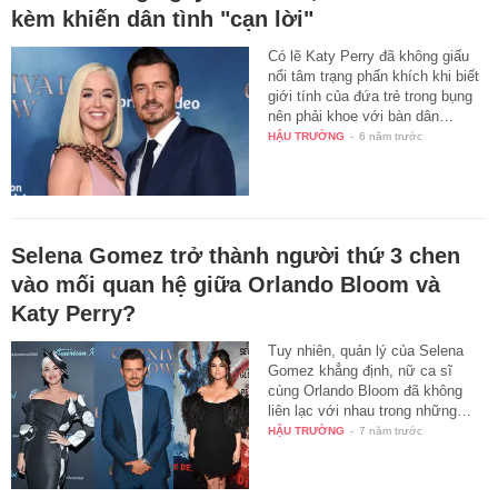
kèm khiến dân tình "cạn lời"
Có lẽ Katy Perry đã không giấu
nổi tâm trạng phấn khích khi biết
giới tính của đứa trẻ trong bụng
nên phải khoe với bàn dân…
HẬU TRƯỜNG
-
6 năm trước
Selena Gomez trở thành người thứ 3 chen
vào mối quan hệ giữa Orlando Bloom và
Katy Perry?
Tuy nhiên, quản lý của Selena
Gomez khẳng định, nữ ca sĩ
cùng Orlando Bloom đã không
liên lạc với nhau trong những…
HẬU TRƯỜNG
-
7 năm trước