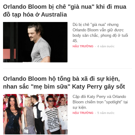
Orlando Bloom bị chê "già nua" khi đi mua
đồ tạp hóa ở Australia
Dù bị chê "già nua" nhưng
Orlando Bloom vẫn giữ được
body săn chắc, phong độ ở tuổi
45.
HẬU TRƯỜNG
-
4 năm trước
Orlando Bloom hộ tống bà xã đi sự kiện,
nhan sắc "mẹ bỉm sữa" Katy Perry gây sốt
Cặp đôi Katy Perry và Orlando
Bloom chiếm trọn "spotlight" tại
sự kiện.
HẬU TRƯỜNG
-
5 năm trước