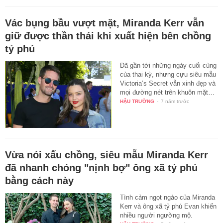
Vác bụng bầu vượt mặt, Miranda Kerr vẫn
giữ được thần thái khi xuất hiện bên chồng
tỷ phú
Đã gần tới những ngày cuối cùng
của thai kỳ, nhưng cựu siêu mẫu
Victoria’s Secret vẫn xinh đẹp và
mọi đường nét trên khuôn mặt…
HẬU TRƯỜNG
-
7 năm trước
Vừa nói xấu chồng, siêu mẫu Miranda Kerr
đã nhanh chóng "nịnh bợ" ông xã tỷ phú
bằng cách này
Tình cảm ngọt ngào của Miranda
Kerr và ông xã tỷ phú Evan khiến
nhiều người ngưỡng mộ.