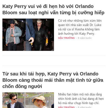
Katy Perry vui vẻ đi hẹn hò với Orlando
Bloom sau loạt nghi vấn từng bị cưỡng hiếp
Có vẻ như những lùm xùm liên
quan tới nhà sản xuất Dr. Luke
và nữ ca sĩ Kesha không làm
ảnh hưởng tới Katy Perry.
HẬU TRƯỜNG
-
8 năm trước
Từ sau khi tái hợp, Katy Perry và Orlando
Bloom càng thoải mái thân mật tình tứ giữa
chốn đông người
Nhiều fan hâm mộ nói đùa rằng
nhìn hình ảnh cả hai đang đi hẹn
hò mà như chụp hình tạp chí.
HẬU TRƯỜNG
-
8 năm trước