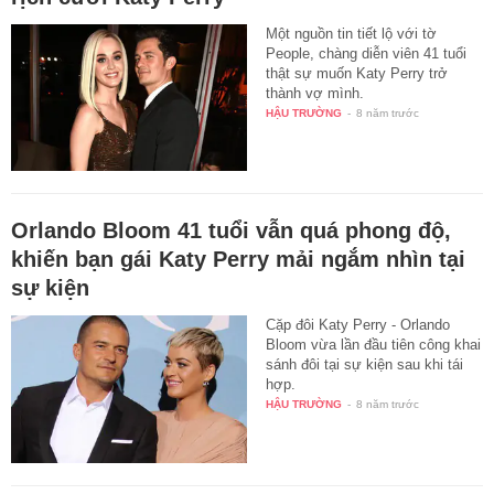
Một nguồn tin tiết lộ với tờ
People, chàng diễn viên 41 tuổi
thật sự muốn Katy Perry trở
thành vợ mình.
HẬU TRƯỜNG
-
8 năm trước
Orlando Bloom 41 tuổi vẫn quá phong độ,
khiến bạn gái Katy Perry mải ngắm nhìn tại
sự kiện
Cặp đôi Katy Perry - Orlando
Bloom vừa lần đầu tiên công khai
sánh đôi tại sự kiện sau khi tái
hợp.
HẬU TRƯỜNG
-
8 năm trước