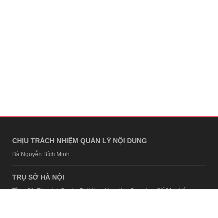
CHỊU TRÁCH NHIỆM QUẢN LÝ NỘI DUNG
Bà Nguyễn Bích Minh
TRỤ SỞ HÀ NỘI
Tầng 21, Tòa nhà Center Building, Hapulico Complex, Số 01, phố
Nguyễn Huy Tưởng, phường Thanh Xuân, thành phố Hà Nội