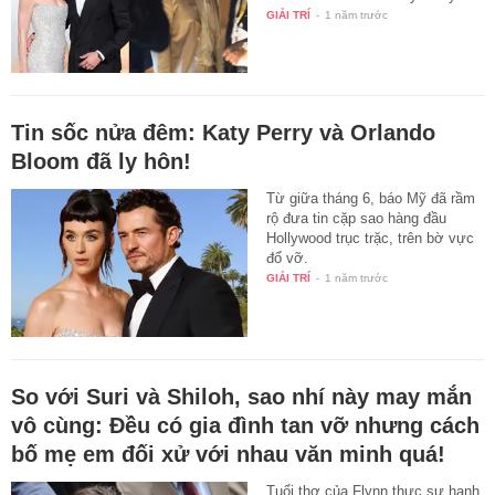
GIẢI TRÍ
-
1 năm trước
Tin sốc nửa đêm: Katy Perry và Orlando
Bloom đã ly hôn!
Từ giữa tháng 6, báo Mỹ đã rầm
rộ đưa tin cặp sao hàng đầu
Hollywood trục trặc, trên bờ vực
đổ vỡ.
GIẢI TRÍ
-
1 năm trước
So với Suri và Shiloh, sao nhí này may mắn
vô cùng: Đều có gia đình tan vỡ nhưng cách
bố mẹ em đối xử với nhau văn minh quá!
Tuổi thơ của Flynn thực sự hạnh