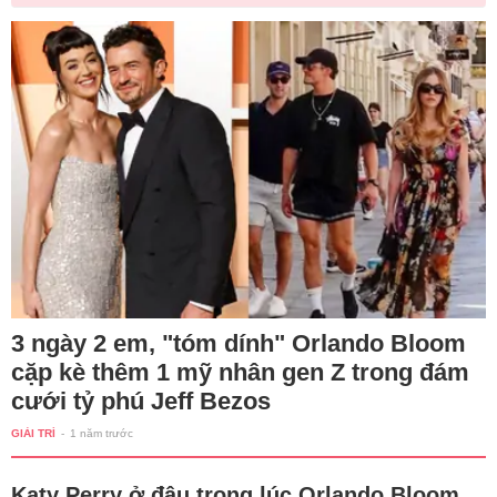
3 ngày 2 em, "tóm dính" Orlando Bloom
cặp kè thêm 1 mỹ nhân gen Z trong đám
cưới tỷ phú Jeff Bezos
GIẢI TRÍ
-
1 năm trước
Katy Perry ở đâu trong lúc Orlando Bloom