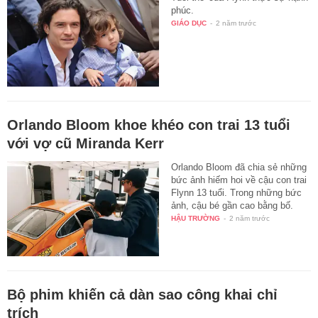
phúc.
GIÁO DỤC
-
2 năm trước
Orlando Bloom khoe khéo con trai 13 tuổi
với vợ cũ Miranda Kerr
Orlando Bloom đã chia sẻ những
bức ảnh hiếm hoi về cậu con trai
Flynn 13 tuổi. Trong những bức
ảnh, cậu bé gần cao bằng bố.
HẬU TRƯỜNG
-
2 năm trước
Bộ phim khiến cả dàn sao công khai chỉ
trích