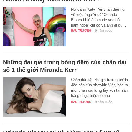
Nữ ca sĩ Katy Perry lần đầu nói
về việc “người cũ” Orlando
Bloom bị lộ ảnh nude vào hồi
năm ngoái khi cô và anh đi du…
HẬU TRƯỜNG
-
9 năm trước
Những đại gia trong bóng đêm của chân dài
số 1 thế giới Miranda Kerr
Chân dài cặp đại gia tưởng chỉ là
đặc sản của showbiz Việt, hóa ra
một chân dài lừng lẫy với tài sản
hàng chục triệu đô như
Miranda…
HẬU TRƯỜNG
-
9 năm trước