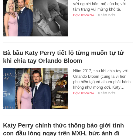
với người hâm mộ của họ với
tâm trạng vui mừng khó tả.
HẬU TRƯỜNG
-
6 năm trước
Bà bầu Katy Perry tiết lộ từng muốn tự tử
khi chia tay Orlando Bloom
Năm 2017, sau khi chia tay với
Orlando Bloom (cũng là vị hôn
phu hiện tại) và album phát hành
không như mong đợi, Katy…
HẬU TRƯỜNG
-
6 năm trước
Katy Perry chính thức thông báo giới tính
con đầu lòng ngay trên MXH, bức ảnh đi