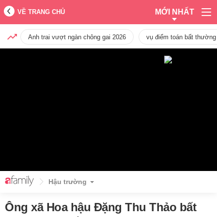
MỚI NHẤT
VỀ TRANG CHỦ
Anh trai vượt ngàn chông gai 2026
vụ điểm toán bất thường
Hậu trường
Ông xã Hoa hậu Đặng Thu Thảo bất