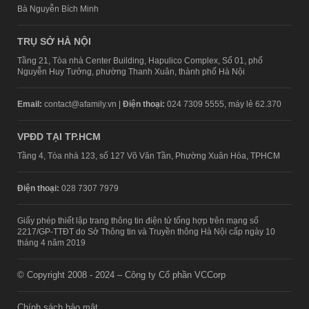
Bà Nguyễn Bích Minh
TRỤ SỞ HÀ NỘI
Tầng 21, Tòa nhà Center Building, Hapulico Complex, Số 01, phố
Nguyễn Huy Tưởng, phường Thanh Xuân, thành phố Hà Nội
Email:
contact@afamily.vn |
Điện thoại:
024 7309 5555, máy lẻ 62.370
VPĐD TẠI TP.HCM
Tầng 4, Tòa nhà 123, số 127 Võ Văn Tần, Phường Xuân Hòa, TPHCM
Điện thoại:
028 7307 7979
Giấy phép thiết lập trang thông tin điện tử tổng hợp trên mạng số
2217/GP-TTĐT do Sở Thông tin và Truyền thông Hà Nội cấp ngày 10
tháng 4 năm 2019
© Copyright 2008 - 2024 – Công ty Cổ phần VCCorp
Chính sách bảo mật