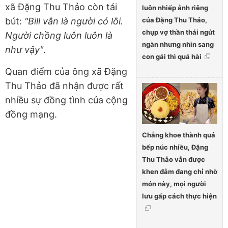
xã Đặng Thu Thảo còn tái
luôn nhiếp ảnh riêng
của Đặng Thu Thảo,
bút:
"Bill vẫn là người có lỗi.
chụp vợ thần thái ngút
Người chồng luôn luôn là
ngàn nhưng nhìn sang
như vậy"
.
con gái thì quá hài
Quan điểm của ông xã Đặng
Thu Thảo đã nhận được rất
nhiều sự đồng tình của cộng
đồng mạng.
Chẳng khoe thành quả
bếp núc nhiều, Đặng
Thu Thảo vẫn được
khen đảm đang chỉ nhờ
món này, mọi người
lưu gấp cách thực hiện