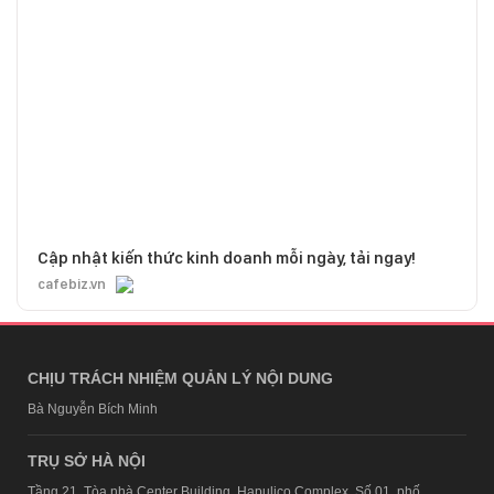
Cập nhật kiến thức kinh doanh mỗi ngày, tải ngay!
cafebiz.vn
CHỊU TRÁCH NHIỆM QUẢN LÝ NỘI DUNG
Bà Nguyễn Bích Minh
TRỤ SỞ HÀ NỘI
Tầng 21, Tòa nhà Center Building, Hapulico Complex, Số 01, phố