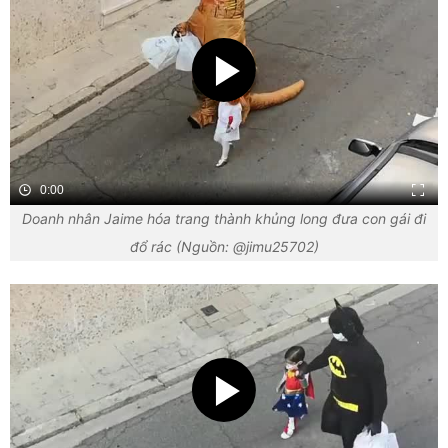
0:00
Doanh nhân Jaime hóa trang thành khủng long đưa con gái đi
đổ rác (Nguồn: @jimu25702)