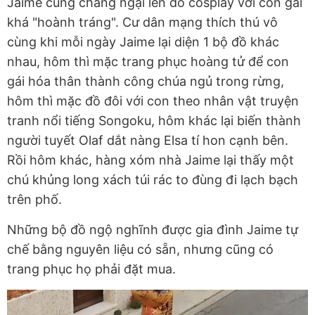
Jaime cũng chẳng ngại lên đồ cosplay với con gái
khá "hoành tráng". Cư dân mạng thích thú vô
cùng khi mỗi ngày Jaime lại diện 1 bộ đồ khác
nhau, hôm thì mặc trang phục hoàng tử để con
gái hóa thân thành công chúa ngủ trong rừng,
hôm thì mặc đồ đôi với con theo nhân vật truyện
tranh nổi tiếng Songoku, hôm khác lại biến thành
người tuyết Olaf dắt nàng Elsa tí hon cạnh bên.
Rồi hôm khác, hàng xóm nhà Jaime lại thấy một
chú khủng long xách túi rác to đùng đi lạch bạch
trên phố.
Những bộ đồ ngộ nghĩnh được gia đình Jaime tự
chế bằng nguyên liệu có sẵn, nhưng cũng có
trang phục họ phải đặt mua.