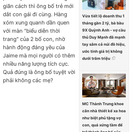
giãn cách thì ông bố trẻ mới
dắt con gái đi cùng. Hàng
Vừa tiết lộ doanh thu 1
xóm xung quanh dần quen
tháng gần 2 tỷ, bà bầu
9X Quỳnh Anh - vợ cầu
với màn "biểu diễn thời
thủ Duy Mạnh đã mạnh
trang" của 2 bố con, nhờ
tay sắm cả núi đồ hiệu,
hành động đáng yêu của
ước tính giá trị không
Jaime mà mọi người có thêm
dưới trăm triệu
nhiều năng lượng tích cực.
Quả đúng là ông bố tuyệt vời
phải không các mẹ?
MC Thành Trung khoe
căn nhà thiết kế xa hoa
như biệt phủ tặng vợ
con, quá xứng tầm để
trở thành ông bố của