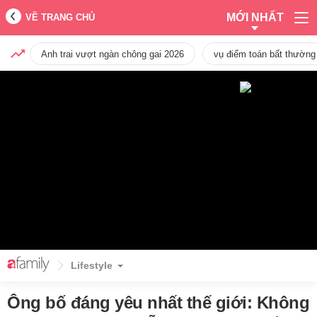
MỚI NHẤT
VỀ TRANG CHỦ
Anh trai vượt ngàn chông gai 2026
vụ điểm toán bất thường
Lifestyle
Ông bố đáng yêu nhất thế giới: Không