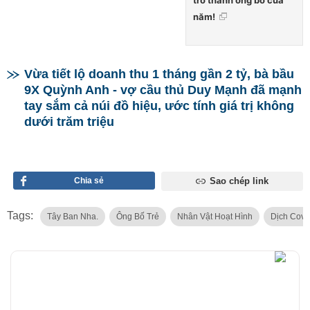
năm!
Vừa tiết lộ doanh thu 1 tháng gần 2 tỷ, bà bầu
9X Quỳnh Anh - vợ cầu thủ Duy Mạnh đã mạnh
tay sắm cả núi đồ hiệu, ước tính giá trị không
dưới trăm triệu
Chia sẻ
Sao chép link
Tags:
Tây Ban Nha.
Ông Bố Trẻ
Nhân Vật Hoạt Hình
Dịch Covi