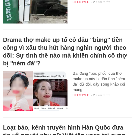
LIFESTYLE
-
2 năm trước
Drama thợ make up tố cô dâu "bùng" tiền
công vì xấu thu hút hàng nghìn người theo
dõi: Sự tình thế nào mà khiến chính cô thợ
bị "ném đá"?
Bài đăng "bóc phốt" của thợ
make up này bị dân tình "ném
đá" dữ dội, dậy sóng khắp cõi
mạng.
LIFESTYLE
-
2 năm trước
Loạt báo, kênh truyền hình Hàn Quốc đưa