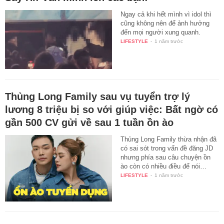
Ngay cả khi hết mình vì idol thì
cũng không nên để ảnh hưởng
đến mọi người xung quanh.
LIFESTYLE
-
1 năm trước
Thủng Long Family sau vụ tuyển trợ lý
lương 8 triệu bị so với giúp việc: Bất ngờ có
gần 500 CV gửi về sau 1 tuần ồn ào
Thủng Long Family thừa nhận đã
có sai sót trong vấn đề đăng JD
nhưng phía sau câu chuyện ồn
ào còn có nhiều điều để nói…
LIFESTYLE
-
1 năm trước