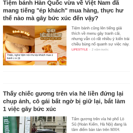
Tiệm bánh Hàn Quốc vừa về Việt Nam đã
mang tiếng "ép khách" mua hàng, thực hư
thế nào mà gây bức xúc đến vậy?
Tiệm bánh cũng lên tiếng giải
thích về menu gây tranh cãi,
nhưng vẫn có rất nhiều ý kiến trái
chiều bùng nổ quanh sự việc này.
LIFESTYLE
-
2 năm trước
Thấy chiếc gương trên vỉa hè liền đứng lại
chụp ảnh, cô gái bất ngờ bị giữ lại, bắt làm
1 việc gây bức xúc
Tấm gương trên vỉa hè phố Lò
Sũ (Hoàn Kiếm, Hà Nội) đang là
tâm điểm bàn tán trên MXH.