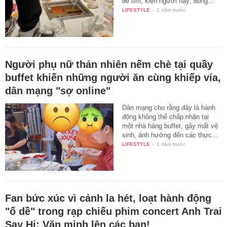
để tìm, kiện người này; đồng…
LIFESTYLE
-
1 năm trước
Người phụ nữ thản nhiên nếm chè tại quầy
buffet khiến những người ăn cùng khiếp vía,
dân mạng "sợ online"
Dân mạng cho rằng đây là hành
động không thể chấp nhận tại
một nhà hàng buffet, gây mất vệ
sinh, ảnh hưởng đến các thực…
LIFESTYLE
-
1 năm trước
Fan bức xúc vì cảnh la hét, loạt hành động
"ố dề" trong rạp chiếu phim concert Anh Trai
Say Hi: Văn minh lên các bạn!