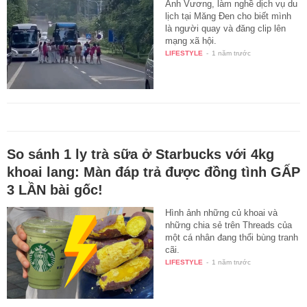
Anh Vương, làm nghề dịch vụ du
lịch tại Măng Đen cho biết mình
là người quay và đăng clip lên
mạng xã hội.
LIFESTYLE
-
1 năm trước
So sánh 1 ly trà sữa ở Starbucks với 4kg
khoai lang: Màn đáp trả được đồng tình GẤP
3 LẦN bài gốc!
Hình ảnh những củ khoai và
những chia sẻ trên Threads của
một cá nhân đang thổi bùng tranh
cãi.
LIFESTYLE
-
1 năm trước