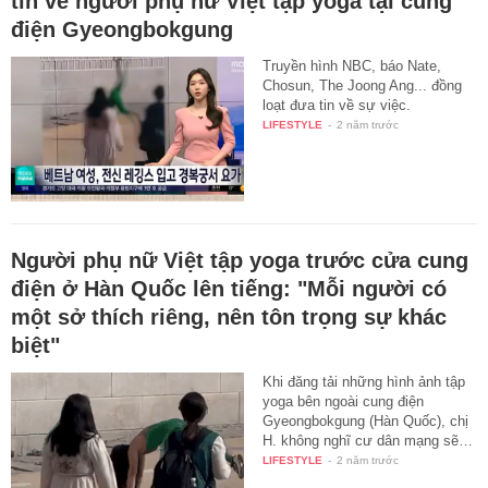
tin về người phụ nữ Việt tập yoga tại cung
điện Gyeongbokgung
Truyền hình NBC, báo Nate,
Chosun, The Joong Ang... đồng
loạt đưa tin về sự việc.
LIFESTYLE
-
2 năm trước
Người phụ nữ Việt tập yoga trước cửa cung
điện ở Hàn Quốc lên tiếng: "Mỗi người có
một sở thích riêng, nên tôn trọng sự khác
biệt"
Khi đăng tải những hình ảnh tập
yoga bên ngoài cung điện
Gyeongbokgung (Hàn Quốc), chị
H. không nghĩ cư dân mạng sẽ…
LIFESTYLE
-
2 năm trước