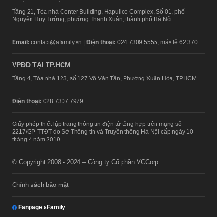
Tầng 21, Tòa nhà Center Building, Hapulico Complex, Số 01, phố
Nguyễn Huy Tưởng, phường Thanh Xuân, thành phố Hà Nội
Email:
contact@afamily.vn |
Điện thoại:
024 7309 5555, máy lẻ 62.370
VPĐD TẠI TP.HCM
Tầng 4, Tòa nhà 123, số 127 Võ Văn Tần, Phường Xuân Hòa, TPHCM
Điện thoại:
028 7307 7979
Giấy phép thiết lập trang thông tin điện tử tổng hợp trên mạng số
2217/GP-TTĐT do Sở Thông tin và Truyền thông Hà Nội cấp ngày 10
tháng 4 năm 2019
© Copyright 2008 - 2024 – Công ty Cổ phần VCCorp
Chính sách bảo mật
Fanpage aFamily