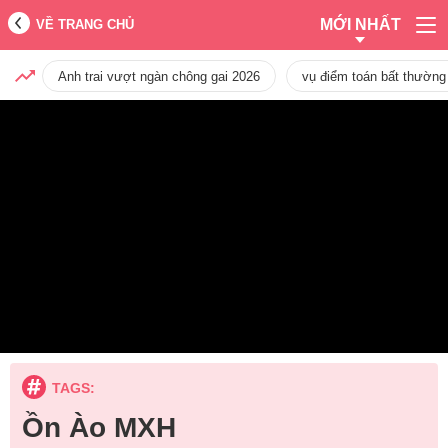
MỚI NHẤT
VỀ TRANG CHỦ
Anh trai vượt ngàn chông gai 2026
vụ điểm toán bất thường
TAGS:
Ồn Ào MXH