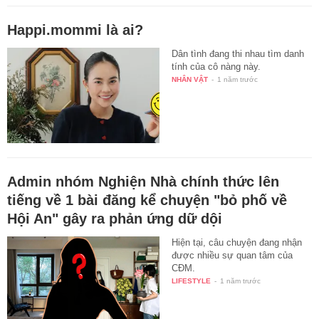
Happi.mommi là ai?
Dân tình đang thi nhau tìm danh
tính của cô nàng này.
NHÂN VẬT
-
1 năm trước
Admin nhóm Nghiện Nhà chính thức lên
tiếng về 1 bài đăng kể chuyện "bỏ phố về
Hội An" gây ra phản ứng dữ dội
Hiện tại, câu chuyện đang nhận
được nhiều sự quan tâm của
CĐM.
LIFESTYLE
-
1 năm trước