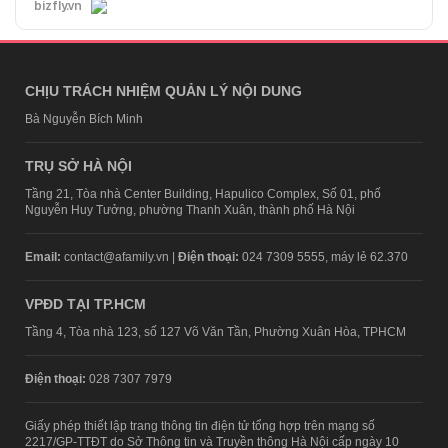
bizfly.vn
CHỊU TRÁCH NHIỆM QUẢN LÝ NỘI DUNG
Bà Nguyễn Bích Minh
TRỤ SỞ HÀ NỘI
Tầng 21, Tòa nhà Center Building, Hapulico Complex, Số 01, phố
Nguyễn Huy Tưởng, phường Thanh Xuân, thành phố Hà Nội
Email:
contact@afamily.vn |
Điện thoại:
024 7309 5555, máy lẻ 62.370
VPĐD TẠI TP.HCM
Tầng 4, Tòa nhà 123, số 127 Võ Văn Tần, Phường Xuân Hòa, TPHCM
Điện thoại:
028 7307 7979
Giấy phép thiết lập trang thông tin điện tử tổng hợp trên mạng số
2217/GP-TTĐT do Sở Thông tin và Truyền thông Hà Nội cấp ngày 10