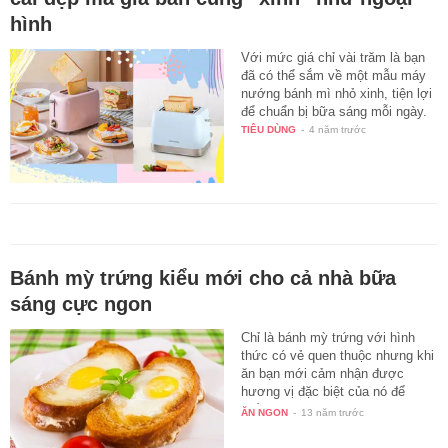
hình
Với mức giá chỉ vài trăm là bạn
đã có thể sắm về một mẫu máy
nướng bánh mì nhỏ xinh, tiện lợi
để chuẩn bị bữa sáng mỗi ngày.
TIÊU DÙNG
-
4 năm trước
Bánh mỳ trứng kiểu mới cho cả nhà bữa
sáng cực ngon
Chỉ là bánh mỳ trứng với hình
thức có vẻ quen thuộc nhưng khi
ăn bạn mới cảm nhận được
hương vị đặc biệt của nó để
thấy…
ĂN NGON
-
13 năm trước