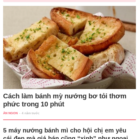
Cách làm bánh mỳ nướng bơ tỏi thơm
phức trong 10 phút
ĂN NGON
-
4 năm trước
5 máy nướng bánh mì cho hội chị em yêu
cái đẹp mà giá bán cũng “xinh” như ngoại