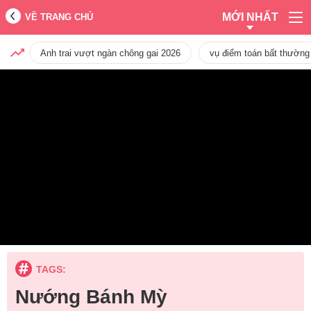
MỚI NHẤT
VỀ TRANG CHỦ
Anh trai vượt ngàn chông gai 2026
vụ điểm toán bất thường
TAGS:
Nướng Bánh Mỳ