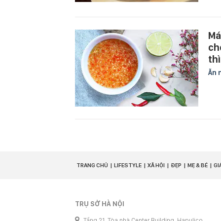
Má
ch
th
Ăn 
TRANG CHỦ
LIFESTYLE
XÃ HỘI
ĐẸP
MẸ & BÉ
GI
TRỤ SỞ HÀ NỘI
Tầng 21, Tòa nhà Center Building, Hapulico