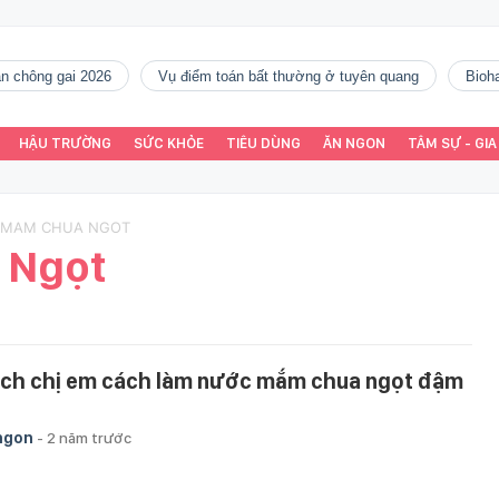
gàn chông gai 2026
vụ điểm toán bất thường ở tuyên quang
Bio
HẬU TRƯỜNG
SỨC KHỎE
TIÊU DÙNG
ĂN NGON
TÂM SỰ - GIA
C MAM CHUA NGOT
 Ngọt
ch chị em cách làm nước mắm chua ngọt đậm
ngon
-
2 năm trước