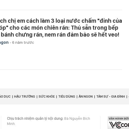
ch chị em cách làm 3 loại nước chấm "đỉnh của
óp" cho các món chiên rán: Thủ sẵn trong bếp
ì bánh chưng rán, nem rán đảm bảo sẽ hết veo!
ngon
-
6 năm trước
ÁO DỤC
HẬU TRƯỜNG
SỨC KHỎE
TIÊU DÙNG
ĂN NGON
TÂM SỰ - GIA ĐÌNH
Chịu trách nhiệm quản lý nội dung:
Bà Nguyễn Bích
Minh.