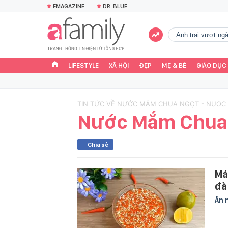
EMAGAZINE
DR. BLUE
Anh trai vượt n
LIFESTYLE
XÃ HỘI
ĐẸP
MẸ & BÉ
GIÁO DỤC
TIN TỨC VỀ NƯỚC MẮM CHUA NGỌT - NUO
Nước Mắm Chua
Chia sẻ
Má
đà
Ăn 