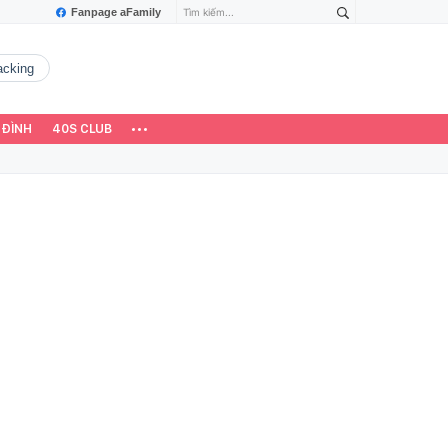
Fanpage aFamily
hacking
 ĐÌNH
40S CLUB