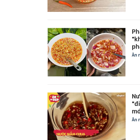
Ph
"k
ph
Ăn 
Nư
"đ
mó
Ăn 