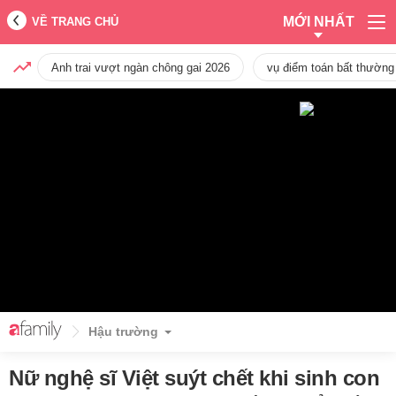
MỚI NHẤT
VỀ TRANG CHỦ
Anh trai vượt ngàn chông gai 2026
vụ điểm toán bất thường
Hậu trường
Nữ nghệ sĩ Việt suýt chết khi sinh con