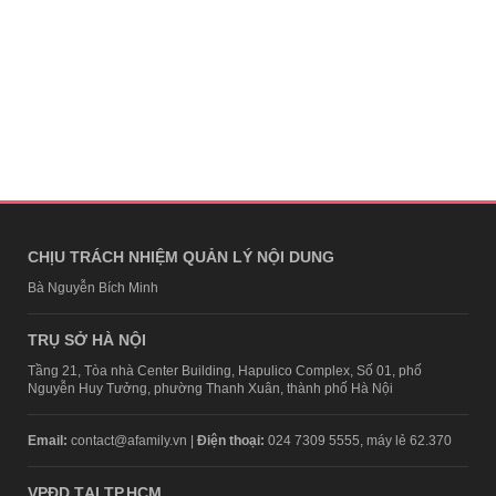
CHỊU TRÁCH NHIỆM QUẢN LÝ NỘI DUNG
Bà Nguyễn Bích Minh
TRỤ SỞ HÀ NỘI
Tầng 21, Tòa nhà Center Building, Hapulico Complex, Số 01, phố
Nguyễn Huy Tưởng, phường Thanh Xuân, thành phố Hà Nội
Email:
contact@afamily.vn |
Điện thoại:
024 7309 5555, máy lẻ 62.370
VPĐD TẠI TP.HCM