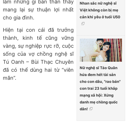
làm những gì bản thân thấy
Nhan sắc nữ nghệ sĩ
mang lại sự thuận lợi nhất
Việt không còn bị mẹ
cản khi yêu ở tuổi U50
cho gia đình.
Hiện tại con cái đã trưởng
thành, kinh tế cũng vững
vàng, sự nghiệp rực rỡ, cuộc
sống của vợ chồng nghệ sĩ
Tú Oanh – Bùi Thạc Chuyên
Nữ nghệ sĩ Táo Quân
đã có thể dùng hai từ “viên
hứa đem hết tài sản
mãn”.
cho con dâu, "rao bán"
con trai 23 tuổi khắp
mạng xã hội: Xứng
danh mẹ chồng quốc
dân!