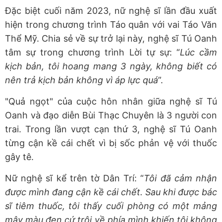
Đặc biệt cuối năm 2023, nữ nghệ sĩ lần đầu xuất
hiện trong chương trình Táo quân với vai Táo Văn
Thể Mỹ. Chia sẻ về sự trở lại này, nghệ sĩ Tú Oanh
tâm sự trong chương trình Lời tự sự: “
Lúc cầm
kịch bản, tôi hoang mang 3 ngày, không biết có
nên trả kịch bản không vì áp lực quá
”.
"Quả ngọt" của cuộc hôn nhân giữa nghệ sĩ Tú
Oanh và đạo diễn Bùi Thạc Chuyên là 3 người con
trai. Trong lần vượt cạn thứ 3, nghệ sĩ Tú Oanh
từng cận kề cái chết vì bị sốc phản vệ với thuốc
gây tê.
Nữ nghệ sĩ kể trên tờ Dân Trí: “
Tôi đã cảm nhận
được mình đang cận kề cái chết. Sau khi được bác
sĩ tiêm thuốc, tôi thấy cuối phòng có một mảng
mây màu đen cứ trôi về phía mình khiến tôi không