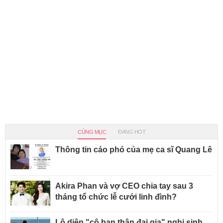
CÙNG MỤC
ĐANG HOT
Thông tin cáo phó của mẹ ca sĩ Quang Lê
Akira Phan và vợ CEO chia tay sau 3
tháng tổ chức lễ cưới linh đình?
Lộ diện "cô bạn thân đại gia" nghi sinh