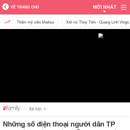
MỚI NHẤT
VỀ TRANG CHỦ
Thẩm mỹ viện Mailisa
Xét xử Thùy Tiên - Quang Linh Vlogs
Xã hội
Những số điện thoại người dân TP