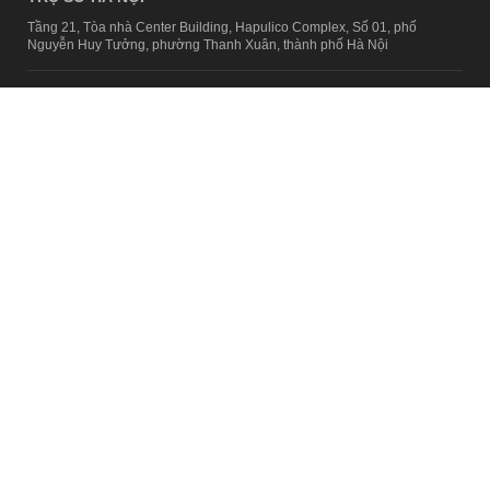
Tầng 21, Tòa nhà Center Building, Hapulico Complex, Số 01, phố
Nguyễn Huy Tưởng, phường Thanh Xuân, thành phố Hà Nội
Email:
contact@afamily.vn |
Điện thoại:
024 7309 5555, máy lẻ 62.370
VPĐD TẠI TP.HCM
Tầng 4, Tòa nhà 123, số 127 Võ Văn Tần, Phường Xuân Hòa, TPHCM
Điện thoại:
028 7307 7979
Giấy phép thiết lập trang thông tin điện tử tổng hợp trên mạng số
2217/GP-TTĐT do Sở Thông tin và Truyền thông Hà Nội cấp ngày 10
tháng 4 năm 2019
© Copyright 2008 - 2024 – Công ty Cổ phần VCCorp
Chính sách bảo mật
Fanpage aFamily