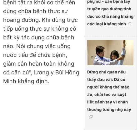
phụ nữ - căn bệnh lây
bệnh tật ra khỏi cơ thể nên
truyền qua đường tình
dùng chữa bệnh thực sự
dục có khả năng kháng
hoang đường. Khi dùng trực
các loại kháng sinh
tiếp uống thực sự không có
bất kỳ tác dụng chữa bệnh
nào. Nói chung việc uống
nước tiểu để chữa bệnh,
giảm cân hoàn toàn không
có căn cứ", lương y Bùi Hồng
Đừng chủ quan nếu
thấy đau vai: Đã có
Minh khẳng định.
người không thể mặc
áo, chải tóc và suýt
liệt cánh tay vì chấn
thương tưởng nhẹ này