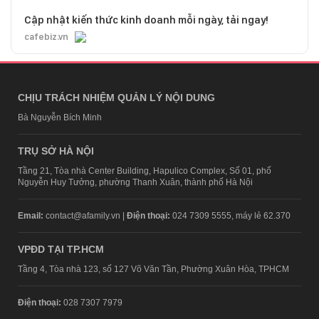
Cập nhật kiến thức kinh doanh mỗi ngày, tải ngay!
cafebiz.vn
CHỊU TRÁCH NHIỆM QUẢN LÝ NỘI DUNG
Bà Nguyễn Bích Minh
TRỤ SỞ HÀ NỘI
Tầng 21, Tòa nhà Center Building, Hapulico Complex, Số 01, phố
Nguyễn Huy Tưởng, phường Thanh Xuân, thành phố Hà Nội
Email:
contact@afamily.vn |
Điện thoại:
024 7309 5555, máy lẻ 62.370
VPĐD TẠI TP.HCM
Tầng 4, Tòa nhà 123, số 127 Võ Văn Tần, Phường Xuân Hòa, TPHCM
Điện thoại:
028 7307 7979