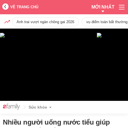
MỚI NHẤT
VỀ TRANG CHỦ
Anh trai vượt ngàn chông gai 2026
vụ điểm toán bất thường
Sức khỏe
Nhiều người uống nước tiểu giúp