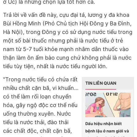
ở Úc) là những chọn lựa tốt hơn cả.
Trả lời về vấn đề này, cựu đại tá, lương y đa khoa
Bùi Hồng Minh (Phó Chủ tịch Hội Đông y Ba Đình,
Hà Nội), trong Đông y có sử dụng nước tiểu trong
một số bài thuốc nhưng phải là nước tiểu ở trẻ
nam từ 5-7 tuổi khỏe mạnh nhằm dẫn thuốc vào
thận làm ôn ấm bào cung chứ không phải là nước
tiểu tùy tiện, nhất là nước tiểu người lớn.
"Trong nước tiểu có chứa rất
TIN LIÊN QUAN
nhiều chất cặn bã, vi khuẩn…
có thể làm rối loạn chuyển
hóa, gây ngộ độc cơ thể nếu
uống thường xuyên. Nước
tiểu là nước thải, đào thải
Dấu hiệu nhận biết
các chất độc, chất cặn bã,
bệnh lậu ở nam giới và