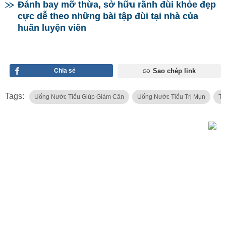
Đánh bay mỡ thừa, sở hữu rãnh đùi khỏe đẹp
cực dễ theo những bài tập đùi tại nhà của
huấn luyện viên
Chia sẻ
Sao chép link
Tags:
Uống Nước Tiểu Giúp Giảm Cân
Uống Nước Tiểu Trị Mụn
Th