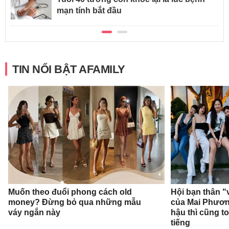
mạn tính bắt đầu
TIN NỔI BẬT AFAMILY
Muốn theo đuổi phong cách old
Hội bạn thân "
money? Đừng bỏ qua những mẫu
của Mai Phươ
váy ngắn này
hậu thì cũng t
tiếng