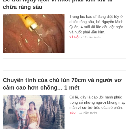
chữa răng sâu
Trong lúc bác sĩ đang diệt tủy ở
chiếc răng sâu, bé Nguyễn Minh
Quân, 4 tuổi đã lắc đầu đột ngột
và nuốt phải đầu kim.
XÃ HỘI
-
12 năm trước
Chuyện tình của chú lùn 70cm và người vợ
câm cao hơn chồng... 1 mét
Có lẽ, đây là cặp đôi hạnh phúc
trong số những người không may
mắn vì sự trớ trêu của số phận.
YÊU
-
13 năm trước