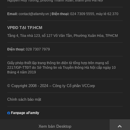
Nguyễn Huy Tưởng, phường Thanh Xuân, thành phố Hà Nội
Email:
contact@afamily.vn |
Điện thoại:
024 7309 5555, máy lẻ 62.370
VPĐD TẠI TP.HCM
Tầng 4, Tòa nhà 123, số 127 Võ Văn Tần, Phường Xuân Hòa, TPHCM
Điện thoại:
028 7307 7979
Giấy phép thiết lập trang thông tin điện tử tổng hợp trên mạng số
2217/GP-TTĐT do Sở Thông tin và Truyền thông Hà Nội cấp ngày 10
tháng 4 năm 2019
© Copyright 2008 - 2024 – Công ty Cổ phần VCCorp
Chính sách bảo mật
Fanpage aFamily
Xem bản Desktop