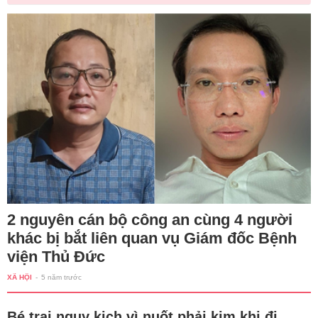
2 nguyên cán bộ công an cùng 4 người
khác bị bắt liên quan vụ Giám đốc Bệnh
viện Thủ Đức
XÃ HỘI
-
5 năm trước
Bé trai nguy kịch vì nuốt phải kim khi đi