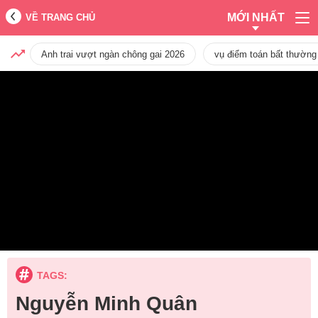
MỚI NHẤT
VỀ TRANG CHỦ
Anh trai vượt ngàn chông gai 2026
vụ điểm toán bất thường
TAGS:
Nguyễn Minh Quân